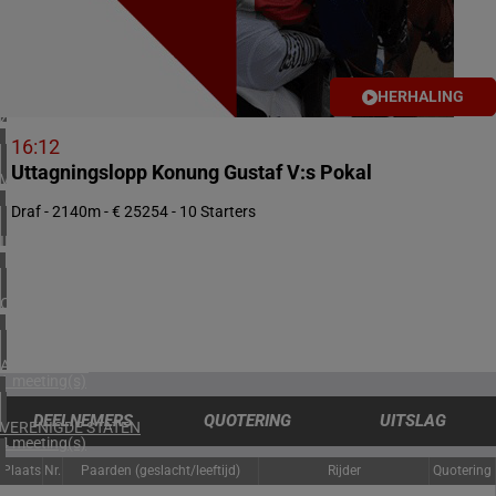
2 meeting(s)
NOORWEGEN
1 meeting(s)
HERHALING
ZUID-AFRIKA
1 meeting(s)
16:12
Uttagningslopp Konung Gustaf V:s Pokal
VERENIGD KONINKRIJK
6 meeting(s)
Draf - 2140m - € 25254 - 10 Starters
IERLAND
2 meeting(s)
CHILI
1 meeting(s)
ARGENTINIË
1 meeting(s)
DEELNEMERS
QUOTERING
UITSLAG
VERENIGDE STATEN
4 meeting(s)
Plaats
Nr.
Paarden (geslacht/leeftijd)
Rijder
Quotering