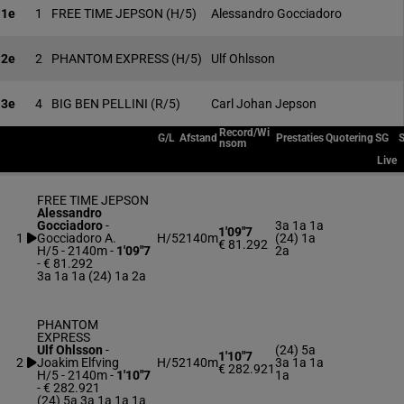
1e
1
FREE TIME JEPSON
(H/5)
Alessandro Gocciadoro
2e
2
PHANTOM EXPRESS
(H/5)
Ulf Ohlsson
3e
4
BIG BEN PELLINI
(R/5)
Carl Johan Jepson
Record/Wi
G/L
Afstand
Prestaties
Quotering
SG
nsom
Live
FREE TIME JEPSON
Alessandro
Gocciadoro
-
3a 1a 1a
1'09"7
1
Gocciadoro A.
H/5
2140m
(24) 1a
€ 81.292
H/5 - 2140m
-
1'09"7
2a
- € 81.292
3a 1a 1a (24) 1a 2a
PHANTOM
EXPRESS
Ulf Ohlsson
-
(24) 5a
1'10"7
2
Joakim Elfving
H/5
2140m
3a 1a 1a
€ 282.921
H/5 - 2140m
-
1'10"7
1a
- € 282.921
(24) 5a 3a 1a 1a 1a