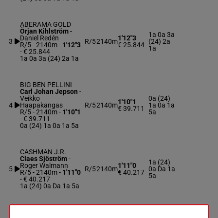
ABERAMA GOLD
Örjan Kihlström
-
1a 0a 3a
Daniel Redén
1'12"3
3
R/5
2140m
(24) 2a
R/5 - 2140m
-
1'12"3
€ 25.844
1a
- € 25.844
1a 0a 3a (24) 2a 1a
BIG BEN PELLINI
Carl Johan Jepson
-
Veikko
0a (24)
1'10"1
4
Haapakangas
R/5
2140m
1a 0a 1a
€ 39.711
R/5 - 2140m
-
1'10"1
5a
- € 39.711
0a (24) 1a 0a 1a 5a
CASHMAN J.R.
Claes Sjöström
-
1a (24)
Roger Walmann
1'11"0
5
R/5
2140m
0a Da 1a
R/5 - 2140m
-
1'11"0
€ 40.217
5a
- € 40.217
1a (24) 0a Da 1a 5a
R.K.EAGLE