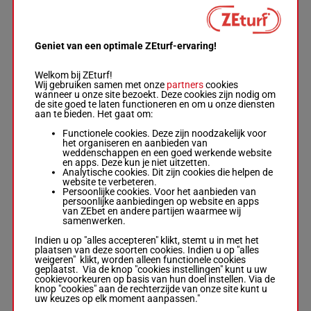
Björn Goop
-
Björn
Goop
1'11"4
1a 1a 1a
6
H/4
2140m
H/4 - 2140m
-
1'11"4
€ 35.138
3a 2a
- € 35.138
1a 1a 1a 3a 2a
Geniet van een optimale ZEturf-ervaring!
Welkom bij ZEturf!
ARMANDO
Wij gebruiken samen met onze
partners
cookies
SALAZAR
wanneer u onze site bezoekt. Deze cookies zijn nodig om
Robert Bergh
-
3a (24)
1'12"9
de site goed te laten functioneren en om u onze diensten
7
Robert Bergh
R/5
2140m
5a 1a 1a
€ 22.217
aan te bieden. Het gaat om:
R/5 - 2140m
-
1'12"9
2a
- € 22.217
Functionele cookies. Deze zijn noodzakelijk voor
3a (24) 5a 1a 1a 2a
het organiseren en aanbieden van
weddenschappen en een goed werkende website
en apps. Deze kun je niet uitzetten.
Analytische cookies. Dit zijn cookies die helpen de
LUCKISANATTITUDE
website te verbeteren.
NS
Persoonlijke cookies. Voor het aanbieden van
Thomas Uhrberg
-
1'10"9
3a 4a 4a
persoonlijke aanbiedingen op website en apps
8
Christoffer Eriksson
R/5
2140m
€ 21.024
2a 0a
van ZEbet en andere partijen waarmee wij
R/5 - 2140m
-
1'10"9
samenwerken.
- € 21.024
3a 4a 4a 2a 0a
Indien u op "alles accepteren" klikt, stemt u in met het
plaatsen van deze soorten cookies. Indien u op "alles
weigeren" klikt, worden alleen functionele cookies
geplaatst. Via de knop "cookies instellingen" kunt u uw
DA VINCI FACE
cookievoorkeuren op basis van hun doel instellen. Via de
Dante Kolgjini
-
2a 0a 1a
knop "cookies" aan de rechterzijde van onze site kunt u
Eriksson Ulf
1'11"5
9
R/5
2140m
(24) 8a
uw keuzes op elk moment aanpassen."
R/5 - 2140m
-
1'11"5
€ 27.195
0a
- € 27.195