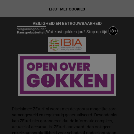
LIJST MET COOKIES
VEILIGHEID EN BETROUWBAARHEID
Wat kost gokken jou? Stop op tijd.
Disclaimer: ZEturf.nl wordt met de grootst mogelijke zorg
samengesteld en regelmatig geactualiseerd. Desondanks
kan ZEturf niet garanderen dat de informatie compleet,
actueel of accuraat is. ZEturf aanvaardt dan ook geen
enkele aansprakelijkheid voor schade of nadeel ontstaan