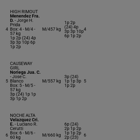
HIGH RIMOUT
Menendez Fra.
D.
-
Jorge H.
1p 2p
Prida
(24) 4p
4
Box: 4 -
M/4 -
M/4
57 kg
4
3p 3p 10p
57 kg
6p 1p 2p
1p 2p (24) 4p
3p 3p 10p 6p
1p 2p
CAUSEWAY
GIRL
Noriega Jua. C.
-
Jose C.
3p (24)
5
Blanco
M/5
57 kg
1p 1p 3p
5
Box: 5 -
M/5 -
1p 2p
57 kg
3p (24) 1p 1p
3p 1p 2p
NOCHE ALTA
Velazquez Cri.
E.
-
Luciano R.
6p (24)
Cerutti
2p 1p 2p
Box: 6 -
M/6 -
1p 1p 2p
6
M/6
60 kg
6
60 kg
2p (23)