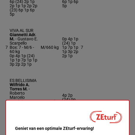
6p (24) 2p 1p
6p 1p 6p
2p 1p 1p 2p 2p
5p
(23) 6p 1p 6p
5p
VIVA AL SUR
Giannetti Adr.
M.
-
Gustavo E.
0p 4p 1p
Scarpello
(24) 1p
7
Box: 7 -
M/6 -
M/6
60 kg
1p 7p 1p
7
60 kg
1p 3p 2p
0p 4p 1p (24)
2p 1p
1p 1p 7p 1p 1p
3p 2p 2p 1p
ES BELLISIMA
Wilfrido A.
Torres M.
-
Roberto
4p 2p
Marcelo
(24) 0p
8
Landola
M/4
57 kg
8
3p 3p 1p
Box: 8 -
M/4 -
4p 4p 4p
57 kg
4p 2p (24) 0p
3p 3p 1p 4p 4p
4p
Geniet van een optimale ZEturf-ervaring!