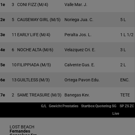
1e
3
CONI FIZZ
(M/4)
Valle Mar. J.
2e
5
CAUSEWAY GIRL
(M/5)
Noriega Jua. C.
5 L
3e
11
EARLY LIFE
(M/4)
Peralta Jos. L.
1 L 1/2
4e
6
NOCHE ALTA
(M/6)
Velazquez Cri. E.
3 L
5e
10
FILIPPIADA
(M/5)
Calvente Gus. E.
2 L
6e
13
GUILTLESS
(M/3)
Ortega Pavon Edu.
ENC.
7e
2
SAME TREASURE
(M/3)
Banegas Kev.
TETE
G/L
Gewicht
Prestaties
Startbox
Quotering
SG
SP
ZS
ZC
Live
LOST BEACH
Fernandes