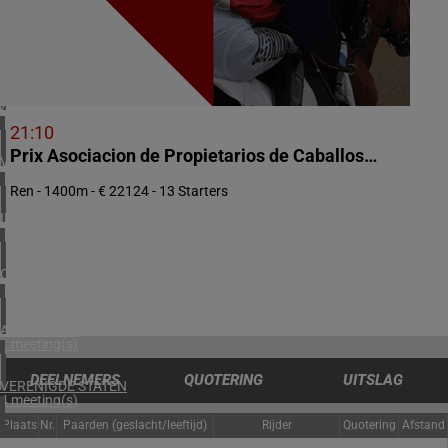
2 meeting(s)
NOORWEGEN
1 meeting(s)
ZUID-AFRIKA
1 meeting(s)
21:10
Prix Asociacion de Propietarios de Caballos de Carreras
VERENIGD KONINKRIJK
6 meeting(s)
Ren - 1400m - € 22124 - 13 Starters
IERLAND
2 meeting(s)
CHILI
1 meeting(s)
ARGENTINIË
1 meeting(s)
DEELNEMERS
QUOTERING
UITSLAG
VERENIGDE STATEN
4 meeting(s)
Plaats
Nr.
Paarden (geslacht/leeftijd)
Rijder
Quotering
Afstand