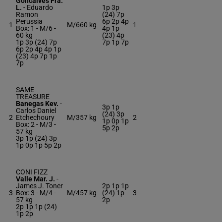
Goncalves Fra.
L.
-
Eduardo
1p 3p
Ramon
(24) 7p
Perussia
6p 2p 4p
1
M/6
60 kg
1
Box: 1 -
M/6 -
4p 1p
60 kg
(23) 4p
1p 3p (24) 7p
7p 1p 7p
6p 2p 4p 4p 1p
(23) 4p 7p 1p
7p
SAME
TREASURE
Banegas Kev.
-
3p 1p
Carlos Daniel
(24) 3p
2
Etchechoury
M/3
57 kg
2
1p 0p 1p
Box: 2 -
M/3 -
5p 2p
57 kg
3p 1p (24) 3p
1p 0p 1p 5p 2p
CONI FIZZ
Valle Mar. J.
-
James J. Toner
2p 1p 1p
3
Box: 3 -
M/4 -
M/4
57 kg
(24) 1p
3
57 kg
2p
2p 1p 1p (24)
1p 2p