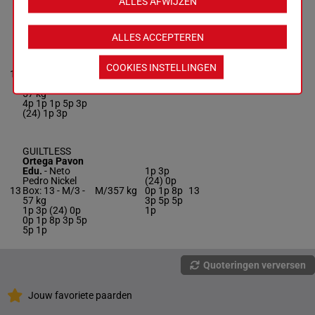
ALLES AFWIJZEN
VIEJA AMIGA
ALLES ACCEPTEREN
MASK
Borda Gon. D.
-
4p 1p 1p
Carlos Arnaldo
COOKIES INSTELLINGEN
5p 3p
12
Vigil
M/5
57 kg
12
(24) 1p
Box: 12 -
M/5 -
3p
57 kg
4p 1p 1p 5p 3p
(24) 1p 3p
GUILTLESS
Ortega Pavon
Edu.
-
Neto
1p 3p
Pedro Nickel
(24) 0p
13
Box: 13 -
M/3 -
M/3
57 kg
0p 1p 8p
13
57 kg
3p 5p 5p
1p 3p (24) 0p
1p
0p 1p 8p 3p 5p
5p 1p
Quoteringen verversen
Jouw favoriete paarden