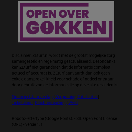
Disclaimer: ZEturf.nl wordt met de grootst mogelijke zorg
samengesteld en regelmatig geactualiseerd. Desondanks
kan ZEturf niet garanderen dat de informatie compleet,
actueel of accuraat is. ZEturf aanvaardt dan ook geen
enkele aansprakelijkheid voor schade of nadeel ontstaan
door gebruik van de informatie die op deze site te vinden is.
Financieel Jaarverslag
|
Vergunning Totalisator
|
Ticketclaim
|
Klachtenregeling
|
Wwft
Roboto-lettertype (Google Fonts). - SIL Open Font License
(OFL) - versie 1.1