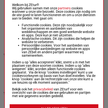
INNERBLOOM
Welkom bij ZEturf!
Monasterolo
Wij gebruiken samen met onze
partners
cookies
Iva. E.
-
Neto
wanneer u onze site bezoekt. Deze cookies zijn nodig om
1p 2p 3p
Pedro Nickel
de site goed te laten functioneren en om u onze diensten
(24) 3p
9
Box: 9 -
M/3 -
M/3
57 kg
9
aan te bieden. Het gaat om:
2p 2p 7p
57 kg
2p 3p
1p 2p 3p (24)
Functionele cookies. Deze zijn noodzakelijk voor
3p 2p 2p 7p 2p
het organiseren en aanbieden van
3p
weddenschappen en een goed werkende website
en apps. Deze kun je niet uitzetten.
Analytische cookies. Dit zijn cookies die helpen de
website te verbeteren.
FILIPPIADA
Persoonlijke cookies. Voor het aanbieden van
Calvente Gus.
persoonlijke aanbiedingen op website en apps
E.
-
Ricardo
4p 6p
van ZEbet en andere partijen waarmee wij
Nicolas Scialchi
(24) 4p
10
M/5
57 kg
10
samenwerken.
Box: 10 -
M/5 -
5p 1p 1p
57 kg
9p
Indien u op "alles accepteren" klikt, stemt u in met het
4p 6p (24) 4p
plaatsen van deze soorten cookies. Indien u op "alles
5p 1p 1p 9p
weigeren" klikt, worden alleen functionele cookies
geplaatst. Via de knop "cookies instellingen" kunt u uw
cookievoorkeuren op basis van hun doel instellen. Via de
knop "cookies" aan de rechterzijde van onze site kunt u
EARLY LIFE
uw keuzes op elk moment aanpassen."
Peralta Jos. L.
-
Angel Antonio
2p 1p 2p
Bekijk ook het
privacybeleid
van ZEturf voor een
Sanchez
(24) 3p
overzicht van de cookies die we gebruiken en partijen
11
Box: 11 -
M/4 -
M/4
60 kg
2p 9p 2p
11
met wie gegevens worden gedeeld.
60 kg
5p 1p 4p
2p 1p 2p (24)
1p 3p
3p 2p 9p 2p 5p
1p 4p 1p 3p