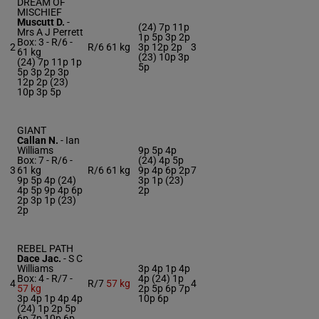
DREAM OF
MISCHIEF
Muscutt D.
-
(24) 7p 11p
Mrs A J Perrett
1p 5p 3p 2p
Box: 3 -
R/6 -
2
R/6
61 kg
3p 12p 2p
3
61 kg
(23) 10p 3p
(24) 7p 11p 1p
5p
5p 3p 2p 3p
12p 2p (23)
10p 3p 5p
GIANT
Callan N.
-
Ian
Williams
9p 5p 4p
Box: 7 -
R/6 -
(24) 4p 5p
3
61 kg
R/6
61 kg
9p 4p 6p 2p
7
9p 5p 4p (24)
3p 1p (23)
4p 5p 9p 4p 6p
2p
2p 3p 1p (23)
2p
REBEL PATH
Dace Jac.
-
S C
Williams
3p 4p 1p 4p
Box: 4 -
R/7 -
4p (24) 1p
4
R/7
57 kg
4
57 kg
2p 5p 6p 7p
3p 4p 1p 4p 4p
10p 6p
(24) 1p 2p 5p
6p 7p 10p 6p