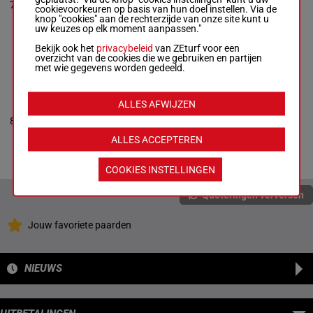
2p 2p 0p 4p
7
Box: 6 -
R/7 -
R/7
58 kg
6
cookievoorkeuren op basis van hun doel instellen. Via de
(24) 4p 4p
58 kg
knop "cookies" aan de rechterzijde van onze site kunt u
8p 3p
2p 3p 5p 2p 2p
uw keuzes op elk moment aanpassen."
2p 0p 4p (24)
4p 4p 8p 3p
Bekijk ook het
privacybeleid
van ZEturf voor een
overzicht van de cookies die we gebruiken en partijen
met wie gegevens worden gedeeld.
CYPRIOT
DIASPORA
Murphy O.
-
B
ALLES AFWIJZEN
(24) 2p 2p
R Millman
57.5
6p 9p 5p 7p
8
Box: 8 -
M/5 -
M/5
8
kg
4p 1p 2p 3p
57.5 kg
1p 8p
ALLES ACCEPTEREN
(24) 2p 2p 6p
9p 5p 7p 4p 1p
2p 3p 1p 8p
COOKIES INSTELLINGEN
Quoteringen verversen
Jouw favoriete paarden
NIEUWS