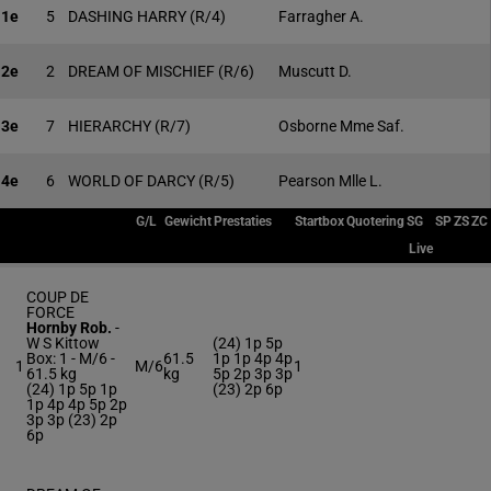
1e
5
DASHING HARRY
(R/4)
Farragher A.
2e
2
DREAM OF MISCHIEF
(R/6)
Muscutt D.
3e
7
HIERARCHY
(R/7)
Osborne Mme Saf.
4e
6
WORLD OF DARCY
(R/5)
Pearson Mlle L.
G/L
Gewicht
Prestaties
Startbox
Quotering
SG
SP
ZS
ZC
Live
COUP DE
FORCE
Hornby Rob.
-
W S Kittow
(24) 1p 5p
Box: 1 -
M/6 -
61.5
1p 1p 4p 4p
1
M/6
1
61.5 kg
kg
5p 2p 3p 3p
(24) 1p 5p 1p
(23) 2p 6p
1p 4p 4p 5p 2p
3p 3p (23) 2p
6p