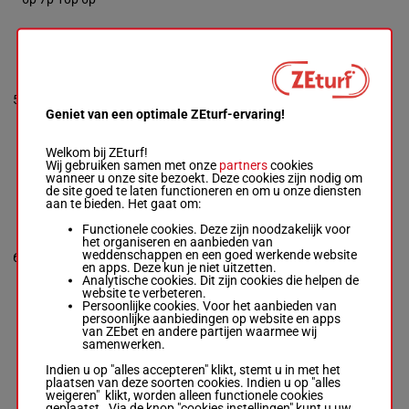
DASHING
HARRY
Farragher A.
-
5p 4p 4p 4p
James Horton
58.5
7p 4p 1p 6p
5
Box: 5 -
R/4 -
R/4
5
kg
7p (24) 6p
58.5 kg
Geniet van een optimale ZEturf-ervaring!
6p 7p
5p 4p 4p 4p 7p
4p 1p 6p 7p
(24) 6p 6p 7p
Welkom bij ZEturf!
Wij gebruiken samen met onze
partners
cookies
wanneer u onze site bezoekt. Deze cookies zijn nodig om
de site goed te laten functioneren en om u onze diensten
WORLD OF
aan te bieden. Het gaat om:
DARCY
Pearson Mlle
Functionele cookies. Deze zijn noodzakelijk voor
L.
-
J Ryan
6p (24) 5p
het organiseren en aanbieden van
Box: 2 -
R/5 -
58.5
6p 1p 1p 1p
weddenschappen en een goed werkende website
6
R/5
2
58.5 kg
kg
10p 8p 9p
en apps. Deze kun je niet uitzetten.
6p (24) 5p 6p
8p 10p 11p
Analytische cookies. Dit zijn cookies die helpen de
1p 1p 1p 10p
website te verbeteren.
8p 9p 8p 10p
Persoonlijke cookies. Voor het aanbieden van
11p
persoonlijke aanbiedingen op website en apps
van ZEbet en andere partijen waarmee wij
samenwerken.
HIERARCHY
Indien u op "alles accepteren" klikt, stemt u in met het
Osborne Mme
plaatsen van deze soorten cookies. Indien u op "alles
Saf.
-
J A
weigeren" klikt, worden alleen functionele cookies
2p 3p 5p 2p
Osborne
geplaatst. Via de knop "cookies instellingen" kunt u uw