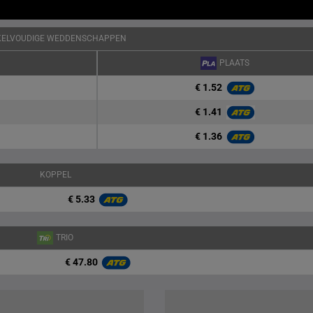
KELVOUDIGE WEDDENSCHAPPEN
PLAATS
€ 1.52
€ 1.41
€ 1.36
KOPPEL
€ 5.33
TRIO
€ 47.80