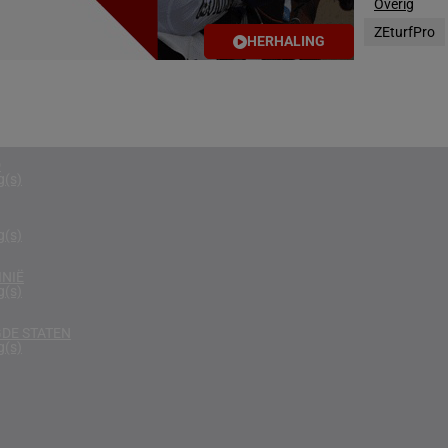
Overig
g(s)
ZEturfPro
HERHALING
RIKA
g(s)
D KONINKRIJK
g(s)
D
g(s)
g(s)
NIË
g(s)
DE STATEN
g(s)