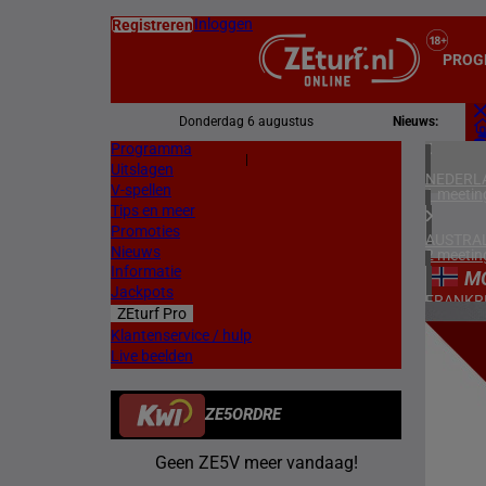
Inloggen
Registreren
PROG
Donderdag 6 augustus
Nieuws:
Programma
Z
|
Uitslagen
L
NEDERL
V-spellen
1 meetin
Tips en meer
Promoties
AUSTRAL
Nieuws
2 meetin
Informatie
M
Jackpots
FRANKR
ZEturf Pro
7 meetin
6
Klantenservice / hulp
Live beelden
DUITSL
21/04/
1 meetin
ZE5ORDRE
ZWEDEN
2 meetin
Geen ZE5V meer vandaag!
NOORW