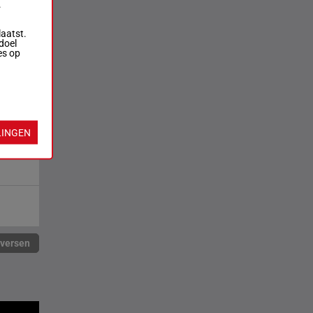
.
laatst.
doel
es op
LINGEN
rversen