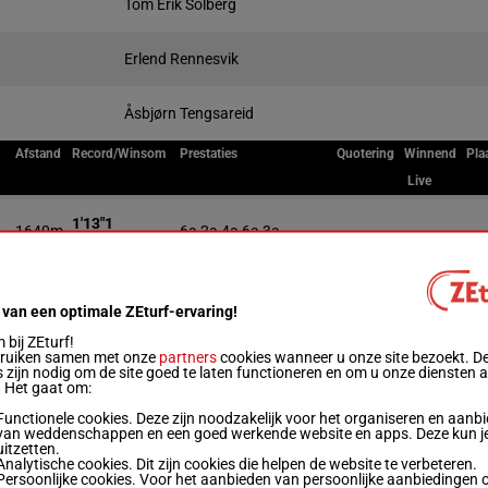
Tom Erik Solberg
Erlend Rennesvik
Åsbjørn Tengsareid
Afstand
Record/Winsom
Prestaties
Quotering
Winnend
Pla
Live
1'13"1
8
1640m
6a 2a 4a 6a 3a
€ 288.716
1'10"4
11
1640m
5a 5a 5a 2a 5a
€ 136.162
 van een optimale ZEturf-ervaring!
bij ZEturf!
1'12"1
bruiken samen met onze
partners
cookies wanneer u onze site bezoekt. D
12
1640m
5m 0a 0a 0a 0a
€ 255.153
 zijn nodig om de site goed te laten functioneren en om u onze diensten 
. Het gaat om:
1'10"1
Functionele cookies. Deze zijn noodzakelijk voor het organiseren en aanb
13
1640m
0a 5a (24) 0a 5m 3a
€ 283.027
van weddenschappen en een goed werkende website en apps. Deze kun je
uitzetten.
Analytische cookies. Dit zijn cookies die helpen de website te verbeteren.
Persoonlijke cookies. Voor het aanbieden van persoonlijke aanbiedingen 
1'10"7