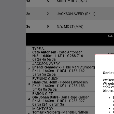
1e
5
MIGHTY BOY
(R/8)
2e
2
JACKSON AVERY
(R/11)
3e
9
N.Y. MOET
(M/6)
G/L
TYPE A.
Cato Antonsen
-
Cato Antonsen
1
H/
H/8 - 1640m
-
1'13"1
- € 288.716
6a 2a 4a 6a 3a
JACKSON AVERY
Erlend Rennesvik
-
Hilde Mari Stumberg
2
R/
R/11 - 1640m
-
1'10"4
- € 136.162
Geniet
5a 5a 5a 2a 5a
EVENING QUICK
Welkom 
Hans Chr. Holm
-
Hedda Edvardsen
Wij ge
3
R/
R/12 - 1640m
-
1'12"1
- € 255.153
cookies
5m 0a 0a 0a 0a
bieden
BARON GIFT
Ole Johan Østre
-
Jan Helge Karlsen
4
R/
R/13 - 1640m
-
1'10"1
- € 283.027
0a 5a (24) 0a 5m 3a
MIGHTY BOY
Tom Erik Solberg
-
Marielle Bråthen