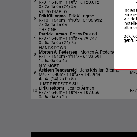
5
R/8
R/8 - 1640m
-
1'10"7
- € 120.012
0a 2a 4a 0a (24) 5a
Indien 
VITRO DIABLO
cookies
Erik Killingmo
-
Erik Killingmo
6
R/
Via de 
R/10 - 1640m
-
1'10"3
- € 136.932
instell
7a 3a 4a 3a 6a
elk mo
THE ONE
Patrick Larsen
-
Ronny Rustad
Bekijk 
7
R/8
R/8 - 1640m
-
1'11"3
- € 79.747
gebrui
0a 5a 2a 0a (24) 7a
HANDS DOWN
Morten A. Pedersen
-
Morten A. Pedersen
8
R/
R/11 - 1640m
-
1'11"7
- € 133.501
1a 6a 0a 0a 4a
N.Y. MOET
Åsbjørn Tengsareid
-
Jens Kristian Brenne
9
M/
M/6 - 1640m
-
1'10"5
- € 143.949
4a 4a (24) 2a 0a 5a
JUST PERFECT SISU
Eirik Høitomt
-
Jeanet Årman
10
R/7
R/7 - 1640m
-
1'10"4
- € 107.056
0a 6a 0a 3a 2a