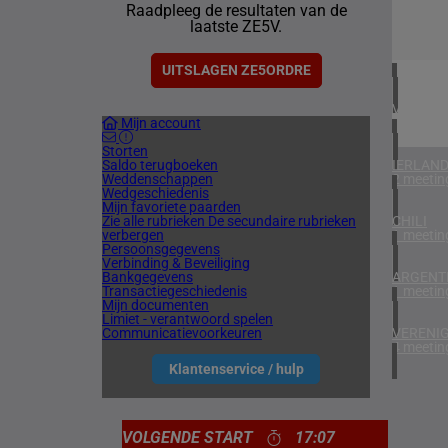
Raadpleeg de resultaten van de
1 meetin
laatste ZE5V.
ZUID-AF
1 meetin
UITSLAGEN ZE5ORDRE
VERENIG
Mijn account
6 meetin
Storten
Saldo terugboeken
IERLAN
Weddenschappen
2 meetin
Wedgeschiedenis
Mijn favoriete paarden
Zie alle rubrieken
De secundaire rubrieken
CHILI
verbergen
1 meetin
Persoonsgegevens
Verbinding & Beveiliging
Bankgegevens
ARGENTI
Transactiegeschiedenis
1 meetin
Mijn documenten
Limiet - verantwoord spelen
Communicatievoorkeuren
VERENIG
4 meetin
Klantenservice / hulp
VOLGENDE START
17:07