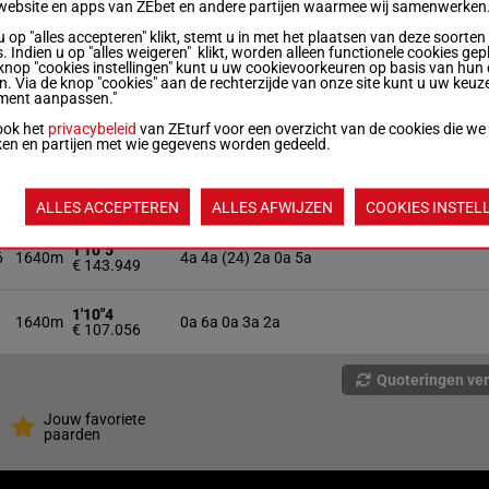
1640m
0a 2a 4a 0a (24) 5a
website en apps van ZEbet en andere partijen waarmee wij samenwerken
€ 120.012
u op "alles accepteren" klikt, stemt u in met het plaatsen van deze soorten
. Indien u op "alles weigeren" klikt, worden alleen functionele cookies gep
1'10"3
10
1640m
7a 3a 4a 3a 6a
knop "cookies instellingen" kunt u uw cookievoorkeuren op basis van hun 
€ 136.932
en. Via de knop "cookies" aan de rechterzijde van onze site kunt u uw keuz
ment aanpassen."
1'11"3
ook het
privacybeleid
van ZEturf voor een overzicht van de cookies die we
1640m
0a 5a 2a 0a (24) 7a
€ 79.747
ken en partijen met wie gegevens worden gedeeld.
1'11"7
11
1640m
1a 6a 0a 0a 4a
€ 133.501
ALLES ACCEPTEREN
ALLES AFWIJZEN
COOKIES INSTEL
1'10"5
6
1640m
4a 4a (24) 2a 0a 5a
€ 143.949
1'10"4
1640m
0a 6a 0a 3a 2a
€ 107.056
Quoteringen ve
Jouw favoriete
paarden