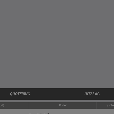
QUOTERING
UITSLAG
jd)
Rijder
Quote