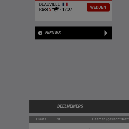
DEAUVILLE
WEDDEN
Race
5
-
17:07
NIEUWS
DEELNEMERS
Plaats
Nr.
Paarden (geslacht/leefti