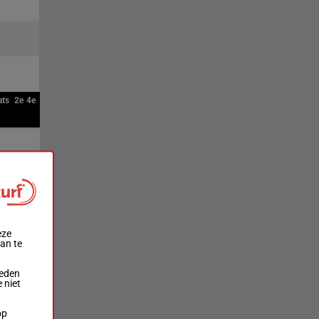
ats
2e
4e
eze
aan te
ieden
 niet
op