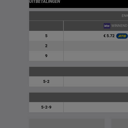
UITBETALINGEN
EN
WINNEND
€ 5.72
5
2
9
5-2
5-2-9