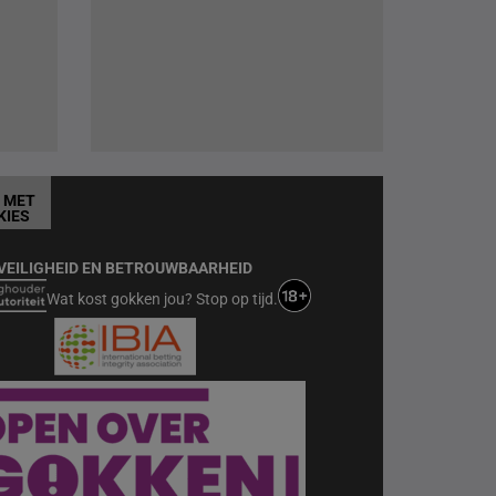
T MET
KIES
VEILIGHEID EN BETROUWBAARHEID
Wat kost gokken jou? Stop op tijd.