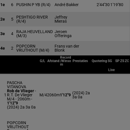
1e
6
PUSHIN P YB
(R/4)
André Bakker
2'44''30
1'19''80
PESHTIGO RIVER
Jeffrey
2e
5
(R/4)
Mieras
RAJA HEUVELLAND
Jeroen
3e
4
(M/3)
Offeringa
POPCORN
Frans van der
4e
2
VRIJTHOUT
(M/4)
Blonk
Record
G/L
Afstand
/Winso
Prestaties
Quotering
SG
SP
ZS
ZC
m
Live
PASCHA
VITANOVA
Rob de Vlieger
-
(2024) 2a
1
R.T. De Vlieger
M/4
2060m
1'12"9
3a 0a
M/4 - 2060m
-
1'12"9
(2024) 2a 3a 0a
POPCORN
VRIJTHOUT