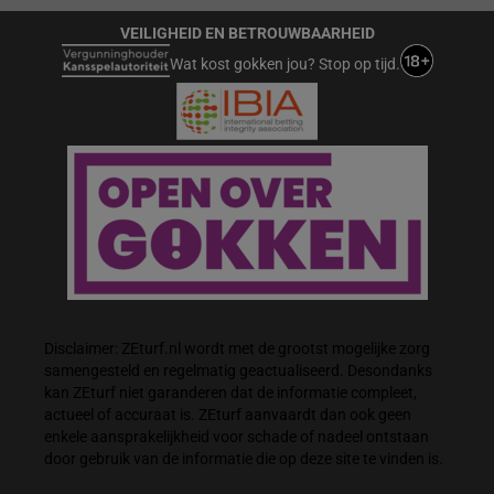
VEILIGHEID EN BETROUWBAARHEID
Wat kost gokken jou? Stop op tijd.
Disclaimer: ZEturf.nl wordt met de grootst mogelijke zorg
samengesteld en regelmatig geactualiseerd. Desondanks
kan ZEturf niet garanderen dat de informatie compleet,
actueel of accuraat is. ZEturf aanvaardt dan ook geen
enkele aansprakelijkheid voor schade of nadeel ontstaan
door gebruik van de informatie die op deze site te vinden is.