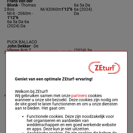
Frans van der
Blonk
-
Thomas
6a 5a Da
2
Bos
M/4
2060m
1'12"6
6a (2024)
M/4 - 2060m
-
Da
1'12"6
6a 5a Da 6a
(2024) Da
PUCK BALLACO
John Dekker
-
De
Vlieger Rob T
(2024) 3a
3
M/4
2060m
1'13"0
M/4 - 2060m
-
1a 0a
1'13"0
(2024) 3a 1a 0a
RAJA
Geniet van een optimale ZEturf-ervaring!
HEUVELLAND
Jeroen
Offeringa
-
J.
(2024) 6a
Welkom bij ZEturf!
4
Offeringa
M/3
2060m
1'15"3
5a 2a 5a
Wij gebruiken samen met onze
partners
cookies
M/3 - 2060m
-
0a
wanneer u onze site bezoekt. Deze cookies zijn nodig om
1'15"3
de site goed te laten functioneren en om u onze diensten
(2024) 6a 5a 2a
aan te bieden. Het gaat om:
5a 0a
Functionele cookies. Deze zijn noodzakelijk voor
het organiseren en aanbieden van
weddenschappen en een goed werkende website
PESHTIGO
en apps. Deze kun je niet uitzetten.
RIVER
Analytische cookies. Dit zijn cookies die helpen de