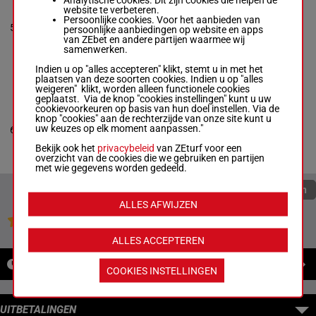
Jeffrey Mieras
-
website te verbeteren.
Tomas
Persoonlijke cookies. Voor het aanbieden van
2a (2024)
5
Pettersson
R/4
2060m
1'12"9
persoonlijke aanbiedingen op website en apps
Da 3a 0a
R/4 - 2060m
-
van ZEbet en andere partijen waarmee wij
1'12"9
samenwerken.
2a (2024) Da 3a
0a
Indien u op "alles accepteren" klikt, stemt u in met het
plaatsen van deze soorten cookies. Indien u op "alles
weigeren" klikt, worden alleen functionele cookies
geplaatst. Via de knop "cookies instellingen" kunt u uw
PUSHIN P YB
cookievoorkeuren op basis van hun doel instellen. Via de
André Bakker
-
D.
knop "cookies" aan de rechterzijde van onze site kunt u
Brouwer
3a 2a
uw keuzes op elk moment aanpassen."
6
R/4
2060m
1'13"6
R/4 - 2060m
-
(2024) 0a
1'13"6
Bekijk ook het
privacybeleid
van ZEturf voor een
3a 2a (2024) 0a
overzicht van de cookies die we gebruiken en partijen
met wie gegevens worden gedeeld.
Quoteringen verversen
ALLES AFWIJZEN
Jouw favoriete paarden
ALLES ACCEPTEREN
NIEUWS
COOKIES INSTELLINGEN
UITBETALINGEN