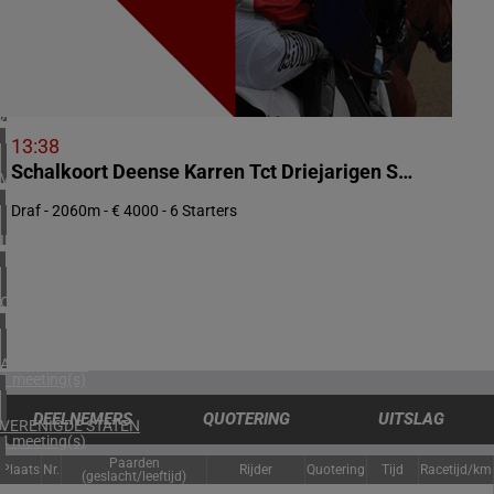
2 meeting(s)
NOORWEGEN
1 meeting(s)
ZUID-AFRIKA
1 meeting(s)
13:38
Schalkoort Deense Karren Tct Driejarigen Satellietkoers
VERENIGD KONINKRIJK
6 meeting(s)
Draf - 2060m - € 4000 - 6 Starters
IERLAND
2 meeting(s)
CHILI
1 meeting(s)
ARGENTINIË
1 meeting(s)
DEELNEMERS
QUOTERING
UITSLAG
VERENIGDE STATEN
4 meeting(s)
Paarden
Plaats
Nr.
Rijder
Quotering
Tijd
Racetijd/km
(geslacht/leeftijd)