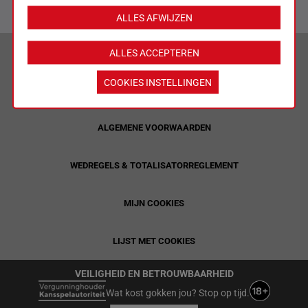
ALLES AFWIJZEN
VERANTWOORD WEDDEN & PRIVACYVERKLARING
ALLES ACCEPTEREN
COOKIES INSTELLINGEN
LIMIETEN & SESSIEDETAILS
ALGEMENE VOORWAARDEN
WEDREGELS & TOTALISATORREGLEMENT
MIJN COOKIES
LIJST MET COOKIES
VEILIGHEID EN BETROUWBAARHEID
Wat kost gokken jou? Stop op tijd.