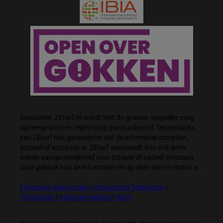
Disclaimer: ZEturf.nl wordt met de grootst mogelijke zorg
samengesteld en regelmatig geactualiseerd. Desondanks
kan ZEturf niet garanderen dat de informatie compleet,
actueel of accuraat is. ZEturf aanvaardt dan ook geen
enkele aansprakelijkheid voor schade of nadeel ontstaan
door gebruik van de informatie die op deze site te vinden is.
Financieel Jaarverslag
|
Vergunning Totalisator
|
Ticketclaim
|
Klachtenregeling
|
Wwft