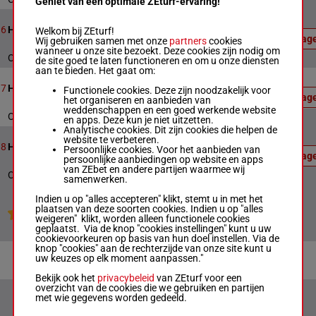
Geniet van een optimale ZEturf-ervaring!
Officiële
uitslag:
8
1609m
17:15
6
Handicap
Welkom bij ZEturf!
3 - 1 - 8
Uitslag
Wij gebruiken samen met onze
partners
cookies
- 5
wanneer u onze site bezoekt. Deze cookies zijn nodig om
Officiële uitslag : 3 - 1 - 8 - 5
de site goed te laten functioneren en om u onze diensten
aan te bieden. Het gaat om:
Officiële
uitslag:
12
1609m
17:52
7
Handicap
Functionele cookies. Deze zijn noodzakelijk voor
5 - 4 - 2
Uitslag
het organiseren en aanbieden van
- 3
weddenschappen en een goed werkende website
Officiële uitslag : 5 - 4 - 2 - 3
en apps. Deze kun je niet uitzetten.
Analytische cookies. Dit zijn cookies die helpen de
Officiële
website te verbeteren.
uitslag:
15
1205m
18:31
8
Handicap
Persoonlijke cookies. Voor het aanbieden van
1 - 2 - 7
Uitslag
persoonlijke aanbiedingen op website en apps
- 15
van ZEbet en andere partijen waarmee wij
Officiële uitslag : 1 - 2 - 7 - 15
samenwerken.
Indien u op "alles accepteren" klikt, stemt u in met het
plaatsen van deze soorten cookies. Indien u op "alles
Jouw favoriete paarden
weigeren" klikt, worden alleen functionele cookies
geplaatst. Via de knop "cookies instellingen" kunt u uw
cookievoorkeuren op basis van hun doel instellen. Via de
knop "cookies" aan de rechterzijde van onze site kunt u
uw keuzes op elk moment aanpassen."
Bekijk ook het
privacybeleid
van ZEturf voor een
overzicht van de cookies die we gebruiken en partijen
met wie gegevens worden gedeeld.