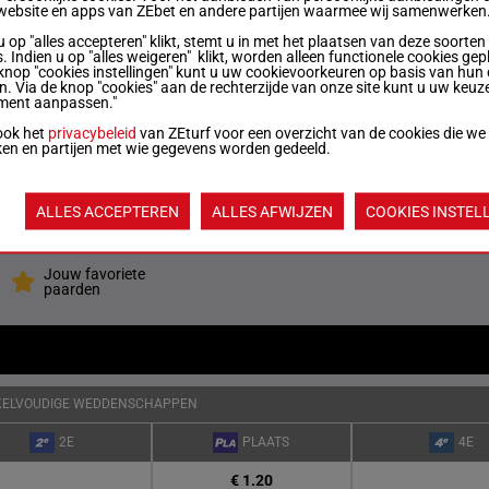
website en apps van ZEbet en andere partijen waarmee wij samenwerken
2p 2p 3p 3p 6p (24) 7p 5p 6p 2p 2p
/5
57 kg
13p 3p
u op "alles accepteren" klikt, stemt u in met het plaatsen van deze soorten
. Indien u op "alles weigeren" klikt, worden alleen functionele cookies gep
knop "cookies instellingen" kunt u uw cookievoorkeuren op basis van hun 
en. Via de knop "cookies" aan de rechterzijde van onze site kunt u uw keuz
ment aanpassen."
/5
57 kg
9p 0p (24) 13p 8p 9p 7p
ook het
privacybeleid
van ZEturf voor een overzicht van de cookies die we
ken en partijen met wie gegevens worden gedeeld.
14p 12p 5p (24) 0p 7p 8p 5p 0p 0p
/4
57 kg
0p
ALLES ACCEPTEREN
ALLES AFWIJZEN
COOKIES INSTEL
Quoteringen ve
Jouw favoriete
paarden
KELVOUDIGE WEDDENSCHAPPEN
2E
PLAATS
4E
€ 1.20