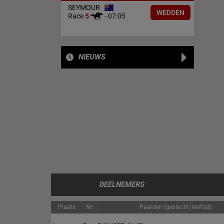
SEYMOUR
WEDDEN
Race
5
-
07:05
NIEUWS
DEELNEMERS
Plaats
Nr.
Paarden (geslacht/leeftijd)