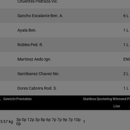
Cifuentes Pedraza Vic.
Sancho Escalante Ben. A.
6 L
Ayala Ben.
1 L
Robles Ped. R.
1 L
Martinez Aedo Ign.
EN
Santibanez Chavez Nic.
2 L
Dores Cabrera Rod. S.
1 L
L
Gewicht
Prestaties
Startbox
Quotering
Winnend
P
Live
3p 0p 12p 3p 8p 6p 7p 7p 9p 7p 10p
/5
57 kg
1
0p