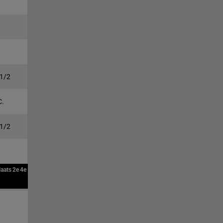
 1/2
C.
 1/2
laats
2e
4e