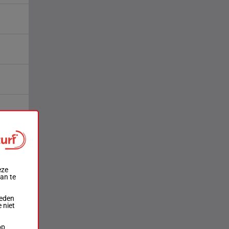
eze
aan te
ieden
 niet
op