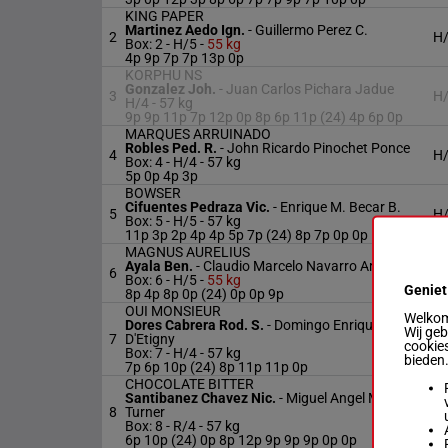
KING PAPER
Martinez Aedo Ign.
-
Guillermo Perez C.
2
H
Box: 2 -
H/5 -
55 kg
4p 9p 7p 7p 13p 0p
KORPHU NS
Gonzalez Joh.
-
Juan Carlos Pichara Jadue
3
H
H/4 -
57 kg
9p 9p 11p 7p 12p 0p 8p 6p 11p (24) 4p 6p 0p
MARQUES ARRUINADO
Robles Ped. R.
-
John Ricardo Pinochet Ponce
4
H
Box: 4 -
H/4 -
57 kg
5p 0p 4p 3p
BOWSER
Cifuentes Pedraza Vic.
-
Enrique M. Becar B.
5
H
Box: 5 -
H/5 -
57 kg
11p 3p 2p 4p 4p 5p 7p (24) 8p 7p 0p 0p
MAGNUS AURELIUS
Ayala Ben.
-
Claudio Marcelo Navarro Arroyo
6
H
Box: 6 -
H/5 -
55 kg
Geniet
8p 4p 8p 0p (24) 0p 0p 9p
OUI MONSIEUR
Welkom 
Dores Cabrera Rod. S.
-
Domingo Enrique Matte
Wij ge
7
D'Etigny
H
cookies
Box: 7 -
H/4 -
57 kg
bieden
7p 6p 10p (24) 8p 11p 11p 0p
CHOCOLATE BITTER
Santibanez Chavez Nic.
-
Miguel Angel Medina
8
Turner
R
Box: 8 -
R/4 -
57 kg
6p 10p (24) 0p 8p 12p 9p 9p 9p 0p 0p