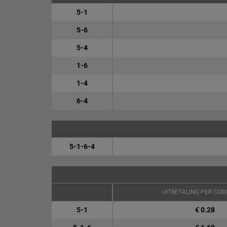
5-1
5-6
5-4
1-6
1-4
6-4
5-1-6-4
UITBETALING PER COM
5-1
€ 0.28