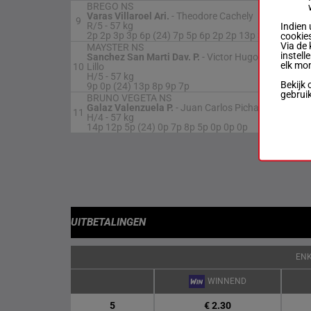
BREGO NS
Varas Villaroel Ari.
-
Theodore Cachely
9
R
R/5 -
57 kg
Indien 
2p 2p 3p 3p 6p (24) 7p 5p 6p 2p 2p 13p 3p
cookies
Via de 
MAYSTER NS
instell
Sanchez San Marti Dav. P.
-
Victor Hugo Moris
elk mo
10
Lillo
H
H/5 -
57 kg
Bekijk 
9p 0p (24) 13p 8p 9p 7p
gebrui
BRUNO VEGETA NS
Galaz Valenzuela P.
-
Juan Carlos Pichara Jadue
11
H
H/4 -
57 kg
14p 12p 5p (24) 0p 7p 8p 5p 0p 0p 0p
UITBETALINGEN
EN
WINNEND
5
€ 2.30