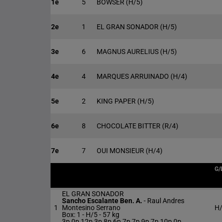
1e
5
BOWSER
(H/5)
2e
1
EL GRAN SONADOR
(H/5)
3e
6
MAGNUS AURELIUS
(H/5)
4e
4
MARQUES ARRUINADO
(H/4)
5e
2
KING PAPER
(H/5)
6e
8
CHOCOLATE BITTER
(R/4)
7e
7
OUI MONSIEUR
(H/4)
G/
EL GRAN SONADOR
Sancho Escalante Ben. A.
-
Raul Andres
1
Montesino Serrano
H
Box: 1 -
H/5 -
57 kg
3p 0p 12p 3p 8p 6p 7p 7p 9p 7p 10p 0p