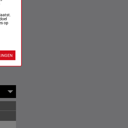
.
laatst.
doel
es op
LINGEN
rversen