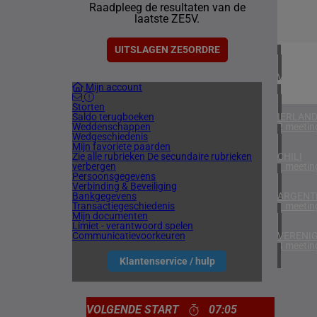
Raadpleeg de resultaten van de
1 meetin
laatste ZE5V.
ZUID-AF
1 meetin
UITSLAGEN ZE5ORDRE
VERENIG
Mijn account
6 meetin
Storten
Saldo terugboeken
IERLAN
Weddenschappen
2 meetin
Wedgeschiedenis
Mijn favoriete paarden
Zie alle rubrieken
De secundaire rubrieken
CHILI
verbergen
1 meetin
Persoonsgegevens
Verbinding & Beveiliging
Bankgegevens
ARGENTI
Transactiegeschiedenis
1 meetin
Mijn documenten
Limiet - verantwoord spelen
Communicatievoorkeuren
VERENIG
4 meetin
Klantenservice / hulp
VOLGENDE START
07:05