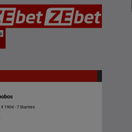
bobos
 € 1904 - 7 Starters
s