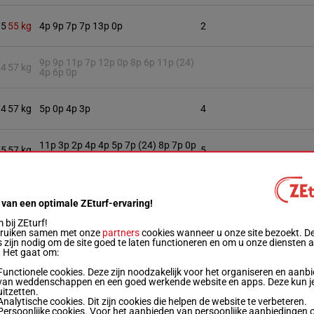
/5
55 kg
4p 9p 7p 7p 13p 0p
2
9p 9p 11p 7p 12p 0p 8p 6p 11p (24)
/4
57 kg
4p 6p 0p
/4
57 kg
5p 0p 4p 3p
4
11p 3p 2p 4p 4p 5p 7p (24) 8p 7p 0p
/5
57 kg
5
0p
/5
55 kg
8p 4p 8p 0p (24) 0p 0p 9p
6
 van een optimale ZEturf-ervaring!
bij ZEturf!
bruiken samen met onze
partners
cookies wanneer u onze site bezoekt. D
/4
57 kg
7p 6p 10p (24) 8p 11p 11p 0p
7
 zijn nodig om de site goed te laten functioneren en om u onze diensten 
. Het gaat om:
Functionele cookies. Deze zijn noodzakelijk voor het organiseren en aanb
van weddenschappen en een goed werkende website en apps. Deze kun je
6p 10p (24) 0p 8p 12p 9p 9p 9p 0p
/4
57 kg
8
uitzetten.
0p
Analytische cookies. Dit zijn cookies die helpen de website te verbeteren.
Persoonlijke cookies. Voor het aanbieden van persoonlijke aanbiedingen 