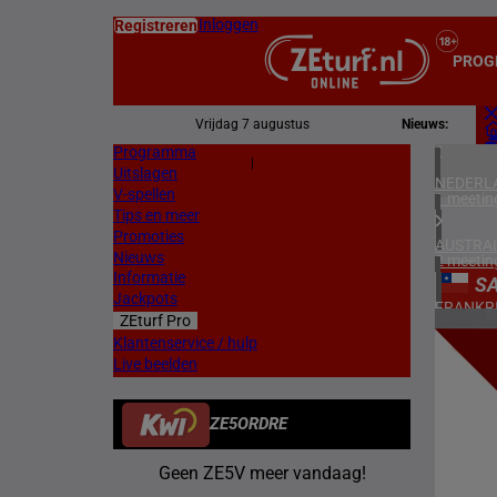
Inloggen
Registreren
PROG
Vrijdag 7 augustus
Nieuws:
Programma
Z
|
Uitslagen
L
NEDERL
V-spellen
1 meetin
Tips en meer
Promoties
AUSTRAL
Nieuws
2 meetin
Informatie
S
Jackpots
FRANKR
ZEturf Pro
7 meetin
2
Klantenservice / hulp
Live beelden
DUITSL
21/04/
1 meetin
ZE5ORDRE
ZWEDEN
2 meetin
Geen ZE5V meer vandaag!
NOORW