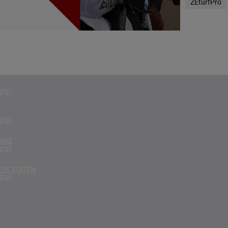
ZEturfPro
g(s)
RIKA
g(s)
D KONINKRIJK
g(s)
D
g(s)
g(s)
NIË
g(s)
DE STATEN
g(s)