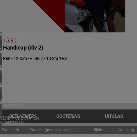
2 meeting(s)
NOORWEGEN
1 meeting(s)
ZUID-AFRIKA
1 meeting(s)
15:30
Handicap (div 2)
VERENIGD KONINKRIJK
6 meeting(s)
Ren - 1205m - € 6897 - 10 Starters
IERLAND
2 meeting(s)
CHILI
1 meeting(s)
ARGENTINIË
1 meeting(s)
DEELNEMERS
QUOTERING
UITSLAG
VERENIGDE STATEN
4 meeting(s)
Plaats
Nr.
Paarden (geslacht/leeftijd)
Rijder
Quotering