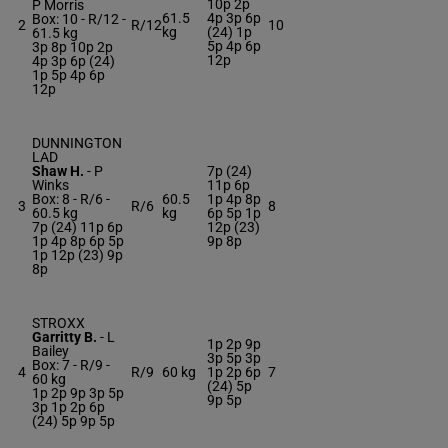
10p 2p
P Morris
61.5
4p 3p 6p
Box: 10 -
R/12 -
2
R/12
10
kg
(24) 1p
61.5 kg
5p 4p 6p
3p 8p 10p 2p
12p
4p 3p 6p (24)
1p 5p 4p 6p
12p
DUNNINGTON
LAD
Shaw H.
-
P
7p (24)
Winks
11p 6p
Box: 8 -
R/6 -
60.5
1p 4p 8p
3
R/6
8
60.5 kg
kg
6p 5p 1p
7p (24) 11p 6p
12p (23)
1p 4p 8p 6p 5p
9p 8p
1p 12p (23) 9p
8p
STROXX
Garritty B.
-
L
1p 2p 9p
Bailey
3p 5p 3p
Box: 7 -
R/9 -
4
R/9
60 kg
1p 2p 6p
7
60 kg
(24) 5p
1p 2p 9p 3p 5p
9p 5p
3p 1p 2p 6p
(24) 5p 9p 5p