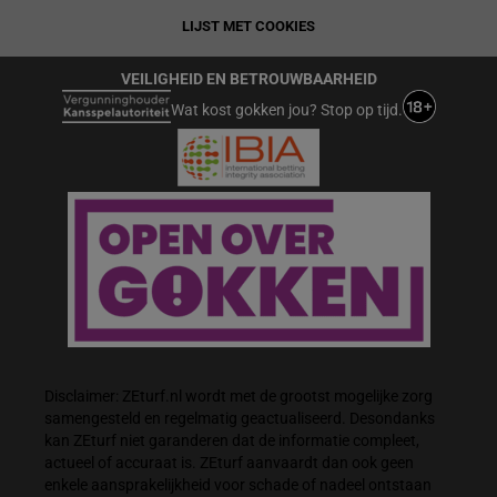
LIJST MET COOKIES
VEILIGHEID EN BETROUWBAARHEID
Wat kost gokken jou? Stop op tijd.
Disclaimer: ZEturf.nl wordt met de grootst mogelijke zorg
samengesteld en regelmatig geactualiseerd. Desondanks
kan ZEturf niet garanderen dat de informatie compleet,
actueel of accuraat is. ZEturf aanvaardt dan ook geen
enkele aansprakelijkheid voor schade of nadeel ontstaan