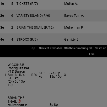
1e
5
TICKETS
(R/7)
Mullen A.
2e
6
VARIETY ISLAND
(R/6)
Eaves Tom A.
3e
2
BRIAN THE SNAIL
(R/12)
Mulrennan P.
4e
4
STROXX
(R/9)
Garritty B.
G/L
Gewicht
Prestaties
Startbox
Quotering
SG
SP
ZS
ZC
Live
WIGGINS B
Rodriguez Cal.
-
T D Barron
61.5
(24) 5p
1
Box: 3 -
R/4 -
R/4
3
kg
13p 10p
61.5 kg
(24) 5p 13p
10p
BRIAN THE
SNAIL
3p 8p
Mulrennan P.
-