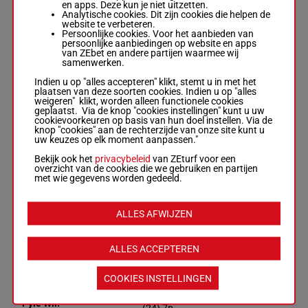
en apps. Deze kun je niet uitzetten.
3p 8p 7p 7p
Analytische cookies. Dit zijn cookies die helpen de
website te verbeteren.
Persoonlijke cookies. Voor het aanbieden van
persoonlijke aanbiedingen op website en apps
JOHN KIRKUP
van ZEbet en andere partijen waarmee wij
samenwerken.
11p 6p
Allan D.
-
D
6p 10p
Thompson
Indien u op "alles accepteren" klikt, stemt u in met het
57.5
3p (24)
Box: 4 -
R/10 -
8
R/10
4
plaatsen van deze soorten cookies. Indien u op "alles
kg
10p 6p
57.5 kg
weigeren" klikt, worden alleen functionele cookies
11p 5p
11p 6p 6p 10p
geplaatst. Via de knop "cookies instellingen" kunt u uw
4p 2p 2p
3p (24) 10p 6p
cookievoorkeuren op basis van hun doel instellen. Via de
11p 5p 4p 2p
knop "cookies" aan de rechterzijde van onze site kunt u
2p
uw keuzes op elk moment aanpassen."
Bekijk ook het
privacybeleid
van ZEturf voor een
overzicht van de cookies die we gebruiken en partijen
HYRCANIAN
met wie gegevens worden gedeeld.
(24) 8p
Jary Ale.
-
R E
8p 9p
Barr
10p 6p
9
M/5
55 kg
5
Box: 5 -
M/5 -
4p 3p
ALLES AFWIJZEN
55 kg
(23) 9p
(24) 8p 8p 9p
8p 4p
10p 6p 4p 3p
(23) 9p 8p 4p
ALLES ACCEPTEREN
COOKIES INSTELLINGEN
MISS
RAINBOW
Pyle Wil.
-