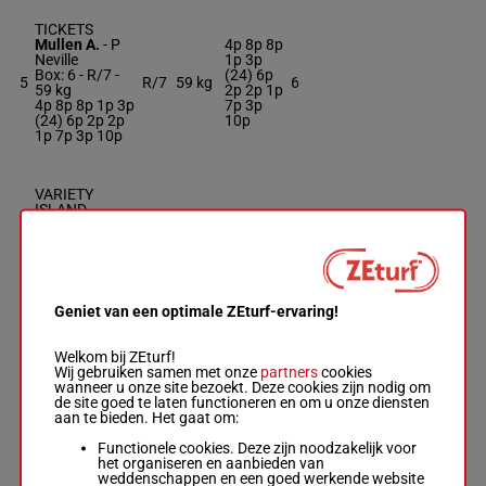
TICKETS
Mullen A.
-
P
4p 8p 8p
Neville
1p 3p
Box: 6 -
R/7 -
(24) 6p
5
R/7
59 kg
6
59 kg
2p 2p 1p
4p 8p 8p 1p 3p
7p 3p
(24) 6p 2p 2p
10p
1p 7p 3p 10p
VARIETY
ISLAND
Eaves Tom A.
-
(24) 7p
S Whitaker
2p 4p 4p
57.5
6
Box: 2 -
R/6 -
R/6
6p 7p 4p
2
kg
57.5 kg
9p 2p 2p
(24) 7p 2p 4p
4p 5p
4p 6p 7p 4p 9p
Geniet van een optimale ZEturf-ervaring!
2p 2p 4p 5p
Welkom bij ZEturf!
Wij gebruiken samen met onze
partners
cookies
FAST FLO
wanneer u onze site bezoekt. Deze cookies zijn nodig om
Jack Callan
-
de site goed te laten functioneren en om u onze diensten
Mrs C A
6p 3p 9p
aan te bieden. Het gaat om:
Dunnett
2p 8p 4p
7
Box: 1 -
M/6 -
M/6
54 kg
2p 5p
1
Functionele cookies. Deze zijn noodzakelijk voor
54 kg
(24) 3p
het organiseren en aanbieden van
6p 3p 9p 2p 8p
8p 7p 7p
weddenschappen en een goed werkende website
4p 2p 5p (24)