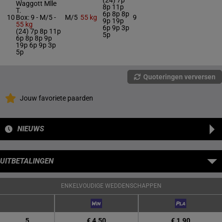
(24) 7p
Waggott Mlle
8p 11p
T.
6p 8p 8p
10
Box: 9 -
M/5 -
M/5
55 kg
9
9p 19p
55 kg
6p 9p 3p
(24) 7p 8p 11p
5p
6p 8p 8p 9p
19p 6p 9p 3p
5p
Quoteringen verversen
Jouw favoriete paarden
NIEUWS
UITBETALINGEN
ENKELVOUDIGE WEDDENSCHAPPEN
5
€ 4.50
€ 1.90