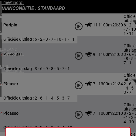
1 meeting(s)
BAANCONDITIE : STANDAARD
ZUID-AFRIKA
Officië
1 meeting(s)
uitslag
11
1100m
20:30
6 - 2 - 
1
Periplo
- 7 - 10
VERENIGD KONINKRIJK
1 - 11
4 meeting(s)
Officiële uitslag : 6 - 2 - 3 - 7 - 10 - 1 - 11
Officië
IERLAND
uitslag
1 meeting(s)
9
1100m
21:03
3 - 6 - 
2
Piano Bar
- 8 - 5 -
7 - 1
CHILI
Officiële uitslag : 3 - 6 - 9 - 8 - 5 - 7 - 1
1 meeting(s)
Officië
uitslag
VERENIGDE STATEN
7
1300m
21:34
2 - 6 - 
3
Pleaser
4 meeting(s)
- 4 - 5 -
3 - 7
Officiële uitslag : 2 - 6 - 1 - 4 - 5 - 3 - 7
Officië
uitslag
7
1000m
22:10
8 - 2 - 
4
Picasso
- 1 - 3 -
4 - 10
Officiële uitslag : 8 - 2 - 6 - 1 - 3 - 4 - 10
Officië