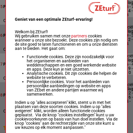
uitslag
7
900m
22:37
2 - 5 - 
5
Pactado
- 1 - 4 -
6 - 8
Geniet van een optimale ZEturf-ervaring!
Officiële uitslag : 2 - 5 - 7 - 1 - 4 - 6 - 8
Officië
uitslag
Welkom bij ZEturf!
8
1000m
23:10
6 - 9 - 
6
Princesa Poderosa
Wij gebruiken samen met onze
partners
cookies
- 1 - 2 -
wanneer u onze site bezoekt. Deze cookies zijn nodig om
5 - 4
de site goed te laten functioneren en om u onze diensten
aan te bieden. Het gaat om:
Officiële uitslag : 6 - 9 - 3 - 1 - 2 - 5 - 4
Officië
Functionele cookies. Deze zijn noodzakelijk voor
uitslag
het organiseren en aanbieden van
9
1000m
23:40
7 - 6 - 
7
Peponia
weddenschappen en een goed werkende website
- 8 - 9 -
en apps. Deze kun je niet uitzetten.
1 - 10
Analytische cookies. Dit zijn cookies die helpen de
website te verbeteren.
Officiële uitslag : 7 - 6 - 4 - 8 - 9 - 1 - 10
Persoonlijke cookies. Voor het aanbieden van
Officië
persoonlijke aanbiedingen op website en apps
uitslag
van ZEbet en andere partijen waarmee wij
1 - 12 -
samenwerken.
12
1100m
00:13
8
Pecaminoso
11 - 6 -
7 - 4 -
Indien u op "alles accepteren" klikt, stemt u in met het
10
plaatsen van deze soorten cookies. Indien u op "alles
weigeren" klikt, worden alleen functionele cookies
Officiële uitslag : 1 - 12 - 11 - 6 - 7 - 4 - 10
geplaatst. Via de knop "cookies instellingen" kunt u uw
cookievoorkeuren op basis van hun doel instellen. Via de
knop "cookies" aan de rechterzijde van onze site kunt u
Jouw favoriete paarden
uw keuzes op elk moment aanpassen."