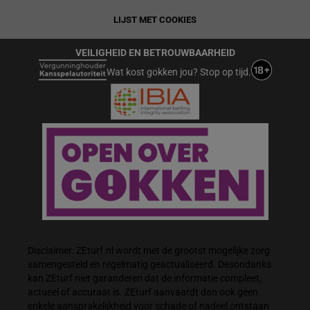
LIJST MET COOKIES
VEILIGHEID EN BETROUWBAARHEID
Wat kost gokken jou? Stop op tijd.
Disclaimer: ZEturf.nl wordt met de grootst mogelijke zorg
samengesteld en regelmatig geactualiseerd. Desondanks
kan ZEturf niet garanderen dat de informatie compleet,
actueel of accuraat is. ZEturf aanvaardt dan ook geen
enkele aansprakelijkheid voor schade of nadeel ontstaan