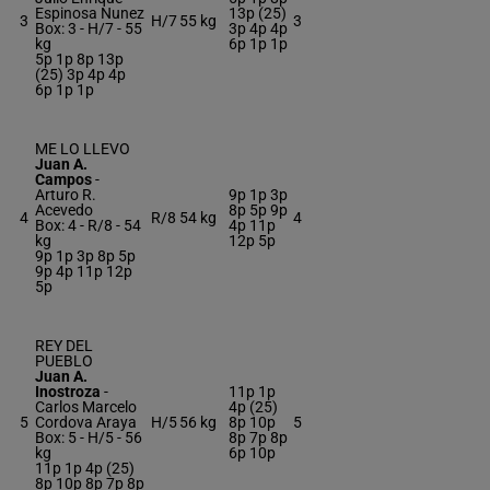
Espinosa Nunez
13p (25)
3
H/7
55 kg
3
Box: 3 -
H/7 -
55
3p 4p 4p
kg
6p 1p 1p
5p 1p 8p 13p
(25) 3p 4p 4p
6p 1p 1p
ME LO LLEVO
Juan A.
Campos
-
Arturo R.
9p 1p 3p
Acevedo
8p 5p 9p
4
R/8
54 kg
4
Box: 4 -
R/8 -
54
4p 11p
kg
12p 5p
9p 1p 3p 8p 5p
9p 4p 11p 12p
5p
REY DEL
PUEBLO
Juan A.
Inostroza
-
11p 1p
Carlos Marcelo
4p (25)
5
Cordova Araya
H/5
56 kg
8p 10p
5
Box: 5 -
H/5 -
56
8p 7p 8p
kg
6p 10p
11p 1p 4p (25)
8p 10p 8p 7p 8p