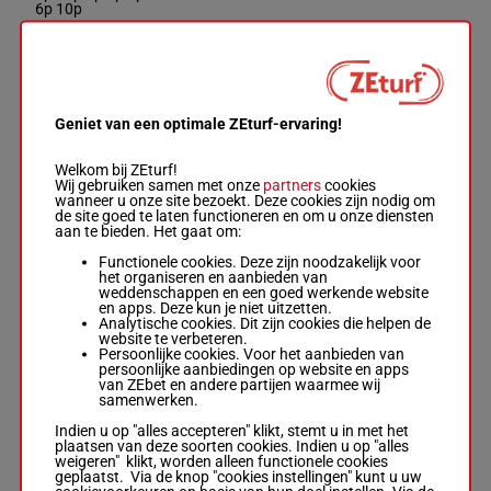
6p 10p
KOSANTA
Juan P. Torres
-
Arturo R.
13p 8p
Acevedo
2p 1p 4p
Geniet van een optimale ZEturf-ervaring!
6
Box: 6 -
M/5 -
58
M/5
58 kg
4p 5p 5p
6
kg
9p (25)
13p 8p 2p 1p 4p
6p
Welkom bij ZEturf!
4p 5p 5p 9p
Wij gebruiken samen met onze
partners
cookies
(25) 6p
wanneer u onze site bezoekt. Deze cookies zijn nodig om
de site goed te laten functioneren en om u onze diensten
aan te bieden. Het gaat om:
QUITRALCO
Functionele cookies. Deze zijn noodzakelijk voor
Johann Olate
-
het organiseren en aanbieden van
Julio Enrique
1p (25)
weddenschappen en een goed werkende website
Espinosa Nunez
3p 1p 3p
en apps. Deze kun je niet uitzetten.
7
Box: 7 -
H/7 -
55
H/7
55 kg
8p (23)
7
Analytische cookies. Dit zijn cookies die helpen de
kg
3p 1p 8p
website te verbeteren.
1p (25) 3p 1p
4p 1p
Persoonlijke cookies. Voor het aanbieden van
3p 8p (23) 3p
persoonlijke aanbiedingen op website en apps
1p 8p 4p 1p
van ZEbet en andere partijen waarmee wij
samenwerken.
Indien u op "alles accepteren" klikt, stemt u in met het
STAIN
plaatsen van deze soorten cookies. Indien u op "alles
Luis Eduardo
weigeren" klikt, worden alleen functionele cookies
Rojas
geplaatst. Via de knop "cookies instellingen" kunt u uw
Aranguren
-
2p 9p 3p