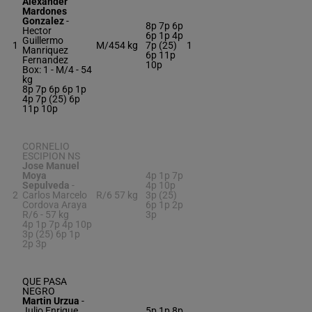
Alexander
Mardones
Gonzalez
-
8p 7p 6p
Hector
6p 1p 4p
Guillermo
1
M/4
54 kg
7p (25)
1
Manriquez
6p 11p
Fernandez
10p
Box: 1 -
M/4 -
54
kg
8p 7p 6p 6p 1p
4p 7p (25) 6p
11p 10p
CORNELIO
ESCIPION NS
Jose Manuel
Moya
4p 1p 7p
Sepulveda
-
4p 10p
2
Carlos Marcelo
R/6
57 kg
3p (25)
Cordova Araya
6p 1p 2p
R/6 -
57 kg
3p
4p 1p 7p 4p 10p
3p (25) 6p 1p
2p 3p
QUE PASA
NEGRO
Martin Urzua
-
Julio Enrique
5p 1p 8p