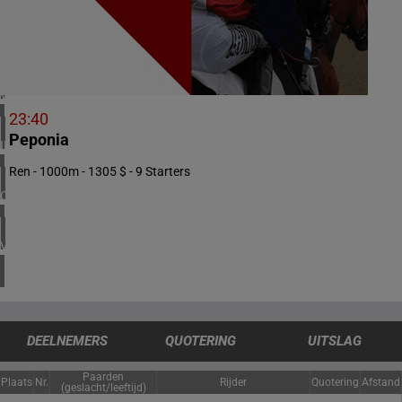
1 meeting(s)
ZUID-AFRIKA
1 meeting(s)
VERENIGD KONINKRIJK
4 meeting(s)
23:40
Peponia
IERLAND
1 meeting(s)
Ren - 1000m - 1305 $ - 9 Starters
CHILI
1 meeting(s)
VERENIGDE STATEN
4 meeting(s)
DEELNEMERS
QUOTERING
UITSLAG
Paarden
Plaats
Nr.
Rijder
Quotering
Afstand
(geslacht/leeftijd)