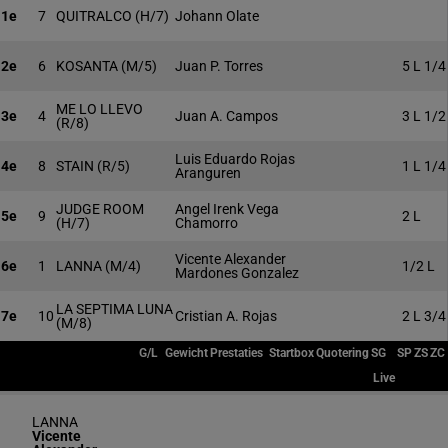
1e
7
QUITRALCO
(H/7)
Johann Olate
2e
6
KOSANTA
(M/5)
Juan P. Torres
5 L 1/4
ME LO LLEVO
3e
4
Juan A. Campos
3 L 1/2
(R/8)
Luis Eduardo Rojas
4e
8
STAIN
(R/5)
1 L 1/4
Aranguren
JUDGE ROOM
Angel Irenk Vega
5e
9
2 L
(H/7)
Chamorro
Vicente Alexander
6e
1
LANNA
(M/4)
1/2 L
Mardones Gonzalez
LA SEPTIMA LUNA
7e
10
Cristian A. Rojas
2 L 3/4
(M/8)
G/L
Gewicht
Prestaties
Startbox
Quotering
SG
SP
ZS
ZC
Live
LANNA
Vicente