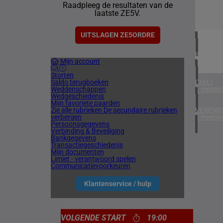
Raadpleeg de resultaten van de
1 meetin
laatste ZE5V.
VERENIG
4 meetin
UITSLAGEN ZE5ORDRE
IERLAN
Mijn account
1 meetin
Storten
Saldo terugboeken
CHILI
Weddenschappen
1 meetin
Wedgeschiedenis
Mijn favoriete paarden
Zie alle rubrieken
De secundaire rubrieken
VERENIG
verbergen
4 meetin
Persoonsgegevens
Verbinding & Beveiliging
Bankgegevens
Transactiegeschiedenis
Mijn documenten
Limiet - verantwoord spelen
Communicatievoorkeuren
Klantenservice / hulp
VOLGENDE START
19:00