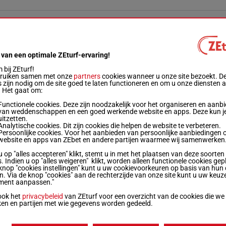
(25) 1p 1p 13p 4p 2p 6p
10
 van een optimale ZEturf-ervaring!
6p 2p (25) 10p 1p 2p 3p
11
bij ZEturf!
bruiken samen met onze
partners
cookies wanneer u onze site bezoekt. D
 zijn nodig om de site goed te laten functioneren en om u onze diensten 
3p (25) 1p 4p 3p 3p 7p 8p
1
. Het gaat om:
Functionele cookies. Deze zijn noodzakelijk voor het organiseren en aanb
van weddenschappen en een goed werkende website en apps. Deze kun je
(25) 3p 6p 6p 2p 3p
4
uitzetten.
Analytische cookies. Dit zijn cookies die helpen de website te verbeteren.
Persoonlijke cookies. Voor het aanbieden van persoonlijke aanbiedingen 
website en apps van ZEbet en andere partijen waarmee wij samenwerken
4p (25) 7p 1p 4p 5p
6
u op "alles accepteren" klikt, stemt u in met het plaatsen van deze soorten
. Indien u op "alles weigeren" klikt, worden alleen functionele cookies gep
knop "cookies instellingen" kunt u uw cookievoorkeuren op basis van hun 
3p (25) 2p 2p
9
en. Via de knop "cookies" aan de rechterzijde van onze site kunt u uw keuz
ment aanpassen."
ook het
privacybeleid
van ZEturf voor een overzicht van de cookies die we
ken en partijen met wie gegevens worden gedeeld.
(25) 2p 2p 6p 4p 8p
13