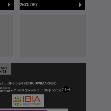
ONZE TIPS
T MET
KIES
VEILIGHEID EN BETROUWBAARHEID
Wat kost gokken jou? Stop op tijd.