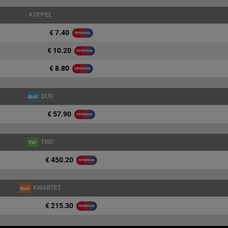
KOPPEL
€ 7.40
€ 10.20
€ 8.80
DUO
€ 57.90
TRIO
€ 450.20
KWARTET
€ 215.30