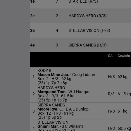
1e
7
STARTLED
(R/3)
2e
2
HARDY'S HERO
(R/3)
3e
4
STELLAR VISION
(H/3)
4e
3
SIERRA SANDS
(H/3)
G/L
Gewicht
KODY B
Mason Mme Joa.
-
Craig Lidster
1
H/3
62 kg
Box: 2 -
H/3 -
62 kg
(25) 1p 7p 2p 8p
HARDY'S HERO
Marquand Tom
-
W J Haggas
2
R/3
61.5 kg
Box: 3 -
R/3 -
61.5 kg
(25) 5p 1p 1p 7p
SIERRA SANDS
Moore Rya. L.
-
E A L Dunlop
3
H/3
61 kg
Box: 12 -
H/3 -
61 kg
(25) 1p 5p 2p
STELLAR VISION
Ghiani Mar.
-
S C Williams
4
H/3
60.5 kg
Box: 7 -
H/3 -
60.5 kg