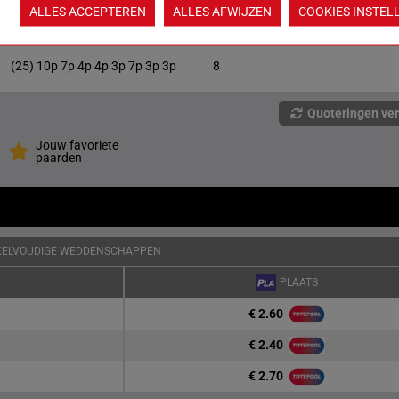
ALLES ACCEPTEREN
ALLES AFWIJZEN
COOKIES INSTEL
(25) 1p 5p 9p 4p 7p
5
(25) 10p 7p 4p 4p 3p 7p 3p 3p
8
Quoteringen ve
Jouw favoriete
paarden
KELVOUDIGE WEDDENSCHAPPEN
PLAATS
€ 2.60
€ 2.40
€ 2.70