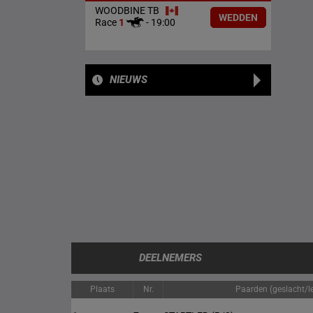
WOODBINE TB
WEDDEN
Race
1
-
19:00
NIEUWS
DEELNEMERS
Plaats
Nr.
Paarden (geslacht/le