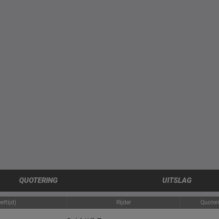
QUOTERING
UITSLAG
eftijd)
Rijder
Quoter