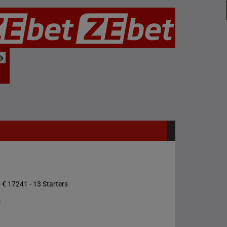
 € 17241 - 13 Starters
s