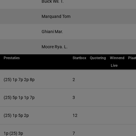
Buick Wil. T.
Marquand Tom
Ghiani Mar.
Moore Rya. L.
Prestaties
Startbox
Quotering
Winnend
Plaa
Live
(25) 1p 7p 2p 8p
2
(25) 5p 1p 1p 7p
3
(25) 1p 5p 2p
12
1p (25) 3p
7