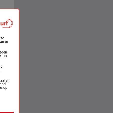
eze
aan te
ieden
 niet
op
.
laatst.
doel
es op