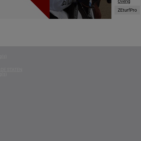
Overig
g(s)
ZEturfPro
D KONINKRIJK
g(s)
D
g(s)
g(s)
DE STATEN
g(s)