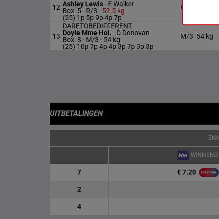
Ashley Lewis
-
E Walker
12
R/3
52.5 kg
Box: 5 -
R/3 -
52.5 kg
(25) 1p 5p 9p 4p 7p
DARETOBEDIFFERENT
Doyle Mme Hol.
-
D Donovan
13
M/3
54 kg
Box: 8 -
M/3 -
54 kg
(25) 10p 7p 4p 4p 3p 7p 3p 3p
UITBETALINGEN
EN
WINNEND
€ 7.20
7
2
4