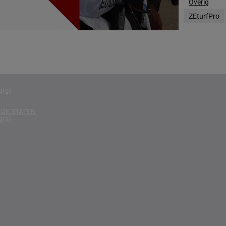
Overig
g(s)
ZEturfPro
D KONINKRIJK
g(s)
D
g(s)
g(s)
DE STATEN
g(s)