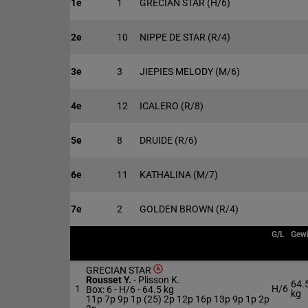
1e
1
GRECIAN STAR
(H/6)
2e
10
NIPPE DE STAR
(R/4)
3e
3
JIEPIES MELODY
(M/6)
4e
12
ICALERO
(R/8)
5e
8
DRUIDE
(R/6)
6e
11
KATHALINA
(M/7)
7e
2
GOLDEN BROWN
(R/4)
G/L
Gewi
GRECIAN STAR
Rousset Y.
-
Plisson K.
64.
1
H/6
Box: 6 -
H/6 -
64.5 kg
kg
11p 7p 9p 1p (25) 2p 12p 16p 13p 9p 1p 2p