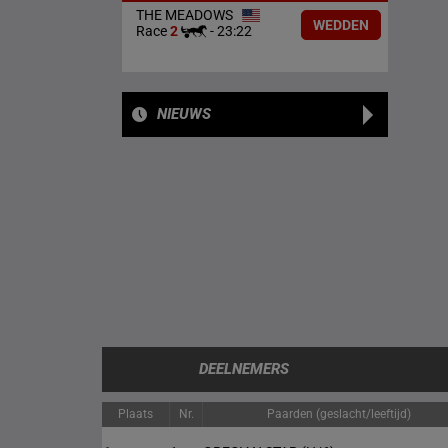
THE MEADOWS
WEDDEN
Race
2
-
23:22
NIEUWS
DEELNEMERS
Plaats
Nr.
Paarden (geslacht/leeftijd)