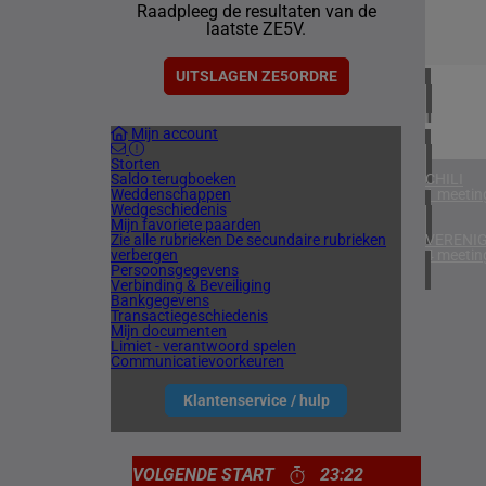
Raadpleeg de resultaten van de
1 meetin
laatste ZE5V.
VERENIG
4 meetin
UITSLAGEN ZE5ORDRE
IERLAN
Mijn account
1 meetin
Storten
Saldo terugboeken
CHILI
Weddenschappen
1 meetin
Wedgeschiedenis
Mijn favoriete paarden
Zie alle rubrieken
De secundaire rubrieken
VERENIG
verbergen
4 meetin
Persoonsgegevens
Verbinding & Beveiliging
Bankgegevens
Transactiegeschiedenis
Mijn documenten
Limiet - verantwoord spelen
Communicatievoorkeuren
Klantenservice / hulp
VOLGENDE START
23:22