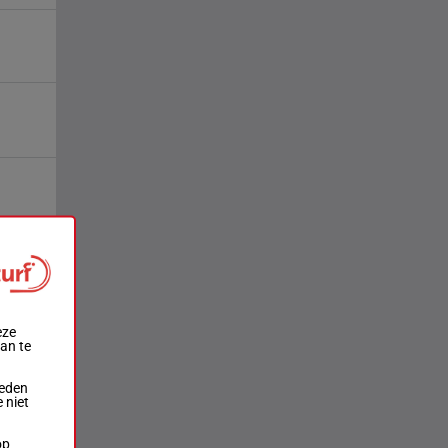
eze
aan te
ieden
 niet
op