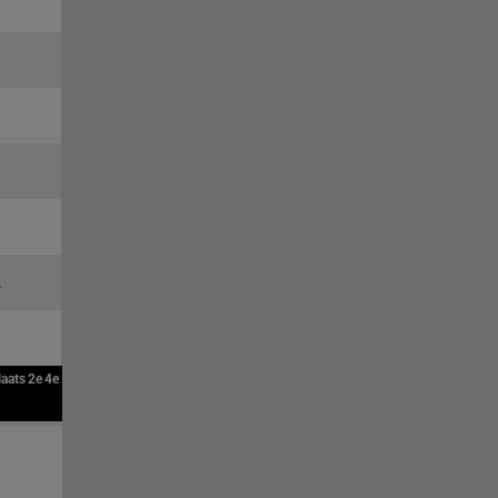
.
laats
2e
4e