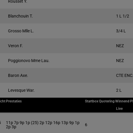
Rousset Y.
Blanchouin T.
1 L 1/2
Grosso Mlle L.
3/4 L
Veron F.
NEZ
Poggionovo Mme Lau.
NEZ
Baron Axe.
CTE ENC
Levesque War.
2 L
cht
Prestaties
Startbox
Quotering
Winnend
P
Live
5
11p 7p 9p 1p (25) 2p 12p 16p 13p 9p 1p
6
2p 3p