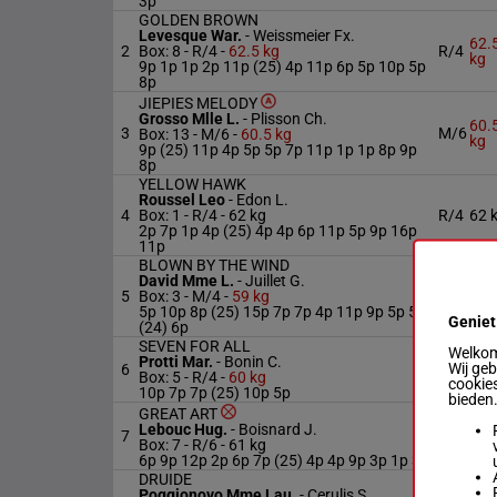
3p
GOLDEN BROWN
Levesque War.
-
Weissmeier Fx.
62.
2
Box: 8 -
R/4 -
62.5 kg
R/4
kg
9p 1p 1p 2p 11p (25) 4p 11p 6p 5p 10p 5p
8p
JIEPIES MELODY
Grosso Mlle L.
-
Plisson Ch.
60.
3
M/6
Box: 13 -
M/6 -
60.5 kg
kg
9p (25) 11p 4p 5p 5p 7p 11p 1p 1p 8p 9p
8p
YELLOW HAWK
Roussel Leo
-
Edon L.
4
Box: 1 -
R/4 -
62 kg
R/4
62 
2p 7p 1p 4p (25) 4p 4p 6p 11p 5p 9p 16p
11p
BLOWN BY THE WIND
David Mme L.
-
Juillet G.
5
Box: 3 -
M/4 -
59 kg
M/4
59 
5p 10p 8p (25) 15p 7p 7p 4p 11p 9p 5p 5p
Geniet
(24) 6p
SEVEN FOR ALL
Welkom 
Protti Mar.
-
Bonin C.
Wij ge
6
R/4
60 
Box: 5 -
R/4 -
60 kg
cookies
10p 7p 7p (25) 10p 5p
bieden
GREAT ART
Lebouc Hug.
-
Boisnard J.
7
R/6
61 
Box: 7 -
R/6 -
61 kg
6p 9p 12p 2p 6p 7p (25) 4p 4p 9p 3p 1p 3p
DRUIDE
Poggionovo Mme Lau.
-
Cerulis S.