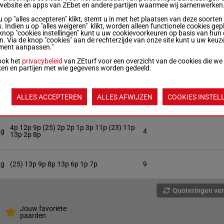
5
5p 5p 5p 4p (25) 2p 2p 10p (24) 7p 4p 8p
website en apps van ZEbet en andere partijen waarmee wij samenwerken
11
2p 3p
u op "alles accepteren" klikt, stemt u in met het plaatsen van deze soorten
. Indien u op "alles weigeren" klikt, worden alleen functionele cookies gep
knop "cookies instellingen" kunt u uw cookievoorkeuren op basis van hun 
5
3p (25) 8p 12p 8p 5p 1p 4p 9p 7p 8p 2p 3p
10
en. Via de knop "cookies" aan de rechterzijde van onze site kunt u uw keuz
ment aanpassen."
ook het
privacybeleid
van ZEturf voor een overzicht van de cookies die we
ken en partijen met wie gegevens worden gedeeld.
kg
4p (25) 3p 7p 3p 6p 9p 9h 10h 5p 4p 3p
12
ALLES ACCEPTEREN
ALLES AFWIJZEN
COOKIES INSTEL
kg
8p 5p 8p 1p 10p (25) 7p 7p 3p 3p 1p 9p 6p
2
4p 12p 9p (25) 2p 2p 1p 3p 11p (23) 11p
kg
4
13p 2p 8p
kg
(25) 13p 9p 8p 13p 6p 1p 7p
9
Quoteringen ve
Jouw favoriete
paarden