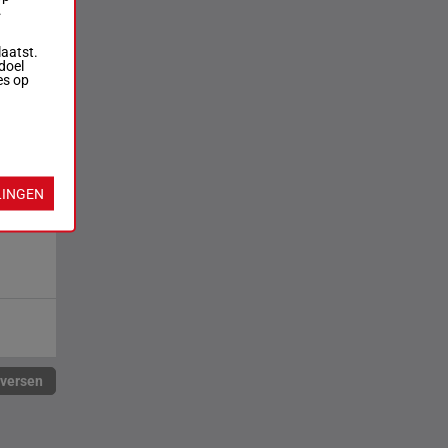
.
laatst.
doel
es op
LINGEN
rversen