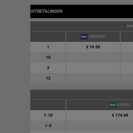
UITBETALINGEN
EN
WINNEND
1
€ 19.30
10
3
12
KOPPEL
1-10
€ 174.60
1-3