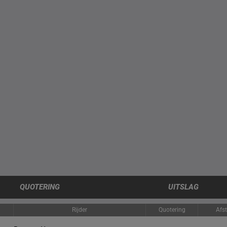
QUOTERING
UITSLAG
Rijder
Quotering
Afs