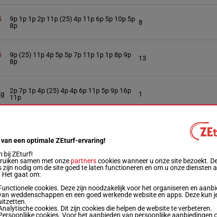
5
9p 1p 1p 2p 11p (25) 4p 11p 6p 5p 10p 5p
8
8p
5
9p (25) 11p 4p 5p 5p 7p 11p 1p 1p 8p 9p
13
8p
2p 7p 1p 4p (25) 4p 4p 6p 11p 5p 9p 16p
kg
1
11p
5p 10p 8p (25) 15p 7p 7p 4p 11p 9p 5p 5p
kg
3
(24) 6p
 van een optimale ZEturf-ervaring!
bij ZEturf!
bruiken samen met onze
partners
cookies wanneer u onze site bezoekt. D
kg
10p 7p 7p (25) 10p 5p
5
 zijn nodig om de site goed te laten functioneren en om u onze diensten 
. Het gaat om:
Functionele cookies. Deze zijn noodzakelijk voor het organiseren en aanb
kg
6p 9p 12p 2p 6p 7p (25) 4p 4p 9p 3p 1p 3p
7
van weddenschappen en een goed werkende website en apps. Deze kun je
uitzetten.
Analytische cookies. Dit zijn cookies die helpen de website te verbeteren.
Persoonlijke cookies. Voor het aanbieden van persoonlijke aanbiedingen 