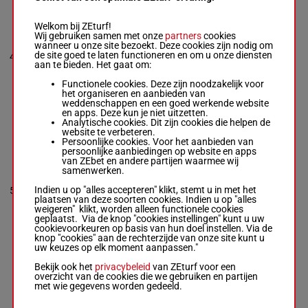
MISS
J.P.D'AVEL
Welkom bij ZEturf!
D'haenens N.
-
Wij gebruiken samen met onze
partners
cookies
1a 3a 2a
Tamsin Pavel
wanneer u onze site bezoekt. Deze cookies zijn nodig om
(25) 1a 1a
M/4 - 2300m
-
1'14"3
de site goed te laten functioneren en om u onze diensten
4
M/4
2300m
5a 4a 1a
1'14"3
-
€ 11.226
aan te bieden. Het gaat om:
3a Da 1a
€ 11.226
Da
1a 3a 2a (25)
Functionele cookies. Deze zijn noodzakelijk voor
1a 1a 5a 4a 1a
het organiseren en aanbieden van
3a Da 1a Da
weddenschappen en een goed werkende website
en apps. Deze kun je niet uitzetten.
Analytische cookies. Dit zijn cookies die helpen de
website te verbeteren.
TWISTER
Persoonlijke cookies. Voor het aanbieden van
BOLETS E
persoonlijke aanbiedingen op website en apps
Willems G.
-
van ZEbet en andere partijen waarmee wij
Mattheeuws
samenwerken.
(25) 6a Da
Adelin
6a Da 4a
1'14"8
H/4 - 2300m
-
Indien u op "alles accepteren" klikt, stemt u in met het
5
H/4
2300m
3a 2a (24)
€ 5.263
1'14"8
-
plaatsen van deze soorten cookies. Indien u op "alles
2a 5a 5a
€ 5.263
weigeren" klikt, worden alleen functionele cookies
6a
(25) 6a Da 6a
geplaatst. Via de knop "cookies instellingen" kunt u uw
Da 4a 3a 2a
cookievoorkeuren op basis van hun doel instellen. Via de
(24) 2a 5a 5a
knop "cookies" aan de rechterzijde van onze site kunt u
6a
uw keuzes op elk moment aanpassen."
Bekijk ook het
privacybeleid
van ZEturf voor een
overzicht van de cookies die we gebruiken en partijen
TI AMO DU
met wie gegevens worden gedeeld.
MOT
Neirinck F.
-