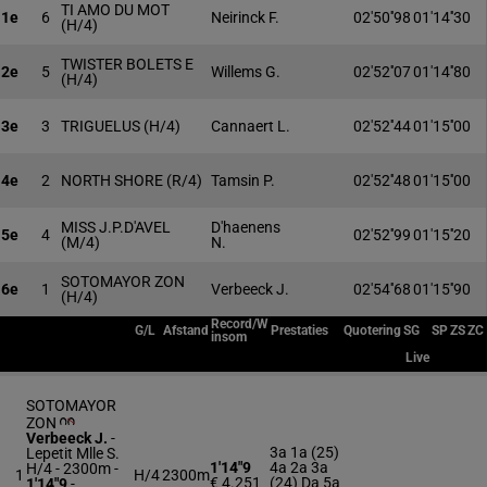
TI AMO DU MOT
1e
6
Neirinck F.
02'50''98
01'14''30
(H/4)
TWISTER BOLETS E
2e
5
Willems G.
02'52''07
01'14''80
(H/4)
3e
3
TRIGUELUS
(H/4)
Cannaert L.
02'52''44
01'15''00
4e
2
NORTH SHORE
(R/4)
Tamsin P.
02'52''48
01'15''00
MISS J.P.D'AVEL
D'haenens
5e
4
02'52''99
01'15''20
(M/4)
N.
SOTOMAYOR ZON
6e
1
Verbeeck J.
02'54''68
01'15''90
(H/4)
Record/W
G/L
Afstand
Prestaties
Quotering
SG
SP
ZS
ZC
insom
Live
SOTOMAYOR
ZON
Verbeeck J.
-
3a 1a (25)
Lepetit Mlle S.
1'14"9
4a 2a 3a
H/4 - 2300m
-
1
H/4
2300m
€ 4.251
(24) Da 5a
1'14"9
-