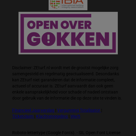
Disclaimer: ZEturf.nl wordt met de grootst mogelijke zorg
samengesteld en regelmatig geactualiseerd. Desondanks
kan ZEturf niet garanderen dat de informatie compleet,
actueel of accuraat is. ZEturf aanvaardt dan ook geen
enkele aansprakelijkheid voor schade of nadeel ontstaan
door gebruik van de informatie die op deze site te vinden is.
Financieel Jaarverslag
|
Vergunning Totalisator
|
Ticketclaim
|
Klachtenregeling
|
Wwft
Roboto-lettertype (Google Fonts). - SIL Open Font License