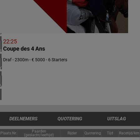
1 meeting(s)
ZUID-AFRIKA
1 meeting(s)
VERENIGD KONINKRIJK
4 meeting(s)
22:25
Coupe des 4 Ans
IERLAND
1 meeting(s)
Draf - 2300m - € 5000 - 6 Starters
CHILI
1 meeting(s)
VERENIGDE STATEN
4 meeting(s)
DEELNEMERS
QUOTERING
UITSLAG
Paarden
Plaats
Nr.
Rijder
Quotering
Tijd
Racetijd/km
(geslacht/leeftijd)