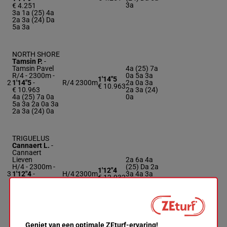
3a
€ 4.251
3a 1a (25) 4a
2a 3a (24) Da
5a 3a
NORTH SHORE
Tamsin P.
-
Tamsin Pavel
4a (25) 7a
R/4 - 2300m
-
0a 5a 3a
1'14"5
2
1'14"5
-
R/4
2300m
2a 0a 3a
€ 10.963
€ 10.963
2a 3a (24)
4a (25) 7a 0a
0a
5a 3a 2a 0a 3a
2a 3a (24) 0a
TRIGUELUS
Cannaert L.
-
Cannaert
Lieven
2a 6a 4a
H/4 - 2300m
-
(25) Da 2a
1'12"4
3
1'12"4
-
H/4
2300m
3a 4a 3a
€ 12.932
€ 12.932
2a 3a (24)
2a 6a 4a (25)
3a 6a
Da 2a 3a 4a 3a
2a 3a (24) 3a
6a
Geniet van een optimale ZEturf-ervaring!