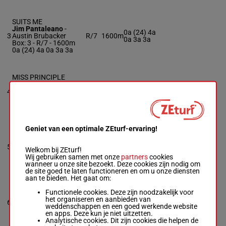
SUITS ME
Jim Pantaleano
-
0a (24) 4a
3
Austin Brubacker
R/7
1600m
0a 3a 3a
Box: 3 -
R/7 - 1600m
0a (24) 4a 0a 3a 3a
MISS PRINCIPLE
Tyler Buter
-
Bruce
0a 0a 0a
4
Schadel
M/7
1600m
0a 0a
Box: 4 -
M/7 - 1600m
0a 0a 0a 0a 0a
Geniet van een optimale ZEturf-ervaring!
WHAT'S THE TALK
Ridge Warren
-
Robert
3a 2a (25)
5
Baggitt Jr
R/6
1600m
Welkom bij ZEturf!
0a 0a 4a
Box: 5 -
R/6 - 1600m
Wij gebruiken samen met onze
partners
cookies
3a 2a (25) 0a 0a 4a
wanneer u onze site bezoekt. Deze cookies zijn nodig om
de site goed te laten functioneren en om u onze diensten
aan te bieden. Het gaat om:
LITTLE TOWN ROAD
Functionele cookies. Deze zijn noodzakelijk voor
Braxten Boyd
-
Bryson
het organiseren en aanbieden van
0a 0a 4a
6
Dunning
M/5
1600m
weddenschappen en een goed werkende website
0a 4a
Box: 6 -
M/5 - 1600m
en apps. Deze kun je niet uitzetten.
0a 0a 4a 0a 4a
Analytische cookies. Dit zijn cookies die helpen de