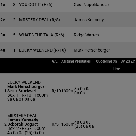
1e
8
YOU GOT IT
(H/6)
Geo. Napolitano Jr
2e
2
MRSTERY DEAL
(R/5)
James Kennedy
3e
5
WHAT'S THE TALK
(R/6)
Ridge Warren
4e
1
LUCKY WEEKEND
(R/10)
Mark Herschberger
G/L
Afstand
Prestaties
Quotering
SG
SP
ZS
ZC
Live
LUCKY WEEKEND
Mark Herschberger
-
3a 0a 0a
1
Scott Brockwell
R/10
1600m
0a 0a
Box: 1 -
R/10 - 1600m
3a 0a 0a 0a 0a
MRSTERY DEAL
James Kennedy
-
4a 0a 0a
2
Deborah Daguet
R/5
1600m
(25) 0a 0a
Box: 2 -
R/5 - 1600m
4a 0a 0a (25) 0a 0a