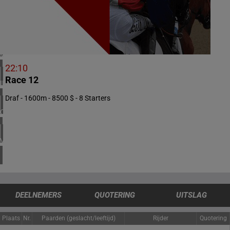
1 meeting(s)
ZUID-AFRIKA
1 meeting(s)
VERENIGD KONINKRIJK
4 meeting(s)
22:10
Race 12
IERLAND
1 meeting(s)
Draf - 1600m - 8500 $ - 8 Starters
CHILI
1 meeting(s)
VERENIGDE STATEN
4 meeting(s)
DEELNEMERS
QUOTERING
UITSLAG
Plaats
Nr.
Paarden (geslacht/leeftijd)
Rijder
Quotering