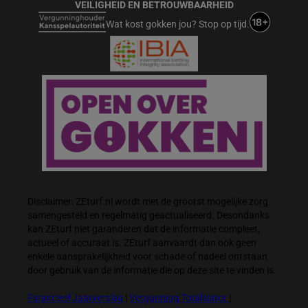
VEILIGHEID EN BETROUWBAARHEID
Wat kost gokken jou? Stop op tijd.
Disclaimer: ZEturf.nl wordt met de grootst mogelijke zorg
samengesteld en regelmatig geactualiseerd. Desondanks
kan ZEturf niet garanderen dat de informatie compleet,
actueel of accuraat is. ZEturf aanvaardt dan ook geen
enkele aansprakelijkheid voor schade of nadeel ontstaan
door gebruik van de informatie die op deze site te vinden is.
Financieel Jaarverslag
|
Vergunning Totalisator
|