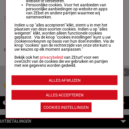
website te verbeteren.
Persoonlijke cookies. Voor het aanbieden van
persoonlijke aanbiedingen op website en apps
WATERFALL
van ZEbet en andere partijen waarmee wij
Anthony Napolitano
-
0a (25) 0a
samenwerken.
7
Anthony Faulkner
H/5
1600m
0a 0a 2a
Box: 7 -
H/5 - 1600m
Indien u op "alles accepteren" klikt, stemt u in met het
0a (25) 0a 0a 0a 2a
plaatsen van deze soorten cookies. Indien u op "alles
weigeren" klikt, worden alleen functionele cookies
geplaatst. Via de knop "cookies instellingen" kunt u uw
cookievoorkeuren op basis van hun doel instellen. Via de
YOU GOT IT
knop "cookies" aan de rechterzijde van onze site kunt u
Geo. Napolitano Jr
-
0a 0a 0a
uw keuzes op elk moment aanpassen."
8
Joe Pavia Jr
H/6
1600m
(25) 0a 0a
Box: 8 -
H/6 - 1600m
Bekijk ook het
privacybeleid
van ZEturf voor een
0a 0a 0a (25) 0a 0a
overzicht van de cookies die we gebruiken en partijen
met wie gegevens worden gedeeld.
Quoteringen verversen
ALLES AFWIJZEN
Jouw favoriete paarden
ALLES ACCEPTEREN
NIEUWS
COOKIES INSTELLINGEN
UITBETALINGEN