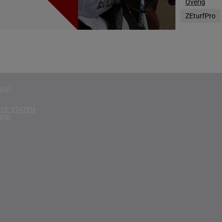
Overig
g(s)
ZEturfPro
D KONINKRIJK
g(s)
D
g(s)
g(s)
DE STATEN
g(s)