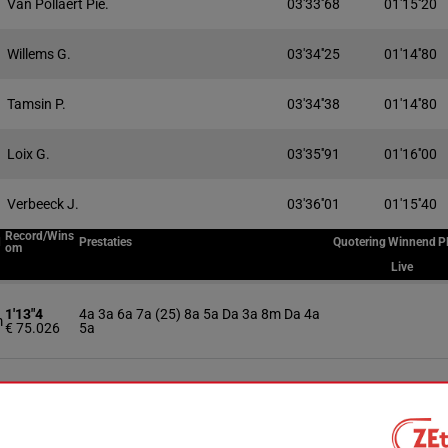
Van Pollaert Pie.
03'33''68
01'15''20
Willems G.
03'34''25
01'14''80
Tamsin P.
03'34''38
01'14''80
Loix G.
03'35''91
01'16''00
Verbeeck J.
03'36''01
01'15''40
Record/Wins
d
Prestaties
Quotering
Winnend
P
om
Live
1'13"4
4a 3a 6a 7a (25) 8a 5a Da 3a 8m Da 4a
m
€ 75.026
5a
1'12"9
Da 7a (24) 7m Dm 0a 8a 0a (23) 1m Da
m
€ 111.860
1m 1m 1m