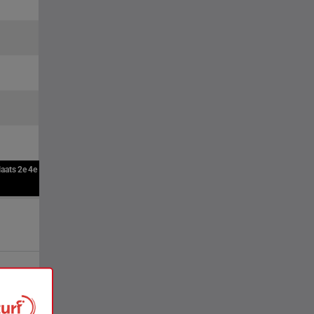
laats
2e
4e