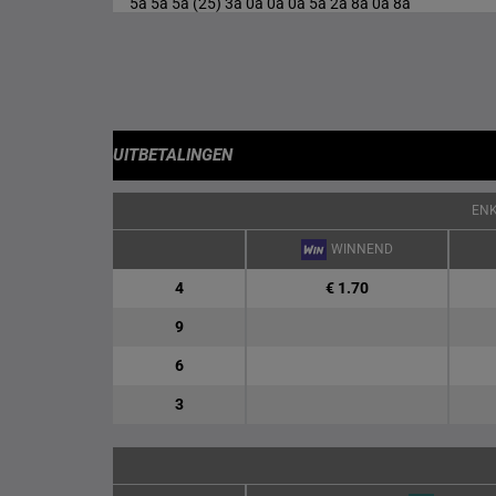
5a 5a 5a (25) 3a 0a 0a 0a 5a 2a 8a 0a 8a
UITBETALINGEN
EN
WINNEND
4
€ 1.70
9
6
3