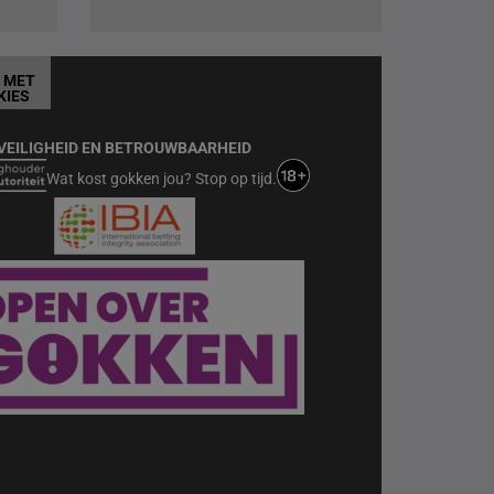
T MET
KIES
VEILIGHEID EN BETROUWBAARHEID
Wat kost gokken jou? Stop op tijd.