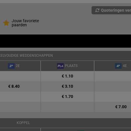
Quoteringen ve
Jouw favoriete
paarden
KELVOUDIGE WEDDENSCHAPPEN
2E
PLAATS
4E
€ 1.10
€ 8.40
€ 3.10
€ 1.70
€ 7.00
KOPPEL