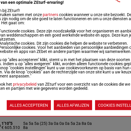
 van een optimale ZEturf-ervaring!
1'12"8
(25) Da Da 0a 6a 1a 0a 1a 7a 2a 4a 3a
m
€ 141.385
Da
bij ZEturf!
bruiken samen met onze
partners
cookies wanneer u onze site bezoekt. D
 zijn nodig om de site goed te laten functioneren en om u onze diensten 
. Het gaat om:
1'10"8
2a 3a 5a (25) 5a 2a 1a 4a 1a 2a Da 2a
m
€ 162.096
2a
Functionele cookies. Deze zijn noodzakelijk voor het organiseren en aanb
van weddenschappen en een goed werkende website en apps. Deze kun je
uitzetten.
1'11"1
Da 9a 9a 3a 8a 6a (25) 7a 8a 0a Da 5a
Analytische cookies. Dit zijn cookies die helpen de website te verbeteren.
m
€ 205.540
Da
Persoonlijke cookies. Voor het aanbieden van persoonlijke aanbiedingen 
website en apps van ZEbet en andere partijen waarmee wij samenwerken
u op "alles accepteren" klikt, stemt u in met het plaatsen van deze soorten
1'10"9
5a 0a 4a 5a 0a (25) 7a 5a 2a 5a 9a 9a
. Indien u op "alles weigeren" klikt, worden alleen functionele cookies gep
m
€ 232.006
4a
knop "cookies instellingen" kunt u uw cookievoorkeuren op basis van hun 
en. Via de knop "cookies" aan de rechterzijde van onze site kunt u uw keuz
ment aanpassen."
1'11"0
Da 5a 8a (25) 6a 7a 2a 3a 5a 7a 4a Da
m
ook het
privacybeleid
van ZEturf voor een overzicht van de cookies die we
€ 257.675
7a
ken en partijen met wie gegevens worden gedeeld.
1'10"9
0a (24) 7a 5m 0a 5a Da 9a Da Dm (23)
ALLES ACCEPTEREN
ALLES AFWIJZEN
COOKIES INSTEL
m
€ 418.418
7m 5m 0a
1'10"5
5a 5a 5a (25) 3a 0a 0a 0a 5a 2a 8a 0a
m
€ 605.510
8a