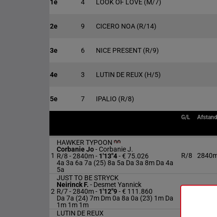
1e
4
LOOK OF LOVE
(M/7)
2e
9
CICERO NOA
(R/14)
3e
6
NICE PRESENT
(R/9)
4e
3
LUTIN DE REUX
(H/5)
5e
7
IPALIO
(R/8)
G/L
Afstan
HAWKER TYPOON
Corbanie Jo
-
Corbanie J.
1
R/8
2840
R/8 - 2840m
-
1'13"4
- € 75.026
4a 3a 6a 7a (25) 8a 5a Da 3a 8m Da 4a
5a
JUST TO BE STRYCK
Neirinck F.
-
Desmet Yannick
2
R/7 - 2840m
-
1'12"9
- € 111.860
R/7
2840
Da 7a (24) 7m Dm 0a 8a 0a (23) 1m Da
1m 1m 1m
LUTIN DE REUX