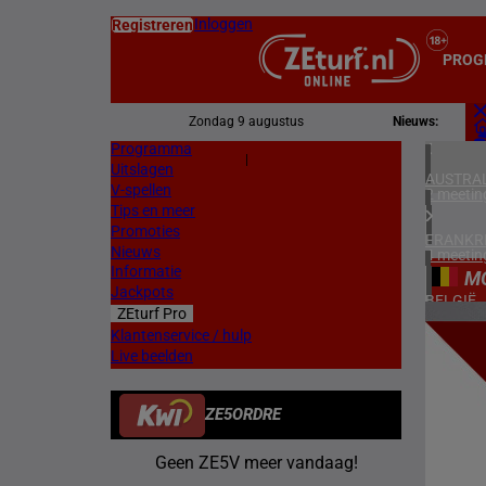
Inloggen
Registreren
PROG
Zondag 9 augustus
Nieuws:
Programma
Z
|
Uitslagen
L
AUSTRAL
V-spellen
2 meetin
Tips en meer
Promoties
FRANKR
Nieuws
4 meetin
Informatie
M
Jackpots
BELGIË
ZEturf Pro
1 meetin
4
Klantenservice / hulp
Live beelden
ZWEDEN
14/04/
2 meetin
ZE5ORDRE
NOORW
1 meetin
Geen ZE5V meer vandaag!
ZUID-AF