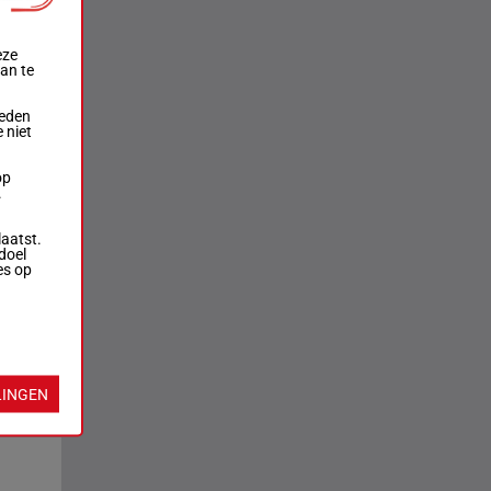
eze
aan te
ieden
 niet
op
.
laatst.
doel
es op
LINGEN