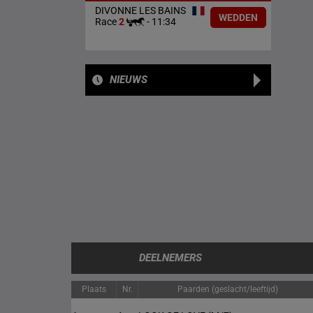
DIVONNE LES BAINS
WEDDEN
Race
2
-
11:34
NIEUWS
DEELNEMERS
Plaats
Nr.
Paarden (geslacht/leeftijd)