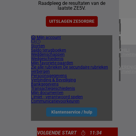
Raadpleeg de resultaten van de
1 meetin
laatste ZE5V.
VERENIG
4 meetin
UITSLAGEN ZE5ORDRE
IERLAN
Mijn account
1 meetin
Storten
Saldo terugboeken
CHILI
Weddenschappen
1 meetin
Wedgeschiedenis
Mijn favoriete paarden
Zie alle rubrieken
De secundaire rubrieken
VERENIG
verbergen
4 meetin
Persoonsgegevens
Verbinding & Beveiliging
Bankgegevens
Transactiegeschiedenis
Mijn documenten
Limiet - verantwoord spelen
Communicatievoorkeuren
Klantenservice / hulp
VOLGENDE START
11:34