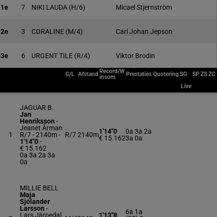
1e
7
NIKI LAUDA
(H/6)
Micael Stjernström
2e
3
CORALINE
(M/4)
Carl Johan Jepson
3e
6
URGENT TILE
(R/4)
Viktor Brodin
Record/W
G/L
Afstand
Prestaties
Quotering
SG
SP
ZS
ZC
insom
Live
JAGUAR B.
Jan
Henriksson
-
Jeanet Årman
1'14"0
0a 3a 2a
1
R/7 - 2140m
-
R/7
2140m
€ 15.162
3a 0a
1'14"0
-
€ 15.162
0a 3a 2a 3a
0a
MILLIE BELL
Maja
Sjölander
Larsson
-
6a 1a
Lars Järpedal
1'13"8