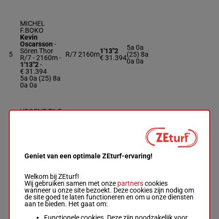
MICHEL
F.BOKO
Kevin
Oscarsson
-
5a 0a
Sören Thor
1'13"2
5
R/7
2160m
(25) 8a
R/7 - 2160m
-
€ 31.394
0a 0a
1'13"2
-
€ 31.394
5a 0a (25) 8a
0a 0a
URGENT TILE
Viktor Brodin
-
Viktor Brodin
0a 3a
R/4 - 2160m
-
1'13"0
6
R/4
2160m
(25) 3a
1'13"0
-
€ 32.014
5a 1a
€ 32.014
0a 3a (25) 3a
Geniet van een optimale ZEturf-ervaring!
5a 1a
Welkom bij ZEturf!
Wij gebruiken samen met onze
partners
cookies
NIKI LAUDA
wanneer u onze site bezoekt. Deze cookies zijn nodig om
Micael
de site goed te laten functioneren en om u onze diensten
Stjernström
-
aan te bieden. Het gaat om:
Micael
0a (25)
Stjernström
1'11"8
7
H/6
2160m
Da 2a Da
Functionele cookies. Deze zijn noodzakelijk voor