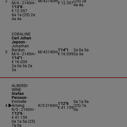
2
M/4
2140m
(25) 2a
M/4 - 2140m
-
€ 12.357
4a 4a
1'13"8
-
€ 12.357
6a 1a (25) 2a
4a 4a
CORALINE
Carl Johan
Jepson
-
Jonathan
Bardun
1'14"1
2a 0a 3a
3
M/4
2140m
M/4 - 2140m
-
€ 16.039
2a 3a
1'14"1
-
€ 16.039
2a 0a 3a 2a
3a
ALBERDI
WINE
Stefan
Persson
-
Emmelie
0a 1a 5a
1'12"6
4
Arneng
R/5
2160m
(25) 7a
€ 41.159
R/5 - 2160m
-
0a
1'12"6
-
€ 41.159
0a 1a 5a (25)
7a 0a