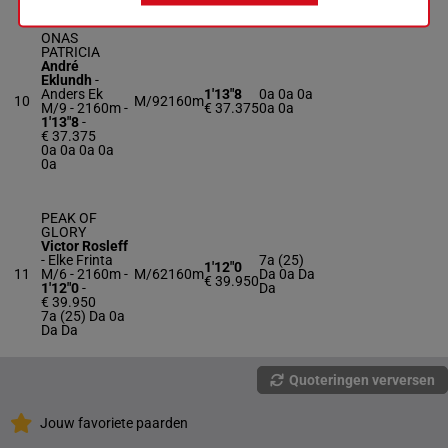
ONAS
PATRICIA
André
Eklundh
-
Anders Ek
1'13"8
0a 0a 0a
10
M/9
2160m
M/9 - 2160m
-
€ 37.375
0a 0a
1'13"8
-
€ 37.375
0a 0a 0a 0a
0a
PEAK OF
GLORY
Victor Rosleff
-
Elke Frinta
7a (25)
1'12"0
11
M/6 - 2160m
-
M/6
2160m
Da 0a Da
€ 39.950
1'12"0
-
Da
€ 39.950
7a (25) Da 0a
Da Da
Quoteringen verversen
Jouw favoriete paarden