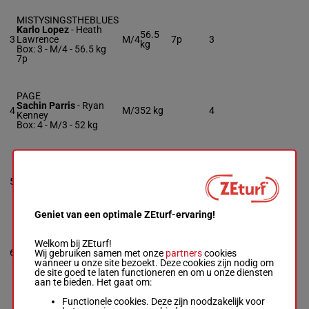
MISTYSINGSTHEBLUES
Karlo Lopez
-
Heath
56.5
3
Lawrence
M/4
7p
3
kg
Box: 3 -
M/4 -
56.5 kg
7p
PAGE
Sachin Parris
-
Ryan
4
M/3
52 kg
4
Kenney
Box: 4 -
M/3 -
52 kg
SWEET CINDI LULU
Patrick A. Valenzuela
-
56.5
5
Gordon Weaver
M/5
6p
5
kg
Box: 5 -
M/5 -
56.5 kg
6p
Geniet van een optimale ZEturf-ervaring!
MO SASSY
Welkom bij ZEturf!
Allyssa Morales
-
6
M/3
54 kg
6
Wij gebruiken samen met onze
partners
cookies
James L. Gilmour
wanneer u onze site bezoekt. Deze cookies zijn nodig om
Box: 6 -
M/3 -
54 kg
de site goed te laten functioneren en om u onze diensten
aan te bieden. Het gaat om:
Functionele cookies. Deze zijn noodzakelijk voor
MAJESTIC LACE