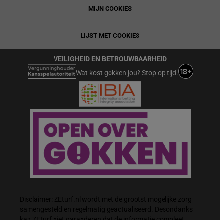
MIJN COOKIES
LIJST MET COOKIES
VEILIGHEID EN BETROUWBAARHEID
Wat kost gokken jou? Stop op tijd.
Disclaimer: ZEturf.nl wordt met de grootst mogelijke zorg
samengesteld en regelmatig geactualiseerd. Desondanks
kan ZEturf niet garanderen dat de informatie compleet,