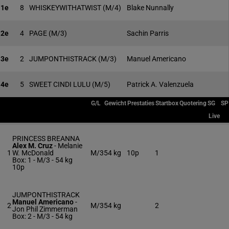
1e
8
WHISKEYWITHATWIST
(M/4)
Blake Nunnally
2e
4
PAGE
(M/3)
Sachin Parris
3e
2
JUMPONTHISTRACK
(M/3)
Manuel Americano
4e
5
SWEET CINDI LULU
(M/5)
Patrick A. Valenzuela
G/L
Gewicht
Prestaties
Startbox
Quotering
SG
SP
Live
PRINCESS BREANNA
Alex M. Cruz
-
Melanie
1
W. McDonald
M/3
54 kg
10p
1
Box: 1 -
M/3 -
54 kg
10p
JUMPONTHISTRACK
Manuel Americano
-
2
M/3
54 kg
2
Jon Phil Zimmerman
Box: 2 -
M/3 -
54 kg