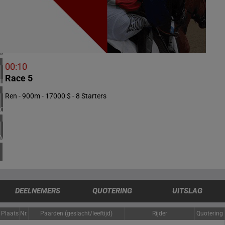
1 meeting(s)
ZUID-AFRIKA
1 meeting(s)
VERENIGD KONINKRIJK
4 meeting(s)
00:10
Race 5
IERLAND
1 meeting(s)
Ren - 900m - 17000 $ - 8 Starters
CHILI
1 meeting(s)
VERENIGDE STATEN
4 meeting(s)
DEELNEMERS
QUOTERING
UITSLAG
Plaats
Nr.
Paarden (geslacht/leeftijd)
Rijder
Quotering