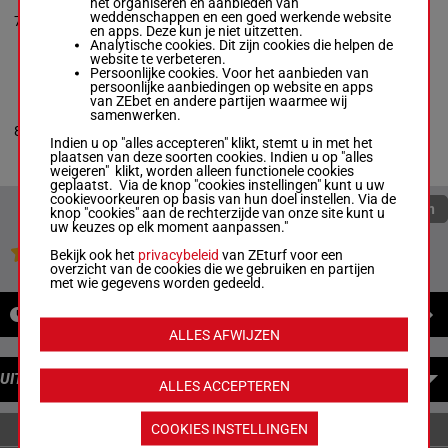
het organiseren en aanbieden van
Kody Kellenberger
-
5p 5p
weddenschappen en een goed werkende website
7
Shannon Simpson
M/3
54 kg
(25) 6p
7
en apps. Deze kun je niet uitzetten.
Box: 7 -
M/3 -
54 kg
9p 9p
Analytische cookies. Dit zijn cookies die helpen de
5p 5p (25) 6p 9p 9p
website te verbeteren.
Persoonlijke cookies. Voor het aanbieden van
persoonlijke aanbiedingen op website en apps
van ZEbet en andere partijen waarmee wij
WHISKEYWITHATWIST
samenwerken.
Blake Nunnally
-
56.5
8
Jennifer Nunnally
M/4
2p 3p 5p
8
kg
Indien u op "alles accepteren" klikt, stemt u in met het
Box: 8 -
M/4 -
56.5 kg
plaatsen van deze soorten cookies. Indien u op "alles
2p 3p 5p
weigeren" klikt, worden alleen functionele cookies
geplaatst. Via de knop "cookies instellingen" kunt u uw
cookievoorkeuren op basis van hun doel instellen. Via de
Quoteringen verversen
knop "cookies" aan de rechterzijde van onze site kunt u
uw keuzes op elk moment aanpassen."
Jouw favoriete paarden
Bekijk ook het
privacybeleid
van ZEturf voor een
overzicht van de cookies die we gebruiken en partijen
met wie gegevens worden gedeeld.
NIEUWS
ALLES AFWIJZEN
UITBETALINGEN
ALLES ACCEPTEREN
COOKIES INSTELLINGEN
ENKELVOUDIGE WEDDENSCHAPPEN