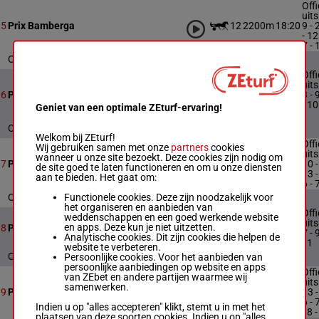
Offi
uits
12
2200m
18:20
9 - 
5
Prix Bamberga
- 12 
7 - 
Officiële uitslag : 9 - 2 - 4 - 12 - 3 - 7 - 10
Offi
uits
12
2200m
18:56
3 - 
6
Prix Chloé
- 10 
Geniet van een optimale ZEturf-ervaring!
1
Officiële uitslag : 3 - 9 - 8 - 10 - 4 - 1
Welkom bij ZEturf!
Offi
Wij gebruiken samen met onze
partners
cookies
uits
wanneer u onze site bezoekt. Deze cookies zijn nodig om
14
2200m
19:29
10 -
7
Prix de Fenain
de site goed te laten functioneren en om u onze diensten
13 -
aan te bieden. Het gaat om:
6 - 
Functionele cookies. Deze zijn noodzakelijk voor
Officiële uitslag : 10 - 8 - 13 - 4 - 6 - 7 - 9
het organiseren en aanbieden van
Offi
weddenschappen en een goed werkende website
uits
en apps. Deze kun je niet uitzetten.
9
2200m
20:05
8
Prix Euphrosyne
7 - 
Analytische cookies. Dit zijn cookies die helpen de
- 1
website te verbeteren.
Officiële uitslag : 7 - 9 - 5 - 1
Persoonlijke cookies. Voor het aanbieden van
persoonlijke aanbiedingen op website en apps
Offi
van ZEbet en andere partijen waarmee wij
uits
samenwerken.
14
2850m
20:37
13 -
9
Prix Emma
6 - 
Indien u op "alles accepteren" klikt, stemt u in met het
- 8 -
plaatsen van deze soorten cookies. Indien u op "alles