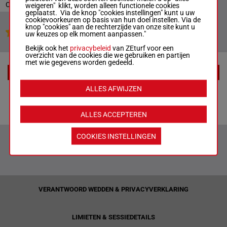
Officiële uitslag : 13 - 5 - 6 - 7 - 2 - 8 - 9
weigeren" klikt, worden alleen functionele cookies
geplaatst. Via de knop "cookies instellingen" kunt u uw
cookievoorkeuren op basis van hun doel instellen. Via de
knop "cookies" aan de rechterzijde van onze site kunt u
Jouw favoriete paarden
uw keuzes op elk moment aanpassen."
Bekijk ook het
privacybeleid
van ZEturf voor een
overzicht van de cookies die we gebruiken en partijen
met wie gegevens worden gedeeld.
EXTRA
ALLES AFWIJZEN
Tips
ALLES ACCEPTEREN
COOKIES INSTELLINGEN
VERANTWOORD WEDDEN & PRIVACYVERKLARING
LIMIETEN & SESSIEDETAILS