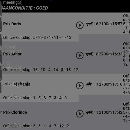
1 meeting(s)
BAANCONDITIE : GOED
ZUID-AFRIKA
Offi
1 meeting(s)
uits
16
2100m
15:57
5 - 
1
Prix Doris
- 1 -
VERENIGD KONINKRIJK
4 - 
4 meeting(s)
Officiële uitslag : 5 - 2 - 3 - 1 - 11 - 4 - 13
Offi
IERLAND
uits
1 meeting(s)
13 -
18
2700m
16:33
2
Prix Athor
4 - 
8 - 
CHILI
12
1 meeting(s)
Officiële uitslag : 13 - 10 - 4 - 14 - 8 - 18 - 12
Offi
VERENIGDE STATEN
uits
4 meeting(s)
11
2700m
17:10
1 - 
3
Prix Stéphania
- 7 -
4 - 
Officiële uitslag : 1 - 5 - 8 - 7 - 3 - 4 - 9
Offi
uits
11
2100m
17:42
5 - 
4
Prix Clorinde
- 4 -
12 -
Officiële uitslag : 5 - 6 - 1 - 4 - 7 - 12 - 2