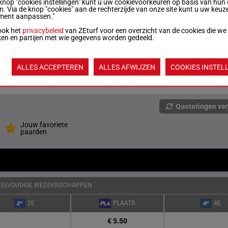
knop "cookies instellingen" kunt u uw cookievoorkeuren op basis van hun 
7p 4p 3p (25) 4p 11p 4p 9p 6p 10p 5p 11p
kg
10
en. Via de knop "cookies" aan de rechterzijde van onze site kunt u uw keuz
1p
ment aanpassen."
ook het
privacybeleid
van ZEturf voor een overzicht van de cookies die we
ken en partijen met wie gegevens worden gedeeld.
4p 7p 6p (25) 8p 1p 10p 4p 8p 3p 4p (24)
kg
9
8p 5p
ALLES ACCEPTEREN
ALLES AFWIJZEN
COOKIES INSTEL
kg
7p 2p 5p (25) 4p 7p 2p 3p 6p 5p 5p 3p 9p
1
Quoteringen ve
Jouw favoriete
paarden
KELVOUDIGE WEDDENSCHAPPEN
2E
PLAATS
4E
€ 5.50