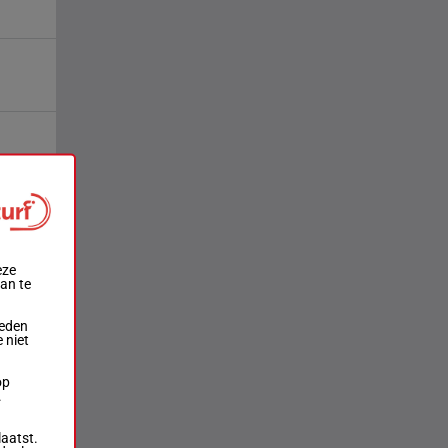
eze
aan te
ieden
 niet
op
.
laatst.