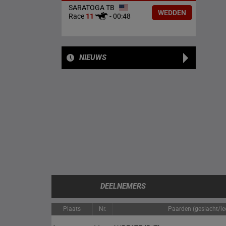
SARATOGA TB
WEDDEN
Race
11
-
00:48
NIEUWS
DEELNEMERS
Plaats
Nr.
Paarden (geslacht/lee