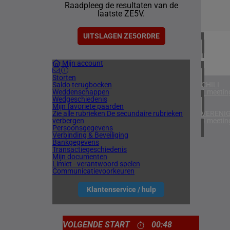
Raadpleeg de resultaten van de
1 meetin
laatste ZE5V.
VERENIG
4 meetin
UITSLAGEN ZE5ORDRE
IERLAN
Mijn account
1 meetin
Storten
Saldo terugboeken
CHILI
Weddenschappen
1 meetin
Wedgeschiedenis
Mijn favoriete paarden
Zie alle rubrieken
De secundaire rubrieken
VERENIG
verbergen
4 meetin
Persoonsgegevens
Verbinding & Beveiliging
Bankgegevens
Transactiegeschiedenis
Mijn documenten
Limiet - verantwoord spelen
Communicatievoorkeuren
Klantenservice / hulp
VOLGENDE START
00:48