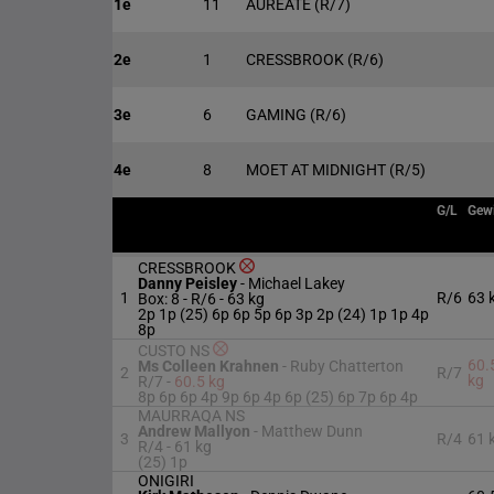
1e
11
AUREATE
(R/7)
2e
1
CRESSBROOK
(R/6)
3e
6
GAMING
(R/6)
4e
8
MOET AT MIDNIGHT
(R/5)
G/L
Gew
CRESSBROOK
Danny Peisley
-
Michael Lakey
1
R/6
63 
Box: 8 -
R/6 -
63 kg
2p 1p (25) 6p 6p 5p 6p 3p 2p (24) 1p 1p 4p
8p
CUSTO NS
60.
Ms Colleen Krahnen
-
Ruby Chatterton
2
R/7
kg
R/7 -
60.5 kg
8p 6p 6p 4p 9p 6p 4p 6p (25) 6p 7p 6p 4p
MAURRAQA NS
Andrew Mallyon
-
Matthew Dunn
3
R/4
61 
R/4 -
61 kg
(25) 1p
ONIGIRI