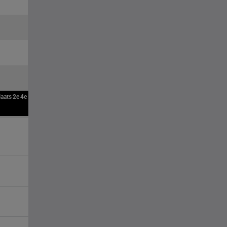
laats
2e
4e