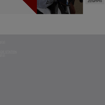
ZEturfPro
g(s)
D KONINKRIJK
g(s)
D
g(s)
g(s)
DE STATEN
g(s)