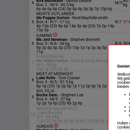
Kirk Matheson
-
Dennis Dwane
60.
4
M/5
Box: 2 -
M/5 -
60.5 kg
kg
6p 4p 6p 8p (24) 3p 4p 4p 3p 3p 7p 10p 6p
MONTE OUTLANDER
Ms Poppie Gorton
-
Noel Mayfield-smith
5
Box: 4 -
R/7 -
57 kg
R/7
57 
4p 10p (25) 9p 6p 14p 3p 4p (24) 7p 2p 14p
10p 3p
GAMING
Ms Jett Newman
-
Stephen Bennett
6
R/6
59 
Box: 5 -
R/6 -
59 kg
9p 2p 4p 5p 3p (25) 10p 1p 1p 3p 3p 5p
11p
FARNESINA NS
Ms Tahlia Fenlon
-
Chris & Corey Munce
7
M/5
58 
M/5 -
58 kg
Geniet
10p 1p (25) 8p 5p
MOET AT MIDNIGHT
Welkom 
Luke Rolls
-
Tom Cowan
57.
Wij ge
8
R/5
Box: 3 -
R/5 -
57.5 kg
kg
cookies
8p 1p (25) 7p 2p 5p 1p 11p 2p 3p 7p 2p 4p
bieden
SOL FILIA
Boche Dam.
-
Stephen Lee
9
M/5
57 
Box: 6 -
M/5 -
57 kg
1p 2p 7p 6p (25) 9p 2p 6p
BRAZEN SAILOR NS
56.
-
Liam Birchley
10
R/4
kg
R/4 -
56.5 kg
11p (25) 6p 9p 8p 9p 9p 6p (24) 5p 3p 1p
Indien 
AUREATE
cookies