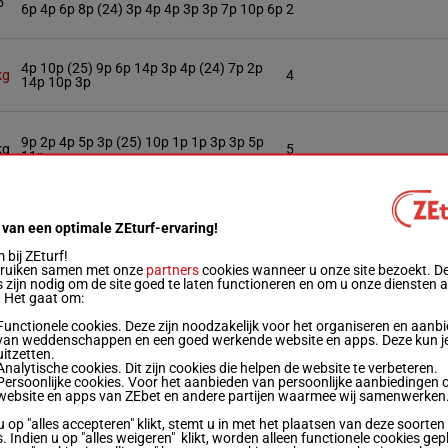
5
6p 4p 6p 8p (24) 3p 4p 4p 3p 3p 7p 10p 6p
2
4p 10p (25) 9p 6p 14p 3p 4p (24) 7p 2p
kg
4
14p 10p 3p
9p 2p 4p 5p 3p (25) 10p 1p 1p 3p 3p 5p
kg
5
11p
kg
10p 1p (25) 8p 5p
 van een optimale ZEturf-ervaring!
bij ZEturf!
5
bruiken samen met onze
partners
cookies wanneer u onze site bezoekt. D
8p 1p (25) 7p 2p 5p 1p 11p 2p 3p 7p 2p 4p
3
 zijn nodig om de site goed te laten functioneren en om u onze diensten 
. Het gaat om:
Functionele cookies. Deze zijn noodzakelijk voor het organiseren en aanb
kg
1p 2p 7p 6p (25) 9p 2p 6p
6
van weddenschappen en een goed werkende website en apps. Deze kun je
uitzetten.
Analytische cookies. Dit zijn cookies die helpen de website te verbeteren.
Persoonlijke cookies. Voor het aanbieden van persoonlijke aanbiedingen 
5
11p (25) 6p 9p 8p 9p 9p 6p (24) 5p 3p 1p
website en apps van ZEbet en andere partijen waarmee wij samenwerken
u op "alles accepteren" klikt, stemt u in met het plaatsen van deze soorten
. Indien u op "alles weigeren" klikt, worden alleen functionele cookies gep