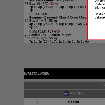
Ms Grace Palmer
-
Gary Nielsen
Via de 
11
R/7
53 
Box: 10 -
R/7 -
53 kg
instell
7p 4p 3p (25) 4p 11p 4p 9p 6p 10p 5p 11p
elk mo
1p
Bekijk 
BRUTAL SUE
gebrui
Benjamin Osmond
-
Chris & Corey Munce
12
Box: 9 -
M/5 -
55 kg
M/5
55 
4p 7p 6p (25) 8p 1p 10p 4p 8p 3p 4p (24)
8p 5p
OURLEGSELEVEN
Bayliss Jak.
-
Sharon Pepper
13
M/6
55 
Box: 1 -
M/6 -
55 kg
7p 2p 5p (25) 4p 7p 2p 3p 6p 5p 5p 3p 9p
UITBETALINGEN
EN
WINNEND
11
€ 15.00