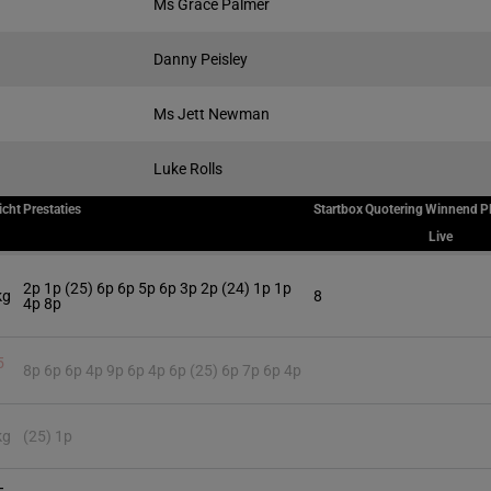
Ms Grace Palmer
Danny Peisley
Ms Jett Newman
Luke Rolls
icht
Prestaties
Startbox
Quotering
Winnend
P
Live
2p 1p (25) 6p 6p 5p 6p 3p 2p (24) 1p 1p
kg
8
4p 8p
5
8p 6p 6p 4p 9p 6p 4p 6p (25) 6p 7p 6p 4p
kg
(25) 1p