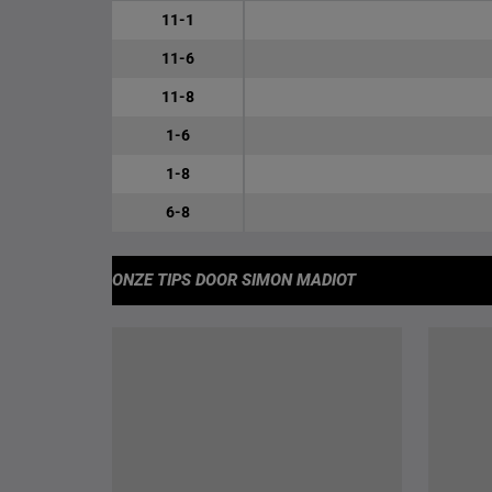
11-1
11-6
11-8
1-6
1-8
6-8
ONZE TIPS
DOOR SIMON MADIOT