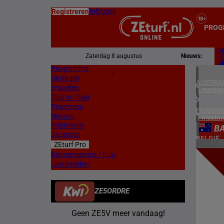
Inloggen
Registreren
PROG
Zaterdag 8 augustus
Nieuws:
Programma
Z
|
Uitslagen
L
AUSTRAL
V-spellen
2 meetin
Tips en meer
Promoties
FRANKR
Nieuws
4 meetin
Informatie
BA
Jackpots
BELGIË
ZEturf Pro
1 meetin
6
Klantenservice / hulp
Live beelden
ZWEDEN
14/04/
2 meetin
ZE5ORDRE
NOORW
1 meetin
Geen ZE5V meer vandaag!
ZUID-AF