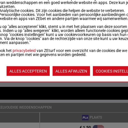
van weddenschappen en een goed werkende website en apps. Deze kun je
uitzetten.
Analytische cookies. Dit zijn cookies die helpen de website te verbeteren.
56 kg
3p 1p (25) 4p 1p 4p
5
Persoonlijke cookies. Voor het aanbieden van persoonlijke aanbiedingen 
website en apps van ZEbet en andere partijen waarmee wij samenwerken
u op "alles accepteren" klikt, stemt u in met het plaatsen van deze soorten
. Indien u op "alles weigeren" klikt, worden alleen functionele cookies gep
56 kg
6p 4p 3p 1p (25) 7p
6
knop "cookies instellingen" kunt u uw cookievoorkeuren op basis van hun 
en. Via de knop "cookies" aan de rechterzijde van onze site kunt u uw keuz
ment aanpassen."
56 kg
7p 6p 6p 7p 7p
7
ook het
privacybeleid
van ZEturf voor een overzicht van de cookies die we
ken en partijen met wie gegevens worden gedeeld.
Quoteringen ve
ALLES ACCEPTEREN
ALLES AFWIJZEN
COOKIES INSTEL
Jouw favoriete
paarden
KELVOUDIGE WEDDENSCHAPPEN
PLAATS
€ 1.50