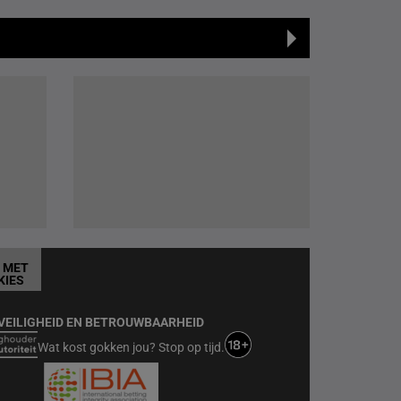
T MET
KIES
VEILIGHEID EN BETROUWBAARHEID
Wat kost gokken jou? Stop op tijd.