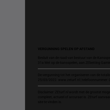
VERGUNNING SPELEN OP AFSTAND
Besluit van de raad van bestuur van de Kansspel
31a Wet op de kansspelen, aan ZEbetting Gami
De vergunning tot het organiseren van de total
25/03/2022. www.zeturf.nl | telefoonnummer: 
Disclaimer: ZEturf.nl wordt met de grootst mog
compleet, actueel of accuraat is. ZEturf aanvaa
site te vinden is.