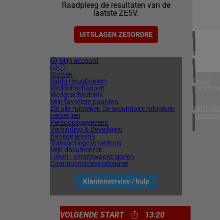
Raadpleeg de resultaten van de
1 meetin
laatste ZE5V.
VERENIG
4 meetin
UITSLAGEN ZE5ORDRE
IERLAN
Mijn account
1 meetin
Storten
Saldo terugboeken
CHILI
Weddenschappen
1 meetin
Wedgeschiedenis
Mijn favoriete paarden
Zie alle rubrieken
De secundaire rubrieken
VERENIG
verbergen
4 meetin
Persoonsgegevens
Verbinding & Beveiliging
Bankgegevens
Transactiegeschiedenis
Mijn documenten
Limiet - verantwoord spelen
Communicatievoorkeuren
Klantenservice / hulp
VOLGENDE START
13:20