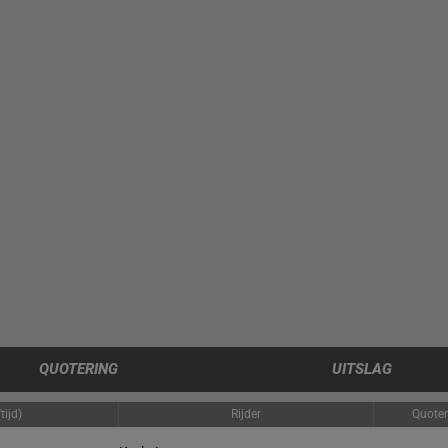
QUOTERING
UITSLAG
tijd)
Rijder
Quoter