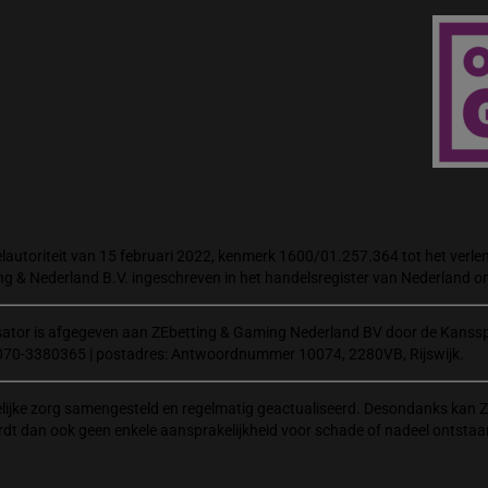
autoriteit van 15 februari 2022, kenmerk 1600/01.257.364 tot het verlene
ng & Nederland B.V. ingeschreven in het handelsregister van Nederland
isator is afgegeven aan ZEbetting & Gaming Nederland BV door de Kanssp
070-3380365 | postadres: Antwoordnummer 10074, 2280VB, Rijswijk.
elijke zorg samengesteld en regelmatig geactualiseerd. Desondanks kan Z
rdt dan ook geen enkele aansprakelijkheid voor schade of nadeel ontstaa