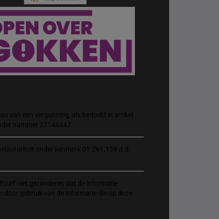
n van een vergunning, als bedoeld in artikel
 onder nummer 27144447.
elautoriteit onder kenmerk 01.261.159 d.d.
Eturf niet garanderen dat de informatie
n door gebruik van de informatie die op deze