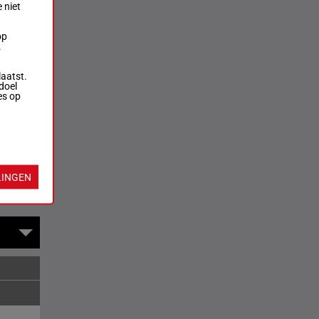
 niet
op
.
laatst.
doel
es op
rversen
LINGEN