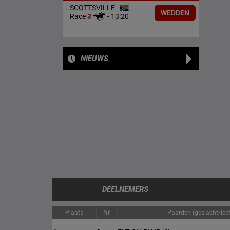
SCOTTSVILLE
WEDDEN
Race
3
-
13:20
NIEUWS
DEELNEMERS
Plaats
Nr.
Paarden (geslacht/leef