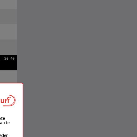
s
2e
4e
eze
aan te
ieden