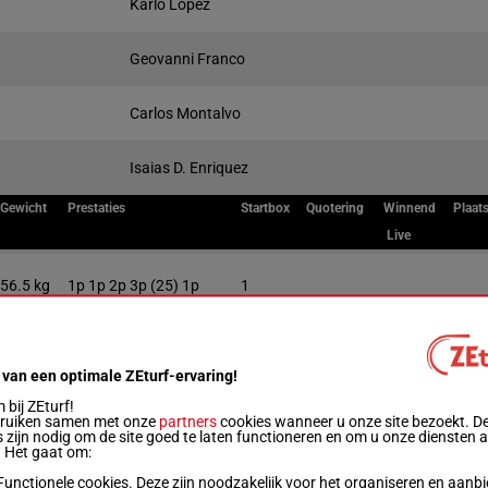
Karlo Lopez
Geovanni Franco
Carlos Montalvo
Isaias D. Enriquez
Gewicht
Prestaties
Startbox
Quotering
Winnend
Plaat
Live
56.5 kg
1p 1p 2p 3p (25) 1p
1
56 kg
6p 5p 3p 3p 2p
2
 van een optimale ZEturf-ervaring!
bij ZEturf!
56 kg
4p 6p (25) 4p 5p 8p
3
bruiken samen met onze
partners
cookies wanneer u onze site bezoekt. D
 zijn nodig om de site goed te laten functioneren en om u onze diensten 
. Het gaat om:
56 kg
1p (25) 7p 7p 8p 2p
4
Functionele cookies. Deze zijn noodzakelijk voor het organiseren en aanb