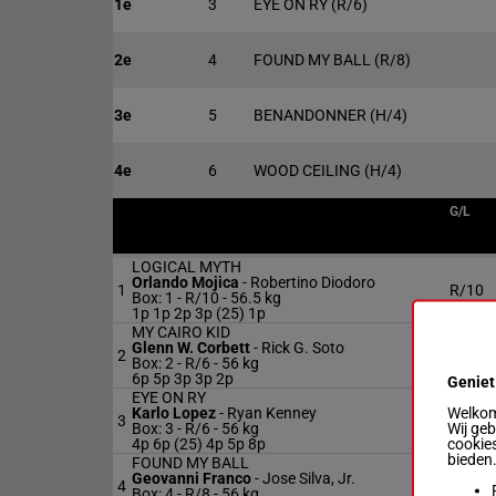
1e
3
EYE ON RY
(R/6)
2e
4
FOUND MY BALL
(R/8)
3e
5
BENANDONNER
(H/4)
4e
6
WOOD CEILING
(H/4)
G/L
LOGICAL MYTH
Orlando Mojica
-
Robertino Diodoro
1
R/10
Box: 1 -
R/10 -
56.5 kg
1p 1p 2p 3p (25) 1p
MY CAIRO KID
Glenn W. Corbett
-
Rick G. Soto
2
R/6
Box: 2 -
R/6 -
56 kg
6p 5p 3p 3p 2p
Geniet
EYE ON RY
Welkom 
Karlo Lopez
-
Ryan Kenney
3
R/6
Wij ge
Box: 3 -
R/6 -
56 kg
cookies
4p 6p (25) 4p 5p 8p
bieden
FOUND MY BALL
Geovanni Franco
-
Jose Silva, Jr.
4
R/8
Box: 4 -
R/8 -
56 kg