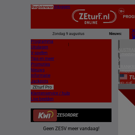
Inloggen
Registreren
PROG
Zondag 9 augustus
Nieuws:
Programma
Z
|
Uitslagen
L
AUSTRAL
V-spellen
2 meetin
Tips en meer
Promoties
FRANKR
Nieuws
4 meetin
Informatie
TU
Jackpots
BELGIË
ZEturf Pro
1 meetin
7
Klantenservice / hulp
Live beelden
ZWEDEN
14/04/
2 meetin
ZE5ORDRE
NOORW
1 meetin
Geen ZE5V meer vandaag!
ZUID-AF