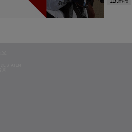
ZEturfPro
g(s)
D KONINKRIJK
g(s)
D
g(s)
g(s)
DE STATEN
g(s)