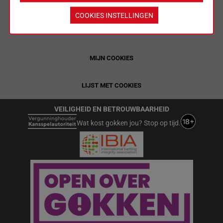
ALGEMENE VOORWAARDEN
COOKIES INSTELLINGEN
WEDREGELS & TOTALISATORREGLEMENT
MIJN COOKIES
LIJST MET COOKIES
VEILIGHEID EN BETROUWBAARHEID
Wat kost gokken jou? Stop op tijd.