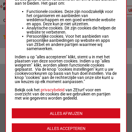
uitslag:
aan te bieden. Het gaat om:
Prix Cookers Bulk Oil System
8
1200m
11:45
2 - 5 - 4
6
BM64 Handicap
U
- 7 - 6 -
Functionele cookies. Deze zijn noodzakelijk voor
1 - 9
het organiseren en aanbieden van
weddenschappen en een goed werkende website
Officiële uitslag : 2 - 5 - 4 - 7 - 6 - 1 - 9
en apps. Deze kun je niet uitzetten.
Analytische cookies. Dit zijn cookies die helpen de
website te verbeteren.
Persoonlijke cookies. Voor het aanbieden van
Jouw favoriete paarden
persoonlijke aanbiedingen op website en apps
van ZEbet en andere partijen waarmee wij
samenwerken.
Indien u op "alles accepteren" klikt, stemt u in met het
plaatsen van deze soorten cookies. Indien u op "alles
weigeren" klikt, worden alleen functionele cookies
geplaatst. Via de knop "cookies instellingen" kunt u uw
cookievoorkeuren op basis van hun doel instellen. Via de
knop "cookies" aan de rechterzijde van onze site kunt u
uw keuzes op elk moment aanpassen."
Bekijk ook het
privacybeleid
van ZEturf voor een
overzicht van de cookies die we gebruiken en partijen
met wie gegevens worden gedeeld.
VERANTWOORD WEDDEN & PRIVACYVERKLARING
ALLES AFWIJZEN
LIMIETEN & SESSIEDETAILS
ALLES ACCEPTEREN