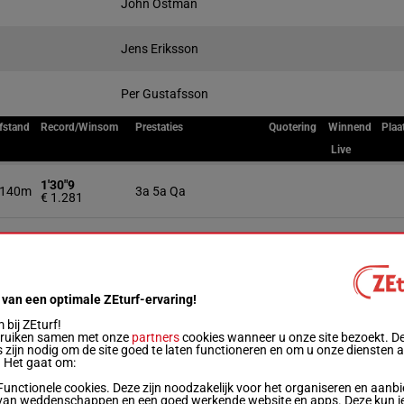
John Östman
Jens Eriksson
Per Gustafsson
fstand
Record/Winsom
Prestaties
Quotering
Winnend
Plaa
Live
1'30"9
140m
3a 5a Qa
€ 1.281
1'29"9
140m
7a 1a (24) Qa Qa
€ 2.561
1'31"0
140m
Da Qa
 van een optimale ZEturf-ervaring!
€ 137
bij ZEturf!
bruiken samen met onze
partners
cookies wanneer u onze site bezoekt. D
1'35"8
 zijn nodig om de site goed te laten functioneren en om u onze diensten 
160m
6a 4a (24) 2a Da 7a
€ 1.875
. Het gaat om:
Functionele cookies. Deze zijn noodzakelijk voor het organiseren en aanb
1'34"6
van weddenschappen en een goed werkende website en apps. Deze kun je