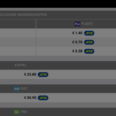
KELVOUDIGE WEDDENSCHAPPEN
PLAATS
€ 1.40
€ 3.76
€ 3.28
KOPPEL
€ 23.80
DUO
€ 30.95
TRIO