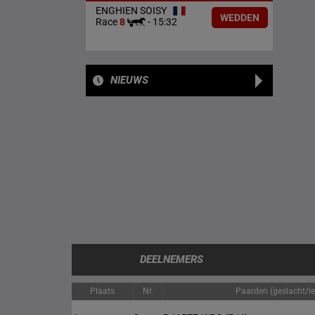
ENGHIEN SOISY
WEDDEN
Race
8
-
15:32
NIEUWS
DEELNEMERS
Plaats
Nr.
Paarden (geslacht/lee