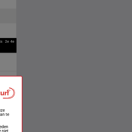
ts
2e
4e
eze
aan te
ieden
 niet