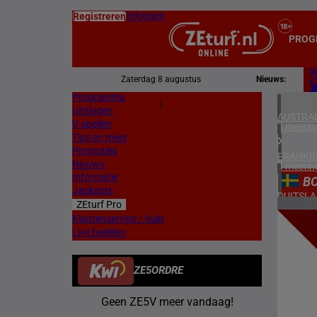
Inloggen
Registreren
PROG
Zaterdag 8 augustus
Nieuws:
Programma
Z
|
Uitslagen
L
AUSTRAL
V-spellen
4 meetin
Tips en meer
Promoties
FRANKR
Nieuws
4 meetin
Informatie
B
Jackpots
DUITSL
ZEturf Pro
1 meetin
2
Klantenservice / hulp
Live beelden
ZWEDEN
23/05/
2 meetin
ZE5ORDRE
DENEMA
1 meetin
Geen ZE5V meer vandaag!
NOORW