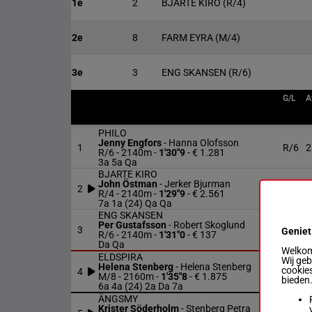
1e
2
BJARTE KIRO
(R/4)
2e
8
FARM EYRA
(M/4)
3e
3
ENG SKANSEN
(R/6)
G/L
A
PHILO
Jenny Engfors
-
Hanna Olofsson
1
R/6
2
R/6 - 2140m
-
1'30"9
- € 1.281
3a 5a Qa
BJARTE KIRO
John Östman
-
Jerker Bjurman
2
R/4
2
R/4 - 2140m
-
1'29"9
- € 2.561
7a 1a (24) Qa Qa
ENG SKANSEN
Per Gustafsson
-
Robert Skoglund
3
R/6
2
Geniet
R/6 - 2140m
-
1'31"0
- € 137
Da Qa
Welkom 
ELDSPIRA
Wij ge
Helena Stenberg
-
Helena Stenberg
cookies
4
M/8
2
M/8 - 2160m
-
1'35"8
- € 1.875
bieden
6a 4a (24) 2a Da 7a
ÄNGSMY
Krister Söderholm
-
Stenberg Petra