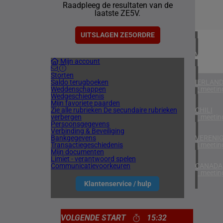
Raadpleeg de resultaten van de
1 meetin
laatste ZE5V.
ZUID-AF
1 meetin
UITSLAGEN ZE5ORDRE
VERENIG
Mijn account
5 meetin
Storten
Saldo terugboeken
IERLAN
Weddenschappen
2 meetin
Wedgeschiedenis
Mijn favoriete paarden
Zie alle rubrieken
De secundaire rubrieken
CHILI
verbergen
1 meetin
Persoonsgegevens
Verbinding & Beveiliging
Bankgegevens
VERENIG
Transactiegeschiedenis
4 meetin
Mijn documenten
Limiet - verantwoord spelen
Communicatievoorkeuren
CANADA
1 meetin
Klantenservice / hulp
VOLGENDE START
15:32