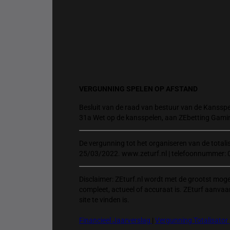
VERGUNNING SPELEN OP AFSTAND
Besluit van de raad van bestuur van de Kansspel
31a Wet op de kansspelen, aan ZEbetting Gami
De vergunning tot het organiseren van de total
25/03/2022. www.zeturf.nl | telefoonnummer: 
Disclaimer: ZEturf.nl wordt met de grootst mog
compleet, actueel of accuraat is. ZEturf aanvaa
site te vinden is.
Financieel Jaarverslag
|
Vergunning Totalisator