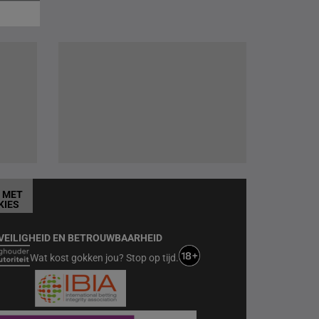
T MET
KIES
VEILIGHEID EN BETROUWBAARHEID
Wat kost gokken jou? Stop op tijd.