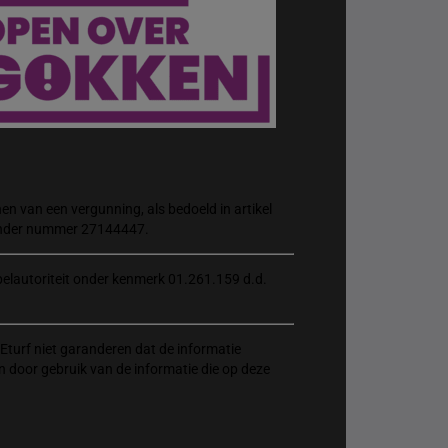
n van een vergunning, als bedoeld in artikel
 onder nummer 27144447.
elautoriteit onder kenmerk 01.261.159 d.d.
Eturf niet garanderen dat de informatie
n door gebruik van de informatie die op deze