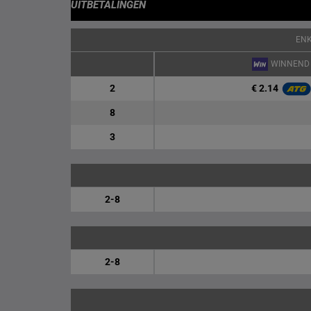
UITBETALINGEN
EN
WINNEND
€ 2.14
2
8
3
2-8
2-8