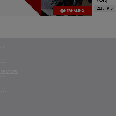
Overig
g(s)
ZEturfPro
HERHALING
RIKA
g(s)
D KONINKRIJK
g(s)
D
g(s)
g(s)
DE STATEN
g(s)
g(s)