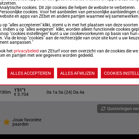
180m
4a (24) 7a 0a 2a 6a
€ 3.778
uitzetten.
Analytische cookies. Dit zijn cookies die helpen de website te verbeteren.
Persoonlijke cookies. Voor het aanbieden van persoonlijke aanbiedingen 
website en apps van ZEbet en andere partijen waarmee wij samenwerken
1'35"0
180m
6a 2a 4a 7a 2a
€ 3.878
u op "alles accepteren" klikt, stemt u in met het plaatsen van deze soorten
. Indien u op "alles weigeren" klikt, worden alleen functionele cookies gep
knop "cookies instellingen" kunt u uw cookievoorkeuren op basis van hun 
1'36"1
180m
5a 4a 5a 2a (24) 7a
en. Via de knop "cookies" aan de rechterzijde van onze site kunt u uw keuz
€ 2.790
ment aanpassen."
ook het
privacybeleid
van ZEturf voor een overzicht van de cookies die we
1'32"7
ken en partijen met wie gegevens worden gedeeld.
180m
4a 8a 4a (24) Da 5a
€ 4.336
1'32"7
ALLES ACCEPTEREN
ALLES AFWIJZEN
COOKIES INSTEL
180m
6a 6a 4a 0a 0a
€ 3.650
1'31"1
180m
0a 1a 3a (24) Da 4a
€ 3.704
Quoteringen ve
Jouw favoriete
paarden