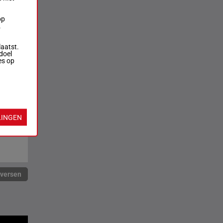
op
.
laatst.
doel
es op
LINGEN
rversen