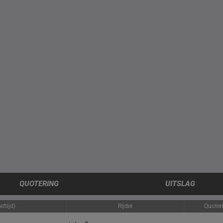
QUOTERING
UITSLAG
ftijd)
Rijder
Quoter