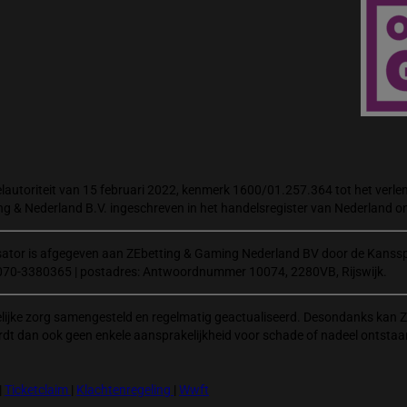
autoriteit van 15 februari 2022, kenmerk 1600/01.257.364 tot het verlene
ng & Nederland B.V. ingeschreven in het handelsregister van Nederland
isator is afgegeven aan ZEbetting & Gaming Nederland BV door de Kanssp
070-3380365 | postadres: Antwoordnummer 10074, 2280VB, Rijswijk.
elijke zorg samengesteld en regelmatig geactualiseerd. Desondanks kan Z
rdt dan ook geen enkele aansprakelijkheid voor schade of nadeel ontstaa
|
Ticketclaim
|
Klachtenregeling
|
Wwft