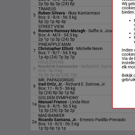
Wij ge
2p 5p 4p 3p (24) 6p
cookies
TIMAEUS
bieden
Ruben Silvera
-
Ilkay Kantarmaci
5
Box: 3 -
R/6 -
56.5 kg
6p 2p 1p 4p 4p
STREET VIEW
Romero Ramsay Maragh
-
Saffie A. Joseph, Jr.
6
Box: 4 -
M/5 -
54.5 kg
2p 1p 1p 3p (24) 5p
PINEAPPLE MAN
Christopher Elliott
-
Michelle Nevin
Indien 
7
Box: 7 -
R/7 -
54.5 kg
cookies
1p 4p (24) 7p 3p 7p
Via de 
HOULTON NS
instell
Kendrick Carmouche
-
Richard E. Dutrow, Jr.
elk mo
8
H/4 -
56.5 kg
1p 3p 5p 2p (24) 10p
Bekijk 
gebrui
MR. PAPAGIORGIO
Irad Ortiz, Jr.
-
Richard E. Dutrow, Jr.
9
Box: 11 -
R/5 -
56 kg
3p (24) 8p 5p 1p 9p
GOLDEN SYMPHONY
Manuel Franco
-
Linda Rice
1a
Box: 8 -
R/5 -
56.5 kg
1p 3p (24) 2p 5p 2p
MAD BANKER
Ricardo Santana, Jr.
-
Ernesto Padilla-Preciado
2a
Box: 10 -
R/5 -
56.5 kg
1p 5p 6p 1p 1p