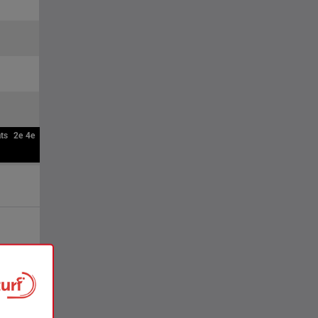
ts
2e
4e