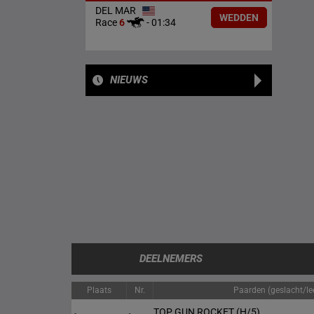
DEL MAR
WEDDEN
Race
6
-
01:34
NIEUWS
DEELNEMERS
Plaats
Nr.
Paarden (geslacht/lee
TOP GUN ROCKET
(H/5)