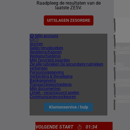
Raadpleeg de resultaten van de
1 meetin
laatste ZE5V.
ZUID-AF
1 meetin
UITSLAGEN ZE5ORDRE
VERENIG
Mijn account
5 meetin
Storten
Saldo terugboeken
IERLAN
Weddenschappen
2 meetin
Wedgeschiedenis
Mijn favoriete paarden
Zie alle rubrieken
De secundaire rubrieken
CHILI
verbergen
1 meetin
Persoonsgegevens
Verbinding & Beveiliging
Bankgegevens
VERENIG
Transactiegeschiedenis
4 meetin
Mijn documenten
Limiet - verantwoord spelen
Communicatievoorkeuren
CANADA
1 meetin
Klantenservice / hulp
VOLGENDE START
01:34