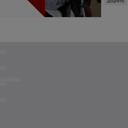
ZEturfPro
g(s)
RIKA
g(s)
D KONINKRIJK
g(s)
D
g(s)
g(s)
DE STATEN
g(s)
g(s)