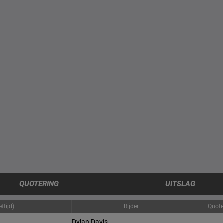
QUOTERING
UITSLAG
ftijd)
Rijder
Quote
Dylan Davis