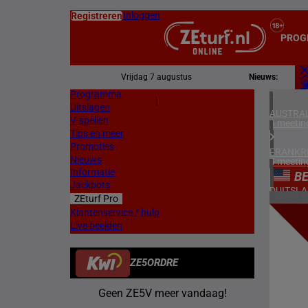
Inloggen
Registreren
PROG
Vrijdag 7 augustus
Nieuws:
Programma
Z
|
Uitslagen
L
AUSTRAL
V-spellen
4 meetin
Tips en meer
Promoties
FRANKR
Nieuws
4 meetin
Informatie
BE
Jackpots
DUITSL
ZEturf Pro
1 meetin
8
Klantenservice / hulp
Live beelden
ZWEDEN
23/05/
2 meetin
ZE5ORDRE
DENEMA
1 meetin
Geen ZE5V meer vandaag!
NOORW