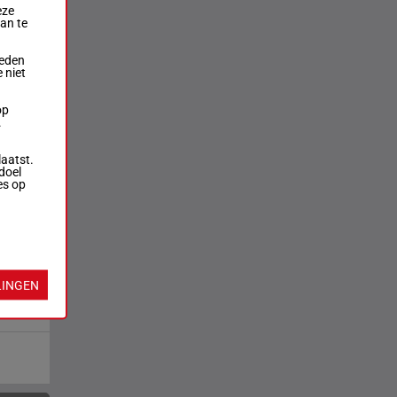
eze
aan te
ieden
 niet
op
.
laatst.
doel
es op
LINGEN