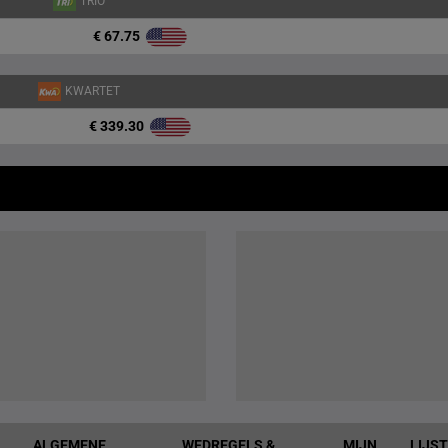
TRIO
€ 67.75
KWARTET
€ 339.30
ALGEMENE
WEDREGELS &
MIJN
LIJS