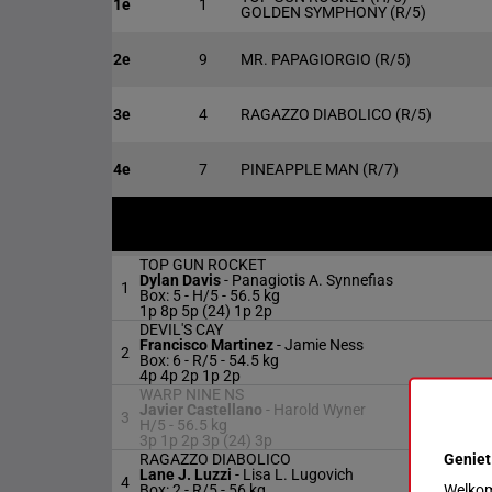
1e
1
GOLDEN SYMPHONY
(R/5)
2e
9
MR. PAPAGIORGIO
(R/5)
3e
4
RAGAZZO DIABOLICO
(R/5)
4e
7
PINEAPPLE MAN
(R/7)
TOP GUN ROCKET
Dylan Davis
-
Panagiotis A. Synnefias
1
Box: 5 -
H/5 -
56.5 kg
1p 8p 5p (24) 1p 2p
DEVIL'S CAY
Francisco Martinez
-
Jamie Ness
2
Box: 6 -
R/5 -
54.5 kg
4p 4p 2p 1p 2p
WARP NINE NS
Javier Castellano
-
Harold Wyner
3
H/5 -
56.5 kg
3p 1p 2p 3p (24) 3p
Geniet
RAGAZZO DIABOLICO
Lane J. Luzzi
-
Lisa L. Lugovich
4
Welkom 
Box: 2 -
R/5 -
56 kg