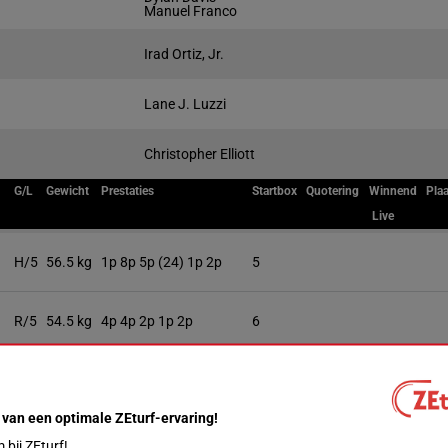
Manuel Franco
Irad Ortiz, Jr.
Lane J. Luzzi
Christopher Elliott
G/L
Gewicht
Prestaties
Startbox
Quotering
Winnend
Plaa
Live
H/5
56.5 kg
1p 8p 5p (24) 1p 2p
5
R/5
54.5 kg
4p 4p 2p 1p 2p
6
H/5
56.5 kg
3p 1p 2p 3p (24) 3p
 van een optimale ZEturf-ervaring!
R/5
56 kg
2p 5p 4p 3p (24) 6p
2
bij ZEturf!