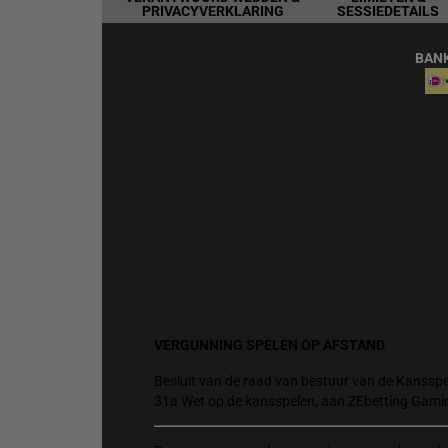
PRIVACYVERKLARING
SESSIEDETAILS
BAN
VERGUNNING SPELEN OP AFSTAND
Besluit van de raad van bestuur van de Kansspel
31a Wet op de kansspelen, aan ZEbetting Gami