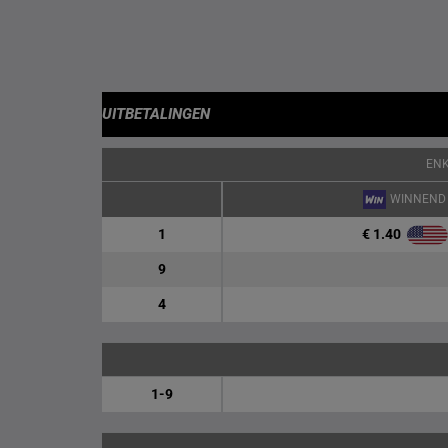
UITBETALINGEN
EN
WINNEND
€ 1.40
1
9
4
1-9