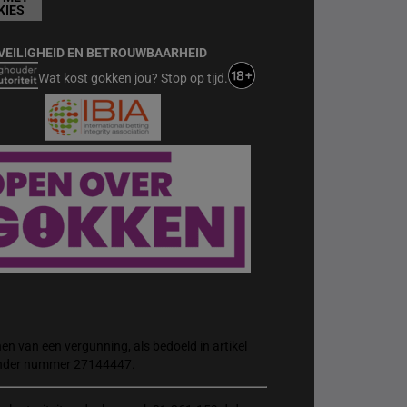
KIES
VEILIGHEID EN BETROUWBAARHEID
Wat kost gokken jou? Stop op tijd.
n van een vergunning, als bedoeld in artikel
 onder nummer 27144447.