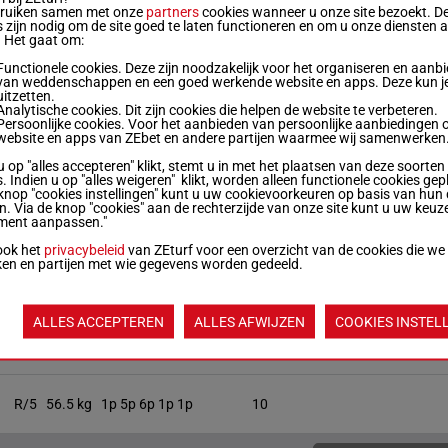
bruiken samen met onze
partners
cookies wanneer u onze site bezoekt. D
 zijn nodig om de site goed te laten functioneren en om u onze diensten 
. Het gaat om:
R/6
56.5 kg
6p 2p 1p 4p 4p
3
Functionele cookies. Deze zijn noodzakelijk voor het organiseren en aanb
van weddenschappen en een goed werkende website en apps. Deze kun je
uitzetten.
M/5
54.5 kg
2p 1p 1p 3p (24) 5p
4
Analytische cookies. Dit zijn cookies die helpen de website te verbeteren.
Persoonlijke cookies. Voor het aanbieden van persoonlijke aanbiedingen 
website en apps van ZEbet en andere partijen waarmee wij samenwerken
u op "alles accepteren" klikt, stemt u in met het plaatsen van deze soorten
R/7
54.5 kg
1p 4p (24) 7p 3p 7p
7
. Indien u op "alles weigeren" klikt, worden alleen functionele cookies gep
knop "cookies instellingen" kunt u uw cookievoorkeuren op basis van hun 
en. Via de knop "cookies" aan de rechterzijde van onze site kunt u uw keuz
ment aanpassen."
H/4
56.5 kg
1p 3p 5p 2p (24) 10p
ook het
privacybeleid
van ZEturf voor een overzicht van de cookies die we
ken en partijen met wie gegevens worden gedeeld.
R/5
56 kg
3p (24) 8p 5p 1p 9p
11
ALLES ACCEPTEREN
ALLES AFWIJZEN
COOKIES INSTEL
R/5
56.5 kg
1p 3p (24) 2p 5p 2p
8
R/5
56.5 kg
1p 5p 6p 1p 1p
10