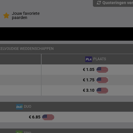
Quoteringen ve
Jouw favoriete
paarden
KELVOUDIGE WEDDENSCHAPPEN
PLAATS
€ 1.05
€ 1.75
€ 3.10
DUO
€ 6.85