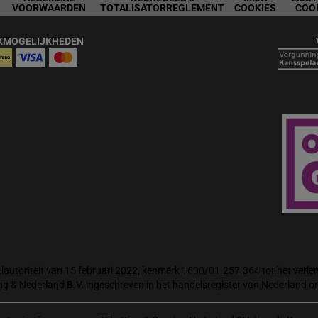
VOORWAARDEN
TOTALISATORREGLEMENT
COOKIES
COO
KMOGELIJKHEDEN
autoriteit van 15 februari 2022, kenmerk 1600/01.257.364 tot het verlene
ng & Nederland B.V. ingeschreven in het handelsregister van Nederland