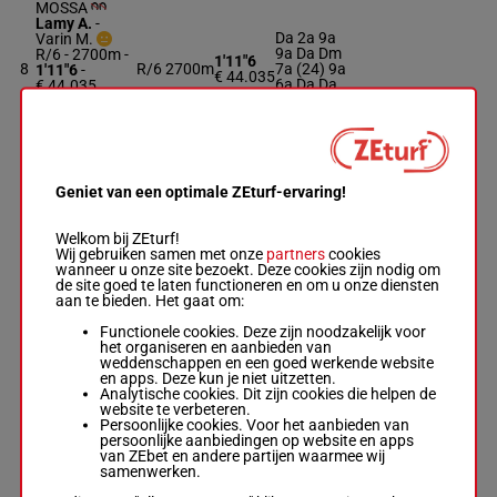
MOSSA
Lamy A.
-
Da 2a 9a
Varin M.
9a Da Dm
R/6 - 2700m
-
1'11"6
8
R/6
2700m
7a (24) 9a
1'11"6
-
€ 44.035
6a Da Da
€ 44.035
1a
Da 2a 9a 9a
Da Dm 7a
(24) 9a 6a Da
Da 1a
Geniet van een optimale ZEturf-ervaring!
KISS COOL
MIJACK
Welkom bij ZEturf!
Maillard A. G.
Wij gebruiken samen met onze
partners
cookies
-
Perdereau
2a 6a 2a
wanneer u onze site bezoekt. Deze cookies zijn nodig om
Q.
Da 1a (24)
de site goed te laten functioneren en om u onze diensten
1'11"6
R/6 - 2700m
-
9
R/6
2700m
5a 2a 9a
aan te bieden. Het gaat om:
€ 45.470
1'11"6
-
1a 2a (23)
€ 45.470
9a 5a
Functionele cookies. Deze zijn noodzakelijk voor
2a 6a 2a Da
het organiseren en aanbieden van
1a (24) 5a 2a
weddenschappen en een goed werkende website
9a 1a 2a (23)
en apps. Deze kun je niet uitzetten.
9a 5a
Analytische cookies. Dit zijn cookies die helpen de
website te verbeteren.
Persoonlijke cookies. Voor het aanbieden van
persoonlijke aanbiedingen op website en apps
KILLER
van ZEbet en andere partijen waarmee wij
ANGOT
samenwerken.
Lamy R.
-
Guillotte J.M.
1a 2a 2a