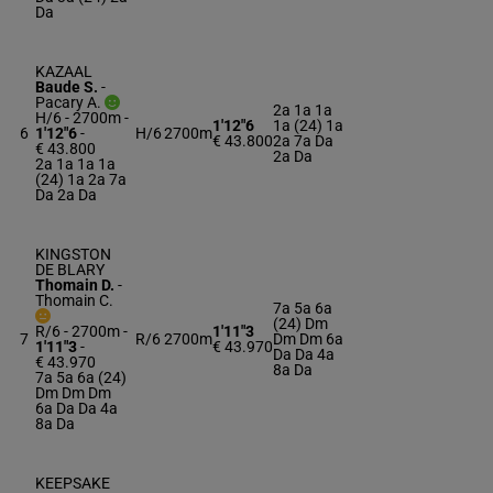
Da
KAZAAL
Baude S.
-
Pacary A.
2a 1a 1a
H/6 - 2700m
-
1'12"6
1a (24) 1a
6
1'12"6
-
H/6
2700m
€ 43.800
2a 7a Da
€ 43.800
2a Da
2a 1a 1a 1a
(24) 1a 2a 7a
Da 2a Da
KINGSTON
DE BLARY
Thomain D.
-
Thomain C.
7a 5a 6a
(24) Dm
R/6 - 2700m
-
1'11"3
7
R/6
2700m
Dm Dm 6a
1'11"3
-
€ 43.970
Da Da 4a
€ 43.970
8a Da
7a 5a 6a (24)
Dm Dm Dm
6a Da Da 4a
8a Da
KEEPSAKE