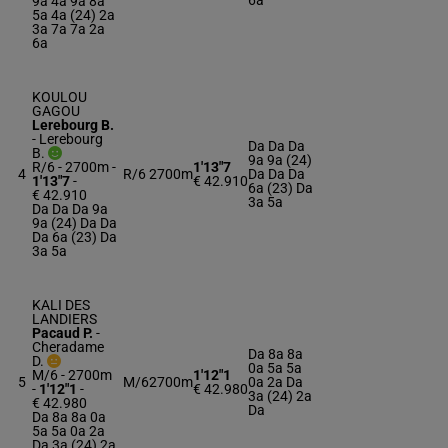
6a
9a 4a 9a 8a
5a 4a (24) 2a
3a 7a 7a 2a
6a
KOULOU
GAGOU
Lerebourg B.
-
Lerebourg
Da Da Da
B.
9a 9a (24)
R/6 - 2700m
-
1'13"7
4
R/6
2700m
Da Da Da
1'13"7
-
€ 42.910
6a (23) Da
€ 42.910
3a 5a
Da Da Da 9a
9a (24) Da Da
Da 6a (23) Da
3a 5a
KALI DES
LANDIERS
Pacaud P.
-
Cheradame
Da 8a 8a
D.
0a 5a 5a
M/6 - 2700m
1'12"1
5
M/6
2700m
0a 2a Da
-
1'12"1
-
€ 42.980
3a (24) 2a
€ 42.980
Da
Da 8a 8a 0a
5a 5a 0a 2a
Da 3a (24) 2a