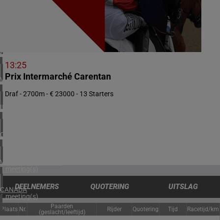
1 meeting(s)
NOORWEGEN
1 meeting(s)
ZUID-AFRIKA
1 meeting(s)
13:25
Prix Intermarché Carentan
VERENIGD KONINKRIJK
5 meeting(s)
Draf - 2700m - € 23000 - 13 Starters
IERLAND
2 meeting(s)
CHILI
1 meeting(s)
VERENIGDE STATEN
4 meeting(s)
DEELNEMERS
QUOTERING
UITSLAG
CANADA
1 meeting(s)
Paarden
Plaats
Nr.
Rijder
Quotering
Tijd
Racetijd/km
(geslacht/leeftijd)