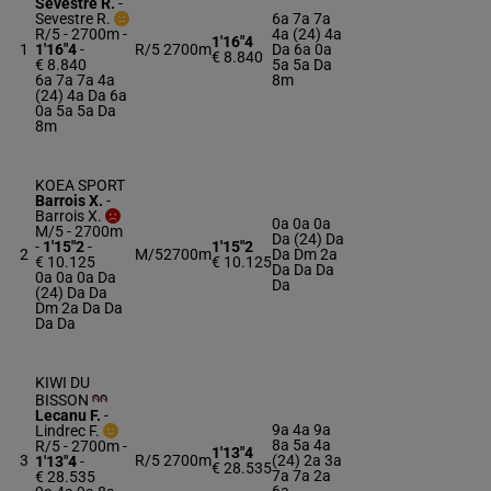
Sevestre R.
-
Sevestre R.
6a 7a 7a
R/5 - 2700m
-
4a (24) 4a
1'16"4
1
1'16"4
-
R/5
2700m
Da 6a 0a
€ 8.840
€ 8.840
5a 5a Da
6a 7a 7a 4a
8m
(24) 4a Da 6a
0a 5a 5a Da
8m
KOEA SPORT
Barrois X.
-
Barrois X.
0a 0a 0a
M/5 - 2700m
Da (24) Da
-
1'15"2
-
1'15"2
2
M/5
2700m
Da Dm 2a
€ 10.125
€ 10.125
Da Da Da
0a 0a 0a Da
Da
(24) Da Da
Dm 2a Da Da
Da Da
KIWI DU
BISSON
Lecanu F.
-
9a 4a 9a
Lindrec F.
8a 5a 4a
R/5 - 2700m
-
1'13"4
3
R/5
2700m
(24) 2a 3a
1'13"4
-
€ 28.535
7a 7a 2a
€ 28.535