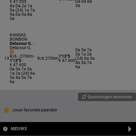
Da 0a 8a
€ 47.355
3a
6a Da 2a 1a
5a (24) 1a 7a
9a Da 0a 8a
3a
KANSAS
BONBON
Delacour G.
-
Delacour G.
0a 5a 7a
5a 1a 2a
R/6 - 2700m
-
1'13"5
13
R/6
2700m
(24) 6a 5a
1'13"5
-
€ 47.600
4a 3a 7a
€ 47.600
6a
0a 5a 7a 5a
1a 2a (24) 6a
5a 4a 3a 7a
6a
Quoteringen verversen
Jouw favoriete paarden
NIEUWS