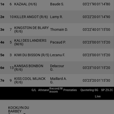
1e
6
KAZAAL
(H/6)
Baude S.
03'21''90
01'14''80
2e
10
KILLER ANGOT
(R/6)
Lamy R.
03'22''20
01'14''90
KINGSTON DE BLARY
3e
7
Thomain D.
03'22''40
01'15''00
(R/6)
KALI DES LANDIERS
4e
5
Pacaud P.
03'23''00
01'15''20
(M/6)
5e
3
KIWI DU BISSON
(R/5)
Lecanu F.
03'23''00
01'15''20
KANSAS BONBON
Delacour
6e
13
03'23''10
01'15''20
(R/6)
G.
KISS COOL MIJACK
Maillard A.
7e
9
03'23''20
01'15''30
(R/6)
G.
Record/W
G/L
Afstand
Prestaties
Quotering
SG
SP
ZS
ZC
insom
Live
KOCKLYN DU
BARBEY