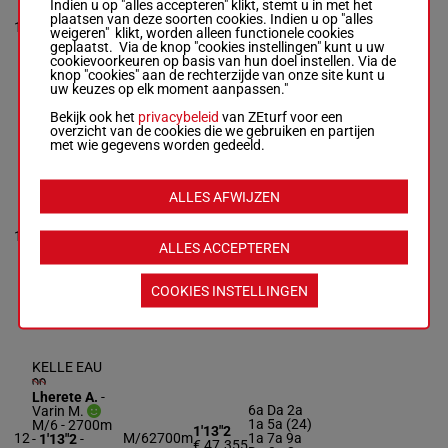
Indien u op "alles accepteren" klikt, stemt u in met het
6m 4m Da
plaatsen van deze soorten cookies. Indien u op "alles
1'14"0
R/6 - 2700m
-
10
R/6
2700m
(24) 1m
weigeren" klikt, worden alleen functionele cookies
€ 45.500
1'14"0
-
1m 2a 1a
geplaatst. Via de knop "cookies instellingen" kunt u uw
€ 45.500
1a 9m
cookievoorkeuren op basis van hun doel instellen. Via de
1a 2a 2a 6m
knop "cookies" aan de rechterzijde van onze site kunt u
4m Da (24)
uw keuzes op elk moment aanpassen."
1m 1m 2a 1a
1a 9m
Bekijk ook het
privacybeleid
van ZEturf voor een
overzicht van de cookies die we gebruiken en partijen
met wie gegevens worden gedeeld.
KLASSIC
WINNER
Herrault M.
-
ALLES AFWIJZEN
Bigeon J.L.
1a 1a Da
3a (24) Da
R/5 - 2700m
-
1'14"7
11
R/5
2700m
7a 1a 0a
1'14"7
-
€ 45.940
ALLES ACCEPTEREN
9a 3a 4a
€ 45.940
3a
1a 1a Da 3a
(24) Da 7a 1a
COOKIES INSTELLINGEN
0a 9a 3a 4a
3a
KELLE EAU
Lherete A.
-
6a Da 2a
Varin M.
1a 5a (24)
M/6 - 2700m
1'13"2
12
M/6
2700m
1a 7a 9a
-
1'13"2
-
€ 47.355