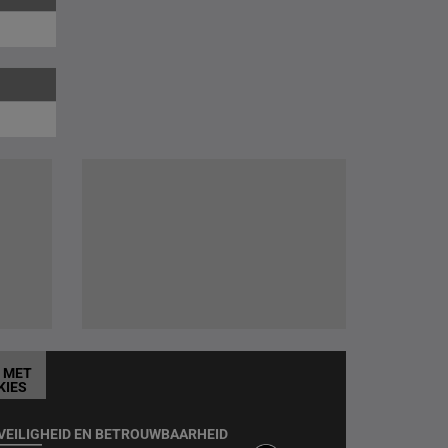
T MET
KIES
VEILIGHEID EN BETROUWBAARHEID