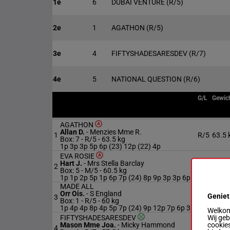
1e
6
DUBAI VENTURE
(R/5)
2e
1
AGATHON
(R/5)
3e
4
FIFTYSHADESARESDEV
(R/7)
4e
5
NATIONAL QUESTION
(R/6)
G/L
Gewic
AGATHON
Allan D.
-
Menzies Mme R.
1
R/5
63.5 
Box: 7 -
R/5 -
63.5 kg
1p 3p 3p 5p 6p (23) 12p (22) 4p
EVA ROSIE
Hart J.
-
Mrs Stella Barclay
2
M/5
60.5 
Box: 5 -
M/5 -
60.5 kg
1p 1p 2p 5p 1p 6p 7p (24) 8p 9p 3p 3p 6p
MADE ALL
Orr Ois.
-
S England
Geniet
3
R/5
60 kg
Box: 1 -
R/5 -
60 kg
1p 4p 4p 8p 4p 5p 7p (24) 9p 12p 7p 6p 3p
Welkom 
Wij ge
FIFTYSHADESARESDEV
cookies
Mason Mme Joa.
-
Micky Hammond
4
R/7
57.5 