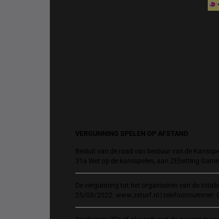
VERGUNNING SPELEN OP AFSTAND
Besluit van de raad van bestuur van de Kansspel
31a Wet op de kansspelen, aan ZEbetting Gami
De vergunning tot het organiseren van de total
25/03/2022. www.zeturf.nl | telefoonnummer: 