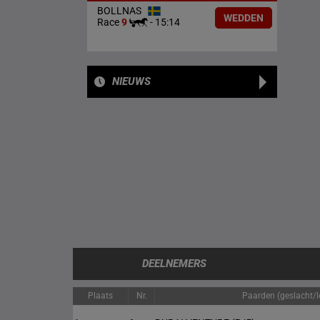
BOLLNAS
WEDDEN
Race
9
-
15:14
NIEUWS
DEELNEMERS
Plaats
Nr.
Paarden (geslacht/le