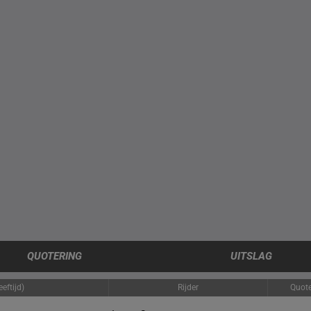
QUOTERING
UITSLAG
eftijd)
Rijder
Quote