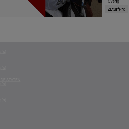
Overig
g(s)
ZEturfPro
RIKA
g(s)
D KONINKRIJK
g(s)
D
g(s)
g(s)
DE STATEN
g(s)
g(s)