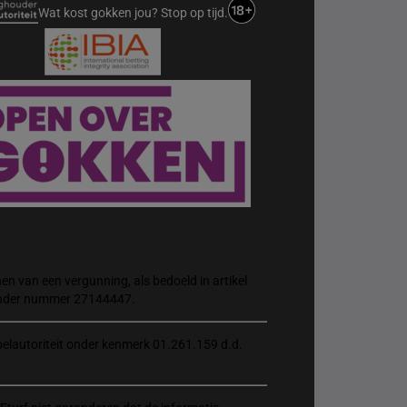
Wat kost gokken jou? Stop op tijd.
n van een vergunning, als bedoeld in artikel
 onder nummer 27144447.
elautoriteit onder kenmerk 01.261.159 d.d.