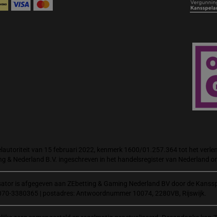
autoriteit van 15 februari 2022, kenmerk 1600/01.257.364 tot het verlene
ng & Nederland B.V. ingeschreven in het handelsregister van Nederland
isator is afgegeven aan ZEbetting & Gaming Nederland BV door de Kanssp
070-3380365 | postadres: Antwoordnummer 10074, 2280VB, Rijswijk.