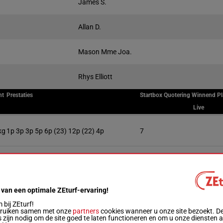
James S.
Allan D.
Mason Mme Joa.
Rhys Elliott
ht
Prestaties
Startbox
Quotering
Winnend
Pl
Live
kg
1p 3p 3p 5p 6p (23) 12p (22) 4p
7
kg
1p 1p 2p 5p 1p 6p 7p (24) 8p 9p 3p 3p 6p
5
 van een optimale ZEturf-ervaring!
1p 4p 4p 8p 4p 5p 7p (24) 9p 12p 7p 6p 3p
1
bij ZEturf!
bruiken samen met onze
partners
cookies wanneer u onze site bezoekt. D
 zijn nodig om de site goed te laten functioneren en om u onze diensten 
kg
7p 3p 2p 3p (24) 6p 2p 2p 6p 2p 7p 11p 5p
6