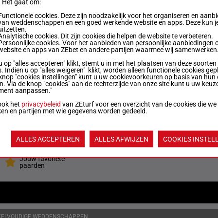
. Het gaat om:
Functionele cookies. Deze zijn noodzakelijk voor het organiseren en aanb
van weddenschappen en een goed werkende website en apps. Deze kun je
(24) 4h 2h 1h 2h 7h 7p 5p 6p 1p 4p 3p 12p
2
uitzetten.
Analytische cookies. Dit zijn cookies die helpen de website te verbeteren.
Persoonlijke cookies. Voor het aanbieden van persoonlijke aanbiedingen 
website en apps van ZEbet en andere partijen waarmee wij samenwerken
kg
2p 8p (24) 13p 11p (23) 6p 3p 7p 7p
3
u op "alles accepteren" klikt, stemt u in met het plaatsen van deze soorten
. Indien u op "alles weigeren" klikt, worden alleen functionele cookies gep
knop "cookies instellingen" kunt u uw cookievoorkeuren op basis van hun 
en. Via de knop "cookies" aan de rechterzijde van onze site kunt u uw keuz
kg
3p 4p 2p 3p 4p 12p 6p 4p 6p 8p (24) 6p 3p
4
ment aanpassen."
ook het
privacybeleid
van ZEturf voor een overzicht van de cookies die we
ken en partijen met wie gegevens worden gedeeld.
kg
4p Ah (24) 6p 7p 5c 4p 6p 8p 2p 4p 6p 13p
8
ALLES ACCEPTEREN
ALLES AFWIJZEN
COOKIES INSTEL
Quoteringen ve
Jouw favoriete
paarden
KELVOUDIGE WEDDENSCHAPPEN