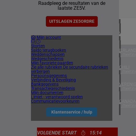
Raadpleeg de resultaten van de
1 meetin
laatste ZE5V.
ZUID-AF
1 meetin
UITSLAGEN ZE5ORDRE
VERENIG
Mijn account
5 meetin
Storten
Saldo terugboeken
IERLAN
Weddenschappen
2 meetin
Wedgeschiedenis
Mijn favoriete paarden
Zie alle rubrieken
De secundaire rubrieken
CHILI
verbergen
1 meetin
Persoonsgegevens
Verbinding & Beveiliging
Bankgegevens
VERENIG
Transactiegeschiedenis
4 meetin
Mijn documenten
Limiet - verantwoord spelen
Communicatievoorkeuren
CANADA
1 meetin
Klantenservice / hulp
VOLGENDE START
15:14