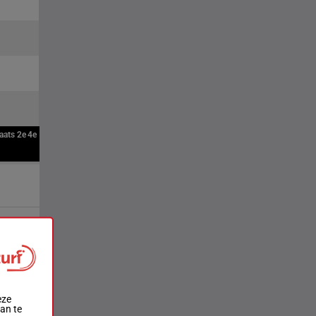
aats
2e
4e
eze
aan te