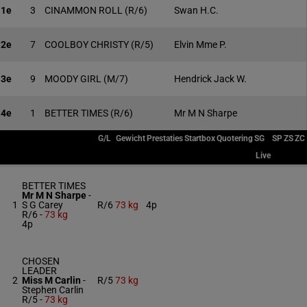
1e
3
CINAMMON ROLL
(R/6)
Swan H.C.
2e
7
COOLBOY CHRISTY
(R/5)
Elvin Mme P.
3e
9
MOODY GIRL
(M/7)
Hendrick Jack W.
4e
1
BETTER TIMES
(R/6)
Mr M N Sharpe
G/L
Gewicht
Prestaties
Startbox
Quotering
SG
SP
ZS
ZC
Live
BETTER TIMES
Mr M N Sharpe
-
1
S G Carey
R/6
73 kg
4p
R/6 -
73 kg
4p
CHOSEN
LEADER
2
Miss M Carlin
-
R/5
73 kg
Stephen Carlin
R/5 -
73 kg