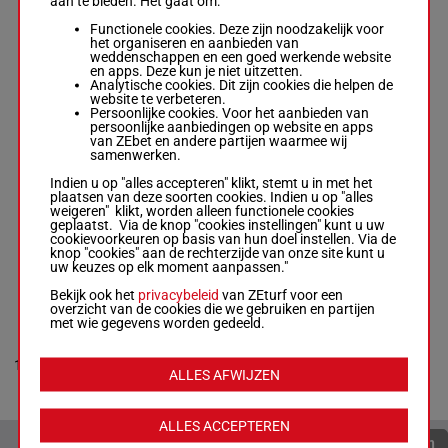
aan te bieden. Het gaat om:
COOLBOY
CHRISTY
Functionele cookies. Deze zijn noodzakelijk voor
70.5
7
Elvin Mme P.
-
P
R/5
het organiseren en aanbieden van
kg
J Rothwell
weddenschappen en een goed werkende website
R/5 -
70.5 kg
en apps. Deze kun je niet uitzetten.
Analytische cookies. Dit zijn cookies die helpen de
website te verbeteren.
Persoonlijke cookies. Voor het aanbieden van
LAND THE
persoonlijke aanbiedingen op website en apps
PLANE NS
73.5
van ZEbet en andere partijen waarmee wij
8
Mcparlan N.
-
R/4
kg
samenwerken.
Patrick Turley
R/4 -
73.5 kg
Indien u op "alles accepteren" klikt, stemt u in met het
plaatsen van deze soorten cookies. Indien u op "alles
weigeren" klikt, worden alleen functionele cookies
geplaatst. Via de knop "cookies instellingen" kunt u uw
MOODY GIRL
cookievoorkeuren op basis van hun doel instellen. Via de
Hendrick Jack
knop "cookies" aan de rechterzijde van onze site kunt u
9
W.
-
Ian
M/7
70 kg
uw keuzes op elk moment aanpassen."
Donoghue
M/7 -
70 kg
Bekijk ook het
privacybeleid
van ZEturf voor een
overzicht van de cookies die we gebruiken en partijen
met wie gegevens worden gedeeld.
NOBLE NAME
Mr D O'sullivan
-
10
C O'connell
M/6
70 kg
3p
ALLES AFWIJZEN
M/6 -
70 kg
3p
ALLES ACCEPTEREN
Quoteringen verversen