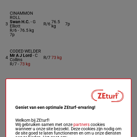
CINAMMON
ROLL
Swan H.C.
-
G
76.5
3
R/6
7p
Elliott
kg
R/6 -
76.5 kg
7p
CODED WELDER
Mr A J Lord
-
C
4
R/7
73 kg
Collins
R/7 -
73 kg
FOUND BEAU NS
Fahey Mme N
-
5
R/5
73 kg
M Fahey
R/5 -
73 kg
Geniet van een optimale ZEturf-ervaring!
GLENARY
Mr A P Kennedy
6
R/6
73 kg
-
P Gundry
Welkom bij ZEturf!
R/6 -
73 kg
Wij gebruiken samen met onze
partners
cookies
wanneer u onze site bezoekt. Deze cookies zijn nodig om
de site goed te laten functioneren en om u onze diensten