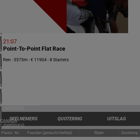
1 meeting(s)
NOORWEGEN
1 meeting(s)
ZUID-AFRIKA
1 meeting(s)
21:07
Point-To-Point Flat Race
VERENIGD KONINKRIJK
5 meeting(s)
Ren - 3573m - € 11904 - 8 Starters
IERLAND
2 meeting(s)
CHILI
1 meeting(s)
VERENIGDE STATEN
4 meeting(s)
DEELNEMERS
QUOTERING
UITSLAG
CANADA
1 meeting(s)
Plaats
Nr.
Paarden (geslacht/leeftijd)
Rijder
Quotering