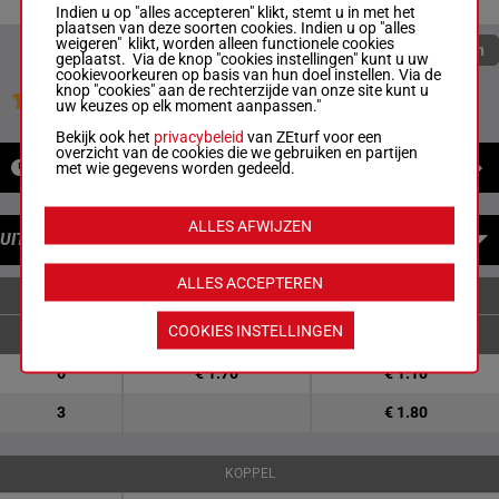
Indien u op "alles accepteren" klikt, stemt u in met het
plaatsen van deze soorten cookies. Indien u op "alles
weigeren" klikt, worden alleen functionele cookies
Quoteringen verversen
geplaatst. Via de knop "cookies instellingen" kunt u uw
cookievoorkeuren op basis van hun doel instellen. Via de
knop "cookies" aan de rechterzijde van onze site kunt u
Jouw favoriete paarden
uw keuzes op elk moment aanpassen."
Bekijk ook het
privacybeleid
van ZEturf voor een
overzicht van de cookies die we gebruiken en partijen
NIEUWS
met wie gegevens worden gedeeld.
ALLES AFWIJZEN
UITBETALINGEN
ALLES ACCEPTEREN
ENKELVOUDIGE WEDDENSCHAPPEN
COOKIES INSTELLINGEN
6
€ 1.70
€ 1.10
3
€ 1.80
KOPPEL