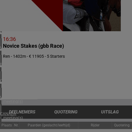
1 meeting(s)
NOORWEGEN
1 meeting(s)
ZUID-AFRIKA
1 meeting(s)
16:36
Novice Stakes (gbb Race)
VERENIGD KONINKRIJK
5 meeting(s)
Ren - 1402m - € 11905 - 5 Starters
IERLAND
2 meeting(s)
CHILI
1 meeting(s)
VERENIGDE STATEN
4 meeting(s)
DEELNEMERS
QUOTERING
UITSLAG
CANADA
1 meeting(s)
Plaats
Nr.
Paarden (geslacht/leeftijd)
Rijder
Quotering