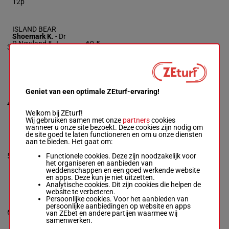
12p
ISLAND BEAR
Shoemark K.
-
Dr
R Newland & J
60.5
3
R/3
3
Insole
kg
Box: 3 -
R/3 -
60.5
kg
Geniet van een optimale ZEturf-ervaring!
LAST VERSE
Murphy O.
-
J Parr
60.5
4
R/3
2
Box: 2 -
R/3 -
60.5
kg
Welkom bij ZEturf!
kg
Wij gebruiken samen met onze
partners
cookies
wanneer u onze site bezoekt. Deze cookies zijn nodig om
de site goed te laten functioneren en om u onze diensten
aan te bieden. Het gaat om:
PORT DARWIN
Marquand T.
-
C
60.5
Functionele cookies. Deze zijn noodzakelijk voor
5
Johnston
R/3
1
kg
het organiseren en aanbieden van
Box: 1 -
R/3 -
60.5
weddenschappen en een goed werkende website
kg
en apps. Deze kun je niet uitzetten.
Analytische cookies. Dit zijn cookies die helpen de
website te verbeteren.
WILD DESERT
Persoonlijke cookies. Voor het aanbieden van
Loughnane Bil.
-
persoonlijke aanbiedingen op website en apps
60.5
6
Appleby C.
H/3
4
van ZEbet en andere partijen waarmee wij
kg
Box: 4 -
H/3 -
60.5
samenwerken.
kg