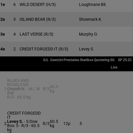
1e
6
WILD DESERT
(H/3)
Loughnane Bil.
2e
3
ISLAND BEAR
(R/3)
Shoemark K.
3e
4
LAST VERSE
(R/3)
Murphy O.
4e
2
CREDIT FORGEDD IT
(R/3)
Levey S.
G/L
Gewicht
Prestaties
Startbox
Quotering
SG
SP
ZS
ZC
Live
BLUES AND
ROYALS NS
60.5
1
Crouch H.
-
M L W
R/3
kg
Bell
R/3 -
60.5 kg
CREDIT FORGEDD
IT
Levey S.
-
S Dow
60.5
2
R/3
12p
5
Box: 5 -
R/3 -
60.5
kg
kg