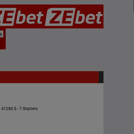
 41280 $ - 7 Starters
s