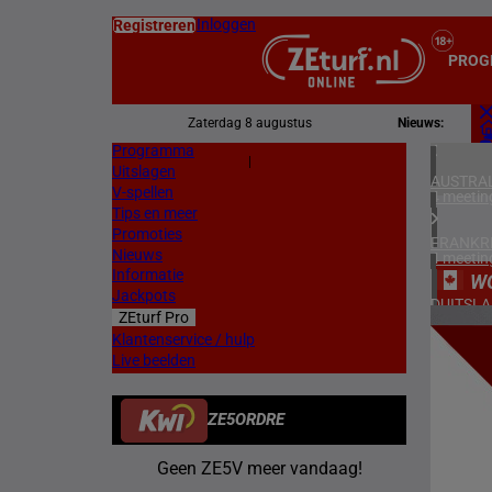
Inloggen
Registreren
PROG
Zaterdag 8 augustus
Nieuws:
Programma
Z
|
Uitslagen
L
AUSTRAL
V-spellen
4 meetin
Tips en meer
Promoties
FRANKR
Nieuws
4 meetin
Informatie
W
Jackpots
DUITSL
ZEturf Pro
1 meetin
5
Klantenservice / hulp
Live beelden
ZWEDEN
23/05/
2 meetin
ZE5ORDRE
DENEMA
1 meetin
Geen ZE5V meer vandaag!
NOORW