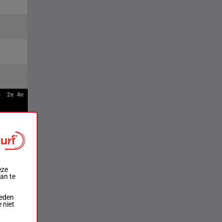
s
2e
4e
eze
aan te
ieden
 niet