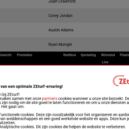
Juan Crawford
Corey Jordan
Austin Adams
Ryan Munger
Gewicht
Prestaties
Startbox
Quotering
Winnend
Plaat
Live
55.5 kg
3p 2p 7p 8p 4p
1
 van een optimale ZEturf-ervaring!
53 kg
6p 6p 3p 1p 3p
2
bij ZEturf!
bruiken samen met onze
partners
cookies wanneer u onze site bezoekt. D
 zijn nodig om de site goed te laten functioneren en om u onze diensten 
. Het gaat om:
55.5 kg
4p 5p 3p 3p 5p
3
Functionele cookies. Deze zijn noodzakelijk voor het organiseren en aanb
van weddenschappen en een goed werkende website en apps. Deze kun je
uitzetten.
55 kg
2p (24) 5p 7p 8p 5p
4
Analytische cookies. Dit zijn cookies die helpen de website te verbeteren.