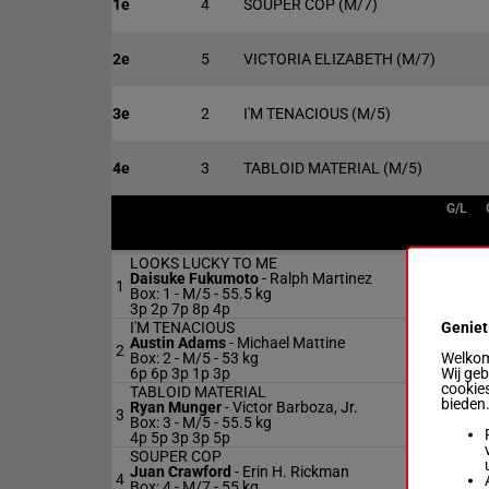
1e
4
SOUPER COP
(M/7)
2e
5
VICTORIA ELIZABETH
(M/7)
3e
2
I'M TENACIOUS
(M/5)
4e
3
TABLOID MATERIAL
(M/5)
G/L
LOOKS LUCKY TO ME
Daisuke Fukumoto
-
Ralph Martinez
1
M/5
Box: 1 -
M/5 -
55.5 kg
3p 2p 7p 8p 4p
Geniet
I'M TENACIOUS
Austin Adams
-
Michael Mattine
2
M/5
Welkom 
Box: 2 -
M/5 -
53 kg
Wij ge
6p 6p 3p 1p 3p
cookies
TABLOID MATERIAL
bieden
Ryan Munger
-
Victor Barboza, Jr.
3
M/5
Box: 3 -
M/5 -
55.5 kg
4p 5p 3p 3p 5p
SOUPER COP
Juan Crawford
-
Erin H. Rickman
4
M/7
Box: 4 -
M/7 -
55 kg