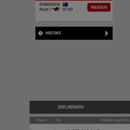
RANDWICK
WEDDEN
Race
7
-
07:00
NIEUWS
DEELNEMERS
Plaats
Nr.
Paarden (geslacht/