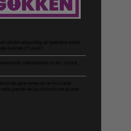
n van een vergunning, als bedoeld in artikel
 onder nummer 27144447.
elautoriteit onder kenmerk 01.261.159 d.d.
Eturf niet garanderen dat de informatie
n door gebruik van de informatie die op deze