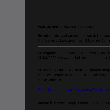
VERGUNNING SPELEN OP AFSTAND
Besluit van de raad van bestuur van de Kansspel
31a Wet op de kansspelen, aan ZEbetting Gami
De vergunning tot het organiseren van de total
25/03/2022. www.zeturf.nl | telefoonnummer: 
Disclaimer: ZEturf.nl wordt met de grootst mog
compleet, actueel of accuraat is. ZEturf aanvaa
site te vinden is.
Financieel Jaarverslag
|
Vergunning Totalisator
Roboto-lettertype (Google Fonts). - SIL Open Fon