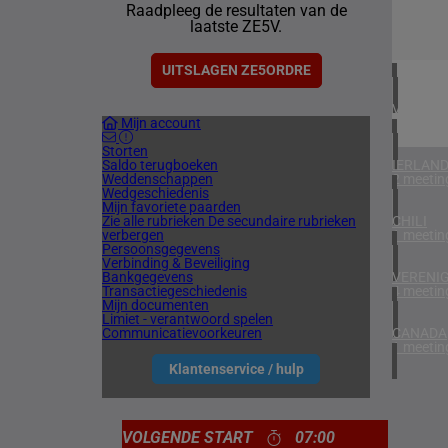
Raadpleeg de resultaten van de
1 meetin
laatste ZE5V.
ZUID-AF
1 meetin
UITSLAGEN ZE5ORDRE
VERENIG
Mijn account
5 meetin
Storten
Saldo terugboeken
IERLAN
Weddenschappen
2 meetin
Wedgeschiedenis
Mijn favoriete paarden
Zie alle rubrieken
De secundaire rubrieken
CHILI
verbergen
1 meetin
Persoonsgegevens
Verbinding & Beveiliging
Bankgegevens
VERENIG
Transactiegeschiedenis
4 meetin
Mijn documenten
Limiet - verantwoord spelen
Communicatievoorkeuren
CANADA
1 meetin
Klantenservice / hulp
VOLGENDE START
07:00