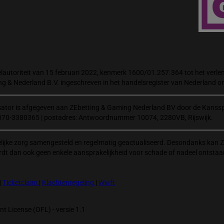
autoriteit van 15 februari 2022, kenmerk 1600/01.257.364 tot het verlene
ng & Nederland B.V. ingeschreven in het handelsregister van Nederland
isator is afgegeven aan ZEbetting & Gaming Nederland BV door de Kanssp
070-3380365 | postadres: Antwoordnummer 10074, 2280VB, Rijswijk.
elijke zorg samengesteld en regelmatig geactualiseerd. Desondanks kan Z
rdt dan ook geen enkele aansprakelijkheid voor schade of nadeel ontstaa
|
Ticketclaim
|
Klachtenregeling
|
Wwft
t License (OFL) - versie 1.1