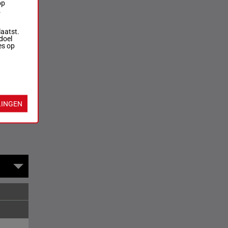
op
.
laatst.
doel
es op
LINGEN
rversen