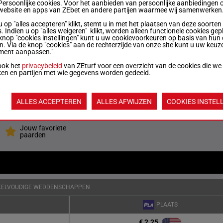
Persoonlijke cookies. Voor het aanbieden van persoonlijke aanbiedingen 
website en apps van ZEbet en andere partijen waarmee wij samenwerken
u op "alles accepteren" klikt, stemt u in met het plaatsen van deze soorten
55.5 kg
4p 4p 1p 7p 8p
5
. Indien u op "alles weigeren" klikt, worden alleen functionele cookies gep
knop "cookies instellingen" kunt u uw cookievoorkeuren op basis van hun 
en. Via de knop "cookies" aan de rechterzijde van onze site kunt u uw keuz
ment aanpassen."
53 kg
6p 5p 2p 7p 7p
6
ook het
privacybeleid
van ZEturf voor een overzicht van de cookies die we
ken en partijen met wie gegevens worden gedeeld.
53.5 kg
1p (24) 2p 5p 1p 8p
7
ALLES ACCEPTEREN
ALLES AFWIJZEN
COOKIES INSTEL
Quoteringen ve
Jouw favoriete
paarden
KELVOUDIGE WEDDENSCHAPPEN
PLAATS
€ 2.25