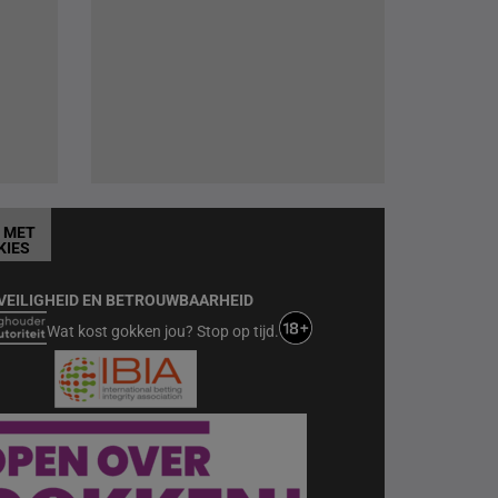
T MET
KIES
VEILIGHEID EN BETROUWBAARHEID
Wat kost gokken jou? Stop op tijd.