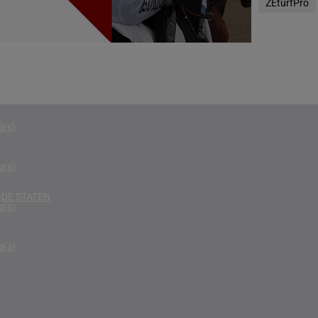
ZEturfPro
g(s)
RIKA
g(s)
D KONINKRIJK
g(s)
D
g(s)
g(s)
DE STATEN
g(s)
g(s)