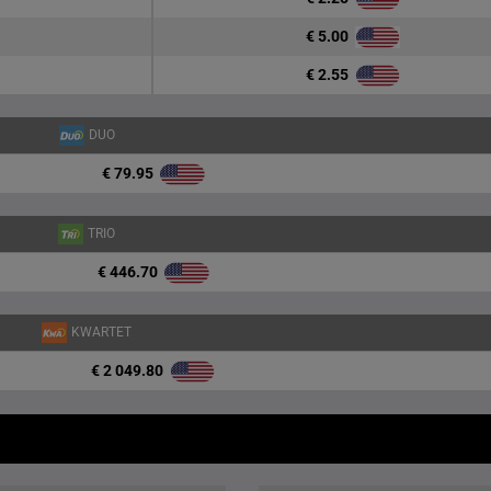
€ 5.00
€ 2.55
DUO
€ 79.95
TRIO
€ 446.70
KWARTET
€ 2 049.80