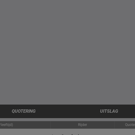
QUOTERING
UITSLAG
leeftijd)
Rijder
Quote