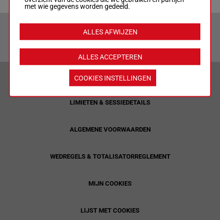
met wie gegevens worden gedeeld.
ALLES AFWIJZEN
ALLES ACCEPTEREN
VERANTWOORD WEDDEN & PRIVACYVERKLARING
COOKIES INSTELLINGEN
LIMIETEN & SESSIEDETAILS
ALGEMENE VOORWAARDEN
WEDREGELS & TOTALISATORREGLEMENT
MIJN COOKIES
LIJST MET COOKIES