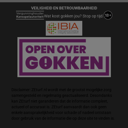
VEILIGHEID EN BETROUWBAARHEID
Wat kost gokken jou? Stop op tijd.
Disclaimer: ZEturf.nl wordt met de grootst mogelijke zorg
samengesteld en regelmatig geactualiseerd. Desondanks
kan ZEturf niet garanderen dat de informatie compleet,
actueel of accuraat is. ZEturf aanvaardt dan ook geen
enkele aansprakelijkheid voor schade of nadeel ontstaan
door gebruik van de informatie die op deze site te vinden is.