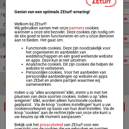
Officiële uitslag : 7 - 6 - 4
Officiële
Geniet van een optimale ZEturf-ervaring!
8
2140m
17:59
uitslag:
7
Course 7
Uitslagen
6 - 3 - 7
Welkom bij ZEturf!
Officiële uitslag : 6 - 3 - 7
Wij gebruiken samen met onze
partners
cookies
Officiële
wanneer u onze site bezoekt. Deze cookies zijn nodig om
8
2640m
18:18
uitslag:
8
Course 8
de site goed te laten functioneren en om u onze diensten
Uitslagen
1 - 5 - 4
aan te bieden. Het gaat om:
Officiële uitslag : 1 - 5 - 4
Functionele cookies. Deze zijn noodzakelijk voor
Officiële
het organiseren en aanbieden van
uitslag:
weddenschappen en een goed werkende website
13
2140m
18:37
9
Amatörlopp
3 - 8 -
en apps. Deze kun je niet uitzetten.
Uitslagen
14
Analytische cookies. Dit zijn cookies die helpen de
website te verbeteren.
Officiële uitslag : 3 - 8 - 14
Persoonlijke cookies. Voor het aanbieden van
persoonlijke aanbiedingen op website en apps
van ZEbet en andere partijen waarmee wij
Jouw favoriete paarden
samenwerken.
Indien u op "alles accepteren" klikt, stemt u in met het
plaatsen van deze soorten cookies. Indien u op "alles
weigeren" klikt, worden alleen functionele cookies
geplaatst. Via de knop "cookies instellingen" kunt u uw
EXTRA
cookievoorkeuren op basis van hun doel instellen. Via de
knop "cookies" aan de rechterzijde van onze site kunt u
uw keuzes op elk moment aanpassen."
Racecards
Bekijk ook het
privacybeleid
van ZEturf voor een
overzicht van de cookies die we gebruiken en partijen