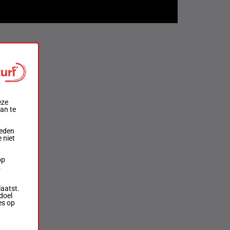
eze
aan te
ieden
 niet
op
.
laatst.
doel
es op