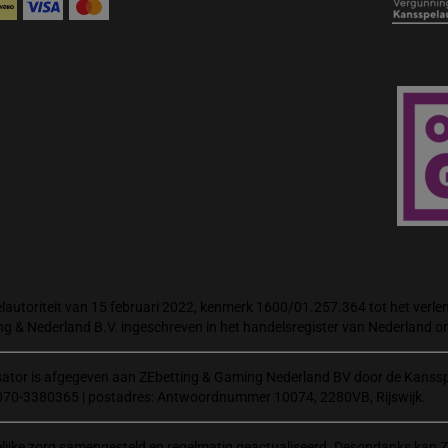
autoriteit van 15 februari 2022, kenmerk 1600/01.257.364 tot het verlene
ng & Nederland B.V. ingeschreven in het handelsregister van Nederland
isator is afgegeven aan ZEbetting & Gaming Nederland BV door de Kanssp
070-3380365 | postadres: Antwoordnummer 10074, 2280VB, Rijswijk.
elijke zorg samengesteld en regelmatig geactualiseerd. Desondanks kan Z