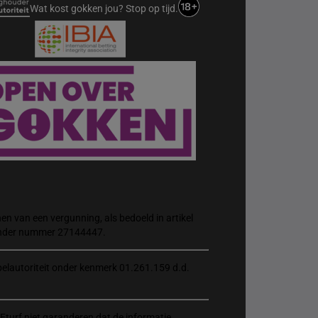
Wat kost gokken jou? Stop op tijd.
n van een vergunning, als bedoeld in artikel
 onder nummer 27144447.
elautoriteit onder kenmerk 01.261.159 d.d.
Eturf niet garanderen dat de informatie