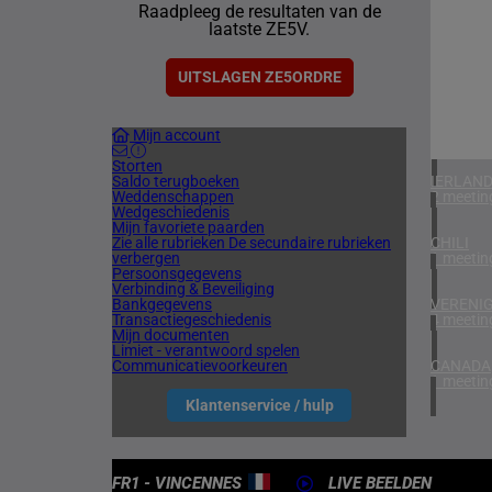
Raadpleeg de resultaten van de
1 meetin
laatste ZE5V.
ZUID-AF
1 meetin
UITSLAGEN ZE5ORDRE
VERENIG
Mijn account
5 meetin
Storten
Saldo terugboeken
IERLAN
Weddenschappen
2 meetin
Wedgeschiedenis
Mijn favoriete paarden
Zie alle rubrieken
De secundaire rubrieken
CHILI
verbergen
1 meetin
Persoonsgegevens
Verbinding & Beveiliging
Bankgegevens
VERENIG
Transactiegeschiedenis
4 meetin
Mijn documenten
Limiet - verantwoord spelen
Communicatievoorkeuren
CANADA
1 meetin
Klantenservice / hulp
FR1 - VINCENNES
LIVE BEELDEN