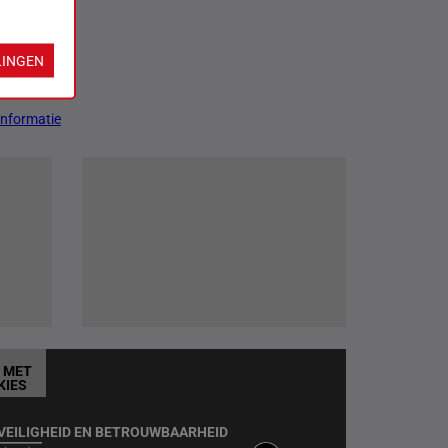
LINGEN
Informatie
T MET
KIES
VEILIGHEID EN BETROUWBAARHEID