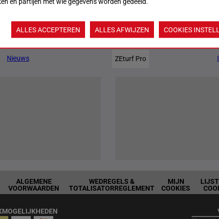
ken en partijen met wie gegevens worden gedeeld.
ALLES ACCEPTEREN
ALLES AFWIJZEN
COOKIES INSTEL
Jouw favoriete paarden
Nieuws
ZEturf Pro
ALGEMENE
WEDREGELS &
MIJN
LIJS
VOORWAARDEN
TOTALISATORREGLEMENT
COOKIES
COO
KMOGELIJKHEDEN