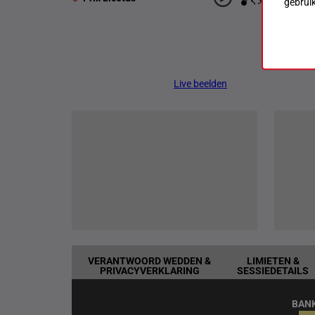
gebrui
Live beelden
VERANTWOORD WEDDEN &
LIMIETEN &
PRIVACYVERKLARING
SESSIEDETAILS
BAN