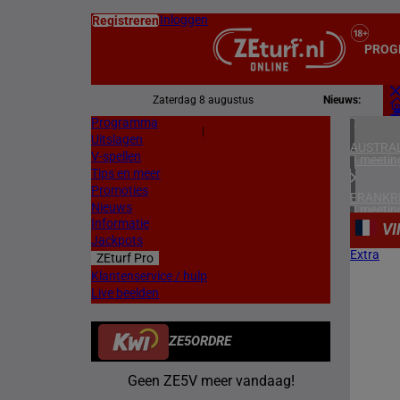
Inloggen
Registreren
PROG
Zaterdag 8 augustus
Nieuws:
Programma
Z
|
Uitslagen
L
AUSTRAL
V-spellen
4 meetin
Tips en meer
Promoties
FRANKR
Nieuws
4 meetin
Informatie
V
Jackpots
DUITSL
Extra
ZEturf Pro
1 meetin
Klantenservice / hulp
Live beelden
ZWEDEN
2 meetin
ZE5ORDRE
DENEMA
1 meetin
Geen ZE5V meer vandaag!
NOORW