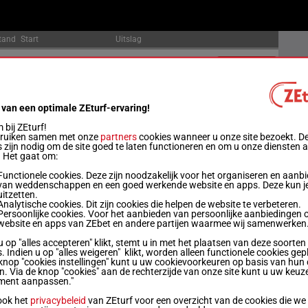
tand
Start
Uitslag
00m
18:23
Officiële uitslag:
7 - 6 - 9 - 3 - 12 - 5 - 2
Uitslagen
00m
18:58
Officiële uitslag:
3 - 9 - 2 - 13 - 6 - 1 - 12
Uitslagen
 van een optimale ZEturf-ervaring!
bij ZEturf!
00m
19:33
Officiële uitslag:
13 - 15 - 1 - 4 - 12 - 14 - 8
Uitslagen
bruiken samen met onze
partners
cookies wanneer u onze site bezoekt. D
 zijn nodig om de site goed te laten functioneren en om u onze diensten 
. Het gaat om:
50m
20:15
Officiële uitslag:
16 - 4 - 12 - 2 - 11 - 7 - 9
Uitslagen
Functionele cookies. Deze zijn noodzakelijk voor het organiseren en aanb
van weddenschappen en een goed werkende website en apps. Deze kun je
uitzetten.
50m
20:43
Officiële uitslag:
7 - 8 - 6 - 2 - 4 - 10 - 9
Uitslagen
Analytische cookies. Dit zijn cookies die helpen de website te verbeteren.
Persoonlijke cookies. Voor het aanbieden van persoonlijke aanbiedingen 
website en apps van ZEbet en andere partijen waarmee wij samenwerken
00m
21:11
Officiële uitslag:
3 - 10 - 9 - 5 - 1 - 8 - 6
Uitslagen
u op "alles accepteren" klikt, stemt u in met het plaatsen van deze soorten
. Indien u op "alles weigeren" klikt, worden alleen functionele cookies gep
knop "cookies instellingen" kunt u uw cookievoorkeuren op basis van hun 
en. Via de knop "cookies" aan de rechterzijde van onze site kunt u uw keuz
00m
21:39
Officiële uitslag:
2 - 8 - 10 - 6 - 1 - 4
Uitslagen
ment aanpassen."
ook het
privacybeleid
van ZEturf voor een overzicht van de cookies die we
00m
22:07
Officiële uitslag:
9 - 5 - 1 - 8 - 7 - 3 - 6
Uitslagen