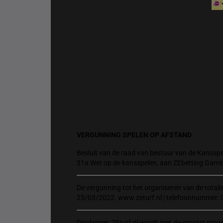
VERGUNNING SPELEN OP AFSTAND
Besluit van de raad van bestuur van de Kansspel
31a Wet op de kansspelen, aan ZEbetting Gami
De vergunning tot het organiseren van de total
25/03/2022. www.zeturf.nl | telefoonnummer: 
Disclaimer: ZEturf.nl wordt met de grootst mog