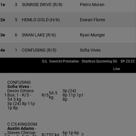
1e
3
SUNRISE DRIVE
(R/8)
Pietro Moran
2e
5
HEMLO GOLD
(H/6)
Eswan Flores
3e
6
SWAN LAKE
(R/6)
Ryan Munger
4e
1
CONFUSING
(R/5)
Sofia Vives
G/L
Gewicht
Prestaties
Startbox
Quotering
SG
SP
ZS
ZC
Live
CONFUSING
Sofia Vives
-
Devon Gittens
3p (24)
54.5
1
Box: 1 -
R/5 -
R/5
8p 11p 1p
1
kg
54.5 kg
8p
3p (24) 8p 11p
1p 8p
C C'S KINGDOM
Austin Adams
-
Steven Chircop
6p 1p 6p
2
R/7
52 kg
2