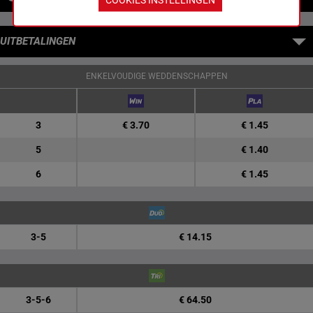
UITBETALINGEN
ENKELVOUDIGE WEDDENSCHAPPEN
3
€ 3.70
€ 1.45
5
€ 1.40
6
€ 1.45
3-5
€ 14.15
3-5-6
€ 64.50