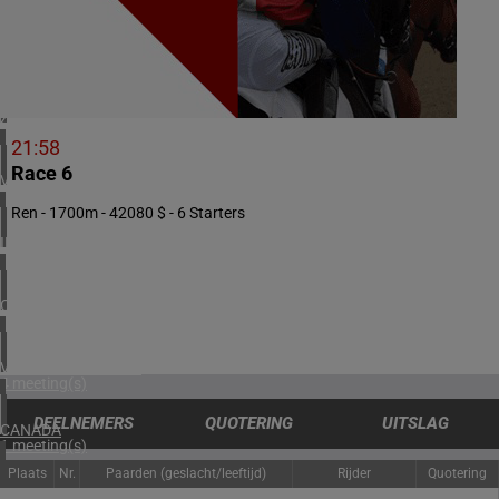
1 meeting(s)
NOORWEGEN
1 meeting(s)
ZUID-AFRIKA
1 meeting(s)
21:58
Race 6
VERENIGD KONINKRIJK
5 meeting(s)
Ren - 1700m - 42080 $ - 6 Starters
IERLAND
2 meeting(s)
CHILI
1 meeting(s)
VERENIGDE STATEN
4 meeting(s)
DEELNEMERS
QUOTERING
UITSLAG
CANADA
1 meeting(s)
Plaats
Nr.
Paarden (geslacht/leeftijd)
Rijder
Quotering