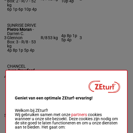
Box: 2 -
R/7 -
52
10p 4p
kg
6p 1p 6p 10p 4p
SUNRISE DRIVE
Pietro Moran
-
Darren C.
4p 8p 1p
3
Glennon
R/8
53 kg
3
5p 4p
Box: 3 -
R/8 -
53
kg
4p 8p 1p 5p 4p
CHANCEL
Juan Crawford
-
Beverley Chubb
54.5
7p 7p 1p
4
R/9
4
Box: 4 -
R/9 -
kg
2p 4p
54.5 kg
7p 7p 1p 2p 4p
Geniet van een optimale ZEturf-ervaring!
HEMLO GOLD
Eswan Flores
-
Welkom bij ZEturf!
William
54.5
2p 10p 1p
Wij gebruiken samen met onze
partners
cookies
5
Tharrenos
H/6
5
kg
7p 2p
wanneer u onze site bezoekt. Deze cookies zijn nodig om
Box: 5 -
H/6 -
de site goed te laten functioneren en om u onze diensten
54.5 kg
aan te bieden. Het gaat om:
2p 10p 1p 7p 2p