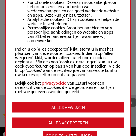
Functionele cookies. Deze zijn noodzakelijk voor
het organiseren en aanbieden van
weddenschappen en een goed werkende website
SWAN LAKE
en apps. Deze kun je niet uitzetten.
Ryan Munger
-
Analytische cookies. Dit zijn cookies die helpen de
Edgar Mendoza
10p 5p 5p
54.5
website te verbeteren.
6
Box: 6 -
R/6 -
R/6
(24) 1p
6
kg
Persoonlijke cookies. Voor het aanbieden van
54.5 kg
1p
persoonlijke aanbiedingen op website en apps
10p 5p 5p (24)
van ZEbet en andere partijen waarmee wij
1p 1p
samenwerken.
Indien u op "alles accepteren" klikt, stemt u in met het
ELUSIVE KNIGHT
plaatsen van deze soorten cookies. Indien u op "alles
NS
weigeren" klikt, worden alleen functionele cookies
Jeffrey Ian
geplaatst. Via de knop "cookies instellingen" kunt u uw
Alderson
-
11p 3p 7p
cookievoorkeuren op basis van hun doel instellen. Via de
54.5
7
Amanda J.
R/8
(24) 9p
knop "cookies" aan de rechterzijde van onze site kunt u
kg
Cameron
4p
uw keuzes op elk moment aanpassen."
R/8 -
54.5 kg
11p 3p 7p (24)
Bekijk ook het
privacybeleid
van ZEturf voor een
9p 4p
overzicht van de cookies die we gebruiken en partijen
met wie gegevens worden gedeeld.
Quoteringen verversen
ALLES AFWIJZEN
Jouw favoriete paarden
ALLES ACCEPTEREN
NIEUWS
COOKIES INSTELLINGEN