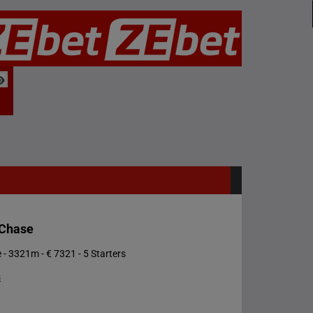
 Chase
 - 3321m - € 7321 - 5 Starters
s