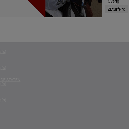
Overig
g(s)
ZEturfPro
RIKA
g(s)
D KONINKRIJK
g(s)
D
g(s)
g(s)
DE STATEN
g(s)
g(s)