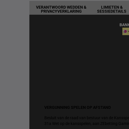
VERANTWOORD WEDDEN &
LIMIETEN &
PRIVACYVERKLARING
SESSIEDETAILS
BAN
VERGUNNING SPELEN OP AFSTAND
Besluit van de raad van bestuur van de Kansspel
31a Wet op de kansspelen, aan ZEbetting Gami