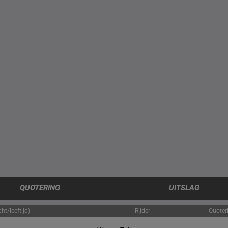
QUOTERING
UITSLAG
ht/leeftijd)
Rijder
Quoter