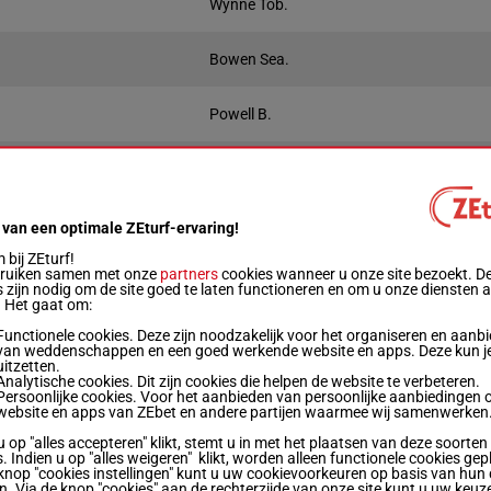
Wynne Tob.
Bowen Sea.
Powell B.
Sheehan G.
ewicht
Prestaties
Quotering
Winnend
P
 van een optimale ZEturf-ervaring!
Live
bij ZEturf!
bruiken samen met onze
partners
cookies wanneer u onze site bezoekt. D
6.5
2s (24) 2s 4s 4s 2s 2s Ah 6h Ah Ah (23) 5s 3s
 zijn nodig om de site goed te laten functioneren en om u onze diensten 
g
. Het gaat om:
Functionele cookies. Deze zijn noodzakelijk voor het organiseren en aanb
3.5
van weddenschappen en een goed werkende website en apps. Deze kun je
2s 1s 6h As (24) 6h Ah 4h 7h 7h 10p
g
uitzetten.
Analytische cookies. Dit zijn cookies die helpen de website te verbeteren.
Persoonlijke cookies. Voor het aanbieden van persoonlijke aanbiedingen 
website en apps van ZEbet en andere partijen waarmee wij samenwerken
6h (24) 10s 2s As 1s 6s 11h 6h 6h 4h 12h (23)
1 kg
9h
u op "alles accepteren" klikt, stemt u in met het plaatsen van deze soorten
. Indien u op "alles weigeren" klikt, worden alleen functionele cookies gep
knop "cookies instellingen" kunt u uw cookievoorkeuren op basis van hun 
en. Via de knop "cookies" aan de rechterzijde van onze site kunt u uw keuz