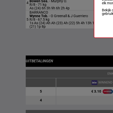
Bowen Sea.
-
Murphy O.
4
R/8
7
elk mo
R/8 -
71 kg
As (24) 6h 3h 9h 6h 2h 4p
Bekijk 
BARRANCO
gebrui
Wynne Tob.
-
O Greenall & J Guerriero
6
5
R/8 -
67.5 kg
R/8
k
1s As (24) Ah Ah (23) Ah (22) 5h 4h 13h 10h
(21) 1p 8p
UITBETALINGEN
EN
WINNEND
€ 3.10
5
4