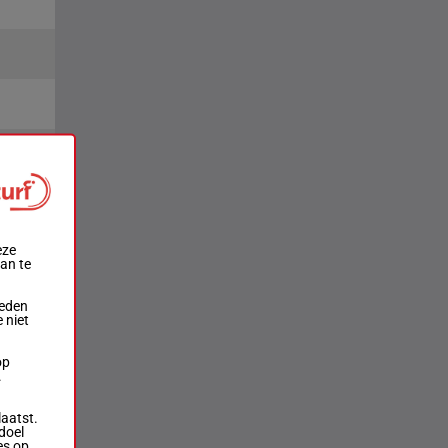
laats
2e
4e
eze
aan te
ieden
 niet
op
.
laatst.
doel
es op