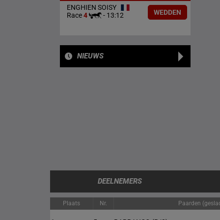
ENGHIEN SOISY
WEDDEN
Race
4
-
13:12
NIEUWS
DEELNEMERS
Plaats
Nr.
Paarden (geslac