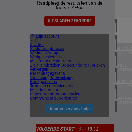
Raadpleeg de resultaten van de
1 meetin
laatste ZE5V.
ZUID-AF
1 meetin
UITSLAGEN ZE5ORDRE
VERENIG
Mijn account
5 meetin
Storten
Saldo terugboeken
IERLAN
Weddenschappen
2 meetin
Wedgeschiedenis
Mijn favoriete paarden
Zie alle rubrieken
De secundaire rubrieken
CHILI
verbergen
1 meetin
Persoonsgegevens
Verbinding & Beveiliging
Bankgegevens
VERENIG
Transactiegeschiedenis
4 meetin
Mijn documenten
Limiet - verantwoord spelen
Communicatievoorkeuren
CANADA
1 meetin
Klantenservice / hulp
VOLGENDE START
13:12