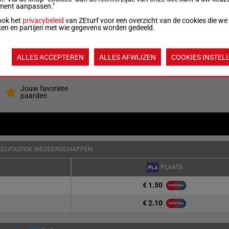
1 kg
As (24) 6h 3h 9h 6h 2h 4p
ment aanpassen."
ook het
privacybeleid
van ZEturf voor een overzicht van de cookies die we
ken en partijen met wie gegevens worden gedeeld.
7.5
1s As (24) Ah Ah (23) Ah (22) 5h 4h 13h 10h
g
(21) 1p 8p
ALLES ACCEPTEREN
ALLES AFWIJZEN
COOKIES INSTEL
Quoteringen ve
Jouw favoriete
paarden
KELVOUDIGE WEDDENSCHAPPEN
PLAATS
€ 1.50
€ 2.10