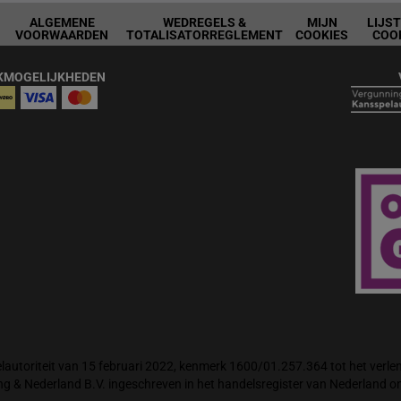
ALGEMENE
WEDREGELS &
MIJN
LIJS
VOORWAARDEN
TOTALISATORREGLEMENT
COOKIES
COO
KMOGELIJKHEDEN
autoriteit van 15 februari 2022, kenmerk 1600/01.257.364 tot het verlene
ng & Nederland B.V. ingeschreven in het handelsregister van Nederland