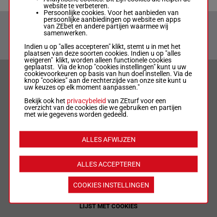
website te verbeteren.
Persoonlijke cookies. Voor het aanbieden van
persoonlijke aanbiedingen op website en apps
van ZEbet en andere partijen waarmee wij
samenwerken.
Indien u op "alles accepteren" klikt, stemt u in met het
plaatsen van deze soorten cookies. Indien u op "alles
weigeren" klikt, worden alleen functionele cookies
geplaatst. Via de knop "cookies instellingen" kunt u uw
cookievoorkeuren op basis van hun doel instellen. Via de
VERANTWOORD WEDDEN & PRIVACYVERKLARING
knop "cookies" aan de rechterzijde van onze site kunt u
uw keuzes op elk moment aanpassen."
LIMIETEN & SESSIEDETAILS
Bekijk ook het
privacybeleid
van ZEturf voor een
overzicht van de cookies die we gebruiken en partijen
met wie gegevens worden gedeeld.
ALGEMENE VOORWAARDEN
ALLES AFWIJZEN
WEDREGELS & TOTALISATORREGLEMENT
ALLES ACCEPTEREN
MIJN COOKIES
COOKIES INSTELLINGEN
LIJST MET COOKIES