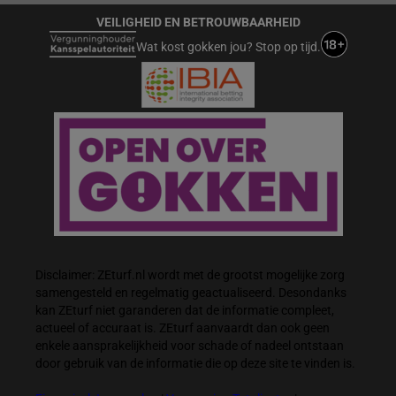
VEILIGHEID EN BETROUWBAARHEID
Wat kost gokken jou? Stop op tijd.
Disclaimer: ZEturf.nl wordt met de grootst mogelijke zorg
samengesteld en regelmatig geactualiseerd. Desondanks
kan ZEturf niet garanderen dat de informatie compleet,
actueel of accuraat is. ZEturf aanvaardt dan ook geen
enkele aansprakelijkheid voor schade of nadeel ontstaan
door gebruik van de informatie die op deze site te vinden is.