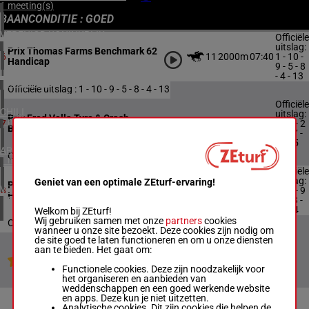
1 meeting(s)
BAANCONDITIE : GOED
VERENIGD KONINKRIJK
Officiële
4 meeting(s)
uitslag:
Prix Thomas Farms Benchmark 62
11
2000m
07:40
1 - 10 -
6
Handicap
9 - 5 - 8
IERLAND
- 4 - 13
1 meeting(s)
Officiële uitslag : 1 - 10 - 9 - 5 - 8 - 4 - 13
Officiële
CHILI
uitslag:
Prix Fred Vella Tyre & Crash
1 meeting(s)
13
1400m
08:15
1 - 3 - 2
7
Benchmark 60 Handicap
- 9 - 7 -
12 - 5
ARGENTINIË
Officiële uitslag : 1 - 3 - 2 - 9 - 7 - 12 - 5
1 meeting(s)
Officiële
uitslag:
Geniet van een optimale ZEturf-ervaring!
Prix Mulch 'N' More Benchmark 60
VERENIGDE STATEN
13
1400m
08:50
6 - 1 - 9
8
Handicap
4 meeting(s)
- 3 - 8 -
2 - 14
Welkom bij ZEturf!
Wij gebruiken samen met onze
partners
cookies
Officiële uitslag : 6 - 1 - 9 - 3 - 8 - 2 - 14
wanneer u onze site bezoekt. Deze cookies zijn nodig om
de site goed te laten functioneren en om u onze diensten
aan te bieden. Het gaat om:
Jouw favoriete paarden
Functionele cookies. Deze zijn noodzakelijk voor
het organiseren en aanbieden van
weddenschappen en een goed werkende website
en apps. Deze kun je niet uitzetten.
Analytische cookies. Dit zijn cookies die helpen de