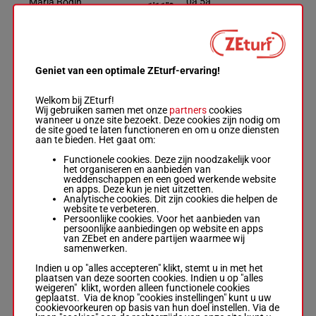
0a 5a
Maria Bodin
1'11"9
6
M/7
1640m
(24) 4a
M/7 - 1640m
-
€ 67.171
2a 2a
1'11"9
-
€ 67.171
0a 5a (24) 4a
2a 2a
Geniet van een optimale ZEturf-ervaring!
GLOBAL
DEPENDABLE
Welkom bij ZEturf!
Wij gebruiken samen met onze
partners
cookies
wanneer u onze site bezoekt. Deze cookies zijn nodig om
Mats E Djuse
-
1'10"9
0a 2a Da
de site goed te laten functioneren en om u onze diensten
7
R/7
1640m
Mattias Djuse
€ 68.781
6a 1a
aan te bieden. Het gaat om:
R/7 - 1640m
-
1'10"9
-
Functionele cookies. Deze zijn noodzakelijk voor
€ 68.781
het organiseren en aanbieden van
0a 2a Da 6a 1a
weddenschappen en een goed werkende website
en apps. Deze kun je niet uitzetten.
Analytische cookies. Dit zijn cookies die helpen de
FALCO
website te verbeteren.
Persoonlijke cookies. Voor het aanbieden van
DELL'EST
persoonlijke aanbiedingen op website en apps
Oskar Kylin
van ZEbet en andere partijen waarmee wij
Blom
-
samenwerken.
Da Da
Gennaro
1'10"2
8
H/4
1640m
3a 1a
Casillo
€ 52.355
Indien u op "alles accepteren" klikt, stemt u in met het
(24) 2a
H/4 - 1640m
-
plaatsen van deze soorten cookies. Indien u op "alles
1'10"2
-
weigeren" klikt, worden alleen functionele cookies
€ 52.355
geplaatst. Via de knop "cookies instellingen" kunt u uw
Da Da 3a 1a
cookievoorkeuren op basis van hun doel instellen. Via de
(24) 2a