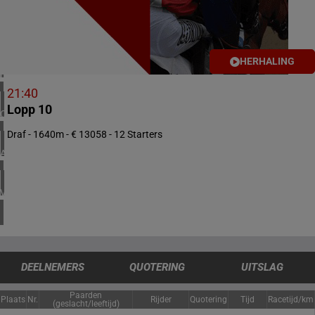
1 meeting(s)
VERENIGD KONINKRIJK
4 meeting(s)
HERHALING
IERLAND
1 meeting(s)
21:40
Lopp 10
CHILI
1 meeting(s)
Draf - 1640m - € 13058 - 12 Starters
ARGENTINIË
1 meeting(s)
VERENIGDE STATEN
4 meeting(s)
DEELNEMERS
QUOTERING
UITSLAG
Paarden
Plaats
Nr.
Rijder
Quotering
Tijd
Racetijd/km
(geslacht/leeftijd)