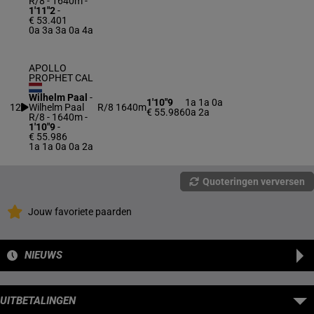
R/8 - 1640m
-
1'11"2
-
€ 53.401
0a 3a 3a 0a 4a
APOLLO
PROPHET CAL
Wilhelm Paal
-
1'10"9
1a 1a 0a
12
Wilhelm Paal
R/8
1640m
€ 55.986
0a 2a
R/8 - 1640m
-
1'10"9
-
€ 55.986
1a 1a 0a 0a 2a
Quoteringen verversen
Jouw favoriete paarden
NIEUWS
UITBETALINGEN