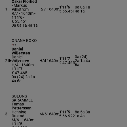
Oskar Florhed
-
Markus
1'11"6
0a 0a 1a
1
R/7
1640m
Pihlström
€ 55.451
4a 1a
R/7 - 1640m
-
1'11"6
-
€ 55.451
0a 0a 1a 4a 1a
ONANA BOKO
Daniel
Wäjersten
-
0a (24)
Daniel
1'11"7
2
H/4
1640m
2a 1a 4a
Wäjersten
€ 47.465
6a
H/4 - 1640m
-
1'11"7
-
€ 47.465
0a (24) 2a 1a
4a 6a
SOLONS
SKRAMMEL
Tomas
Pettersson
-
Henning
1'11"5
8a 5a 3a
3
M/6
1640m
Rustad
€ 66.922
1a 4a
M/6 - 1640m
-
1'11"5
-