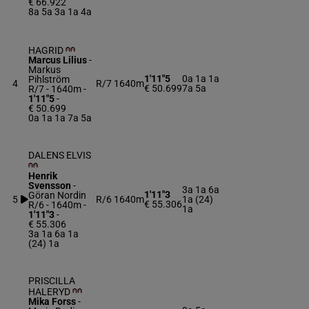
€ 66.922
8a 5a 3a 1a 4a
HAGRID
Marcus Lilius
-
Markus
1'11"5
0a 1a 1a
Pihlström
4
R/7
1640m
€ 50.699
7a 5a
R/7 - 1640m
-
1'11"5
-
€ 50.699
0a 1a 1a 7a 5a
DALENS ELVIS
Henrik
Svensson
-
3a 1a 6a
1'11"3
Göran Nordin
5
R/6
1640m
1a (24)
€ 55.306
R/6 - 1640m
-
1a
1'11"3
-
€ 55.306
3a 1a 6a 1a
(24) 1a
PRISCILLA
HALERYD
Mika Forss
-