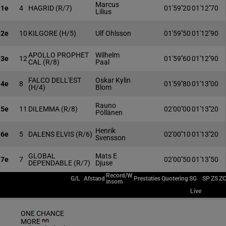
Marcus
1e
4
HAGRID
(R/7)
01'59''20
01'12''70
Lilius
2e
10
KILGORE
(H/5)
Ulf Ohlsson
01'59''50
01'12''90
APOLLO PROPHET
Wilhelm
3e
12
01'59''60
01'12''90
CAL
(R/8)
Paal
FALCO DELL'EST
Oskar Kylin
4e
8
01'59''80
01'13''00
(H/4)
Blom
Rauno
5e
11
DILEMMA
(R/8)
02'00''00
01'13''20
Pöllänen
Henrik
6e
5
DALENS ELVIS
(R/6)
02'00''10
01'13''20
Svensson
GLOBAL
Mats E
7e
7
02'00''50
01'13''50
DEPENDABLE
(R/7)
Djuse
Record/W
G/L
Afstand
Prestaties
Quotering
SG
SP
ZS
Z
insom
Live
ONE CHANCE
MORE