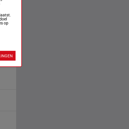
.
laatst.
doel
es op
LINGEN