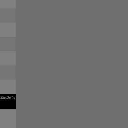
laats
2e
4e