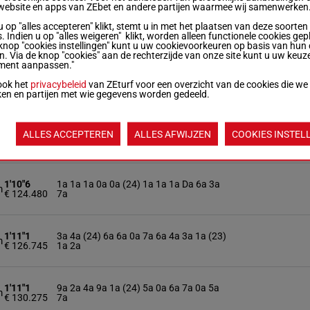
website en apps van ZEbet en andere partijen waarmee wij samenwerken
u op "alles accepteren" klikt, stemt u in met het plaatsen van deze soorten
1'11"9
Da 1a 3a 2a (24) 3a 7a 6a 0a 1a 1a 7a
m
. Indien u op "alles weigeren" klikt, worden alleen functionele cookies gep
€ 114.080
3a
knop "cookies instellingen" kunt u uw cookievoorkeuren op basis van hun 
en. Via de knop "cookies" aan de rechterzijde van onze site kunt u uw keuz
ment aanpassen."
1'12"3
0a 6a 7a (24) 4a 4a 1m 1a 3a Dm 7m
ook het
privacybeleid
van ZEturf voor een overzicht van de cookies die we
m
€ 117.230
(23) 2m Da
ken en partijen met wie gegevens worden gedeeld.
1'11"1
3a 9a 1a 4a 7a (24) 2a 2a 3a 3a 1a 3a
ALLES ACCEPTEREN
ALLES AFWIJZEN
COOKIES INSTEL
m
€ 118.777
1a
1'10"6
1a 1a 1a 0a 0a (24) 1a 1a 1a Da 6a 3a
m
€ 124.480
7a
1'11"1
3a 4a (24) 6a 6a 0a 7a 6a 4a 3a 1a (23)
m
€ 126.745
1a 2a
1'11"1
9a 2a 4a 9a 1a (24) 5a 0a 6a 7a 0a 5a
m
€ 130.275
7a