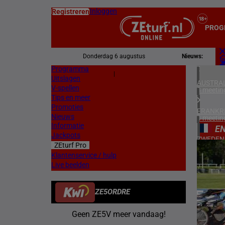
Inloggen
Registreren
PROG
Donderdag 6 augustus
Nieuws:
Programma
Z
|
Uitslagen
L
AUSTRAL
V-spellen
3 meetin
Tips en meer
Promoties
FRANKR
Nieuws
4 meetin
Informatie
EN
Jackpots
ZWEDEN
ZEturf Pro
3 meetin
2
Klantenservice / hulp
Live beelden
ZUID-AF
30/04/
1 meetin
ZE5ORDRE
HONGKO
1 meetin
Geen ZE5V meer vandaag!
VERENIG