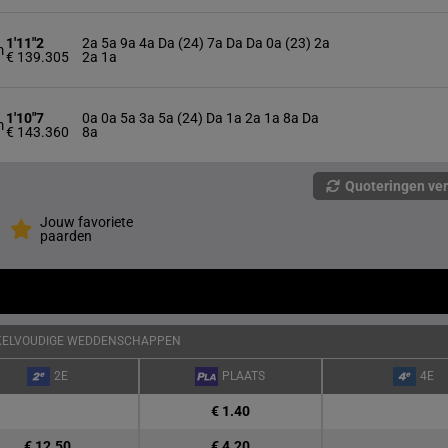
1'11"2
2a 5a 9a 4a Da (24) 7a Da Da 0a (23) 2a
m
€ 139.305
2a 1a
1'10"7
0a 0a 5a 3a 5a (24) Da 1a 2a 1a 8a Da
m
€ 143.360
8a
Quoteringen ve
Jouw favoriete
paarden
KELVOUDIGE WEDDENSCHAPPEN
2E
PLAATS
4E
€ 1.40
€ 12.50
€ 4.20