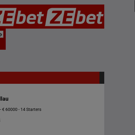
llau
- € 60000 - 14 Starters
s