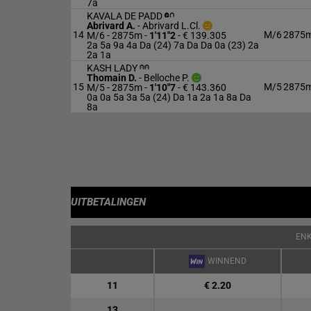
7a
KAVALA DE PADD
Abrivard A.
-
Abrivard L.Cl.
14
M/6
2875
M/6 - 2875m
-
1'11"2
- € 139.305
2a 5a 9a 4a Da (24) 7a Da Da 0a (23) 2a
2a 1a
KASH LADY
Thomain D.
-
Belloche P.
15
M/5
2875
M/5 - 2875m
-
1'10"7
- € 143.360
0a 0a 5a 3a 5a (24) Da 1a 2a 1a 8a Da
8a
UITBETALINGEN
EN
WINNEND
11
€ 2.20
13