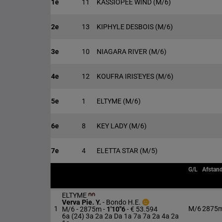
1e
11
KASSIOPEE WIND
(M/6)
2e
13
KIPHYLE DESBOIS
(M/6)
3e
10
NIAGARA RIVER
(M/6)
4e
12
KOUFRA IRIS'EYES
(M/6)
5e
1
ELTYME
(M/6)
6e
8
KEY LADY
(M/6)
7e
4
ELETTA STAR
(M/5)
G/L
Afstan
ELTYME
Verva Pie. Y.
-
Bondo H.E.
1
M/6
2875
M/6 - 2875m
-
1'10"6
- € 53.594
6a (24) 3a 2a 2a Da 1a 7a 7a 2a 4a 2a