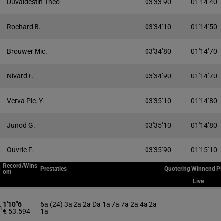
Duvaldestin Théo
03'33''90
01'14''40
Rochard B.
03'34''10
01'14''50
Brouwer Mic.
03'34''80
01'14''70
Nivard F.
03'34''90
01'14''70
Verva Pie. Y.
03'35''10
01'14''80
Junod G.
03'35''10
01'14''80
Ouvrie F.
03'35''90
01'15''10
Record/Wins
d
Prestaties
Quotering
Winnend
P
om
Live
1'10"6
6a (24) 3a 2a 2a Da 1a 7a 7a 2a 4a 2a
m
€ 53.594
1a