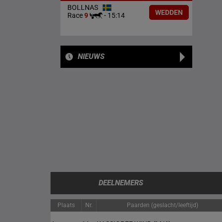
BOLLNAS
WEDDEN
Race
9
-
15:14
NIEUWS
DEELNEMERS
Plaats
Nr.
Paarden (geslacht/leeftijd)