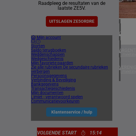
Raadpleeg de resultaten van de
4 meetin
laatste ZE5V.
IERLAN
1 meetin
UITSLAGEN ZE5ORDRE
CHILI
Mijn account
1 meetin
Storten
Saldo terugboeken
ARGENTI
Weddenschappen
1 meetin
Wedgeschiedenis
Mijn favoriete paarden
Zie alle rubrieken
De secundaire rubrieken
VERENIG
verbergen
4 meetin
Persoonsgegevens
Verbinding & Beveiliging
Bankgegevens
Transactiegeschiedenis
Mijn documenten
Limiet - verantwoord spelen
Communicatievoorkeuren
Klantenservice / hulp
VOLGENDE START
15:14