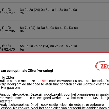
1'11"3
3a 2a 2a (24) 0a 3a 1a 1a 3a 0a 0a 0a
m
€ 55.247
2a
1'11"0
8a 7a (24) 1a Da 3a 0a 8a 4a Da Da 6a
m
€ 72.286
8a
1'11"3
5a 3a 1a 7a 5a (24) 3a 2a 8a 1a 2a 1a
m
€ 82.470
6a
1'11"4
Da 6a (24) 6a 2a 4a 4a 2a 3a 5a 3a 0a
m
€ 93.751
1a
 van een optimale ZEturf-ervaring!
bij ZEturf!
bruiken samen met onze
partners
cookies wanneer u onze site bezoekt. D
1'11"0
9a 1a 4a 5a 6a Da (24) Da 1a 0a 1a 1a
 zijn nodig om de site goed te laten functioneren en om u onze diensten 
m
€ 106.330
2a
. Het gaat om:
Functionele cookies. Deze zijn noodzakelijk voor het organiseren en aanb
van weddenschappen en een goed werkende website en apps. Deze kun je
1'13"6
Da 0a (24) Da Da 5a 2a Da 9a 0a 8a Da
uitzetten.
m
€ 109.600
(23) 2a
Analytische cookies. Dit zijn cookies die helpen de website te verbeteren.
Persoonlijke cookies. Voor het aanbieden van persoonlijke aanbiedingen 