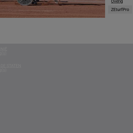
Overig
g(s)
ZEturfPro
D
g(s)
g(s)
NIË
g(s)
DE STATEN
g(s)