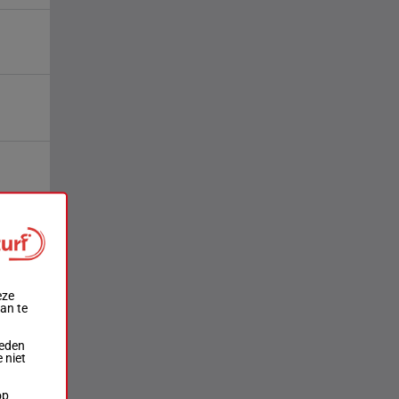
eze
aan te
ieden
 niet
op