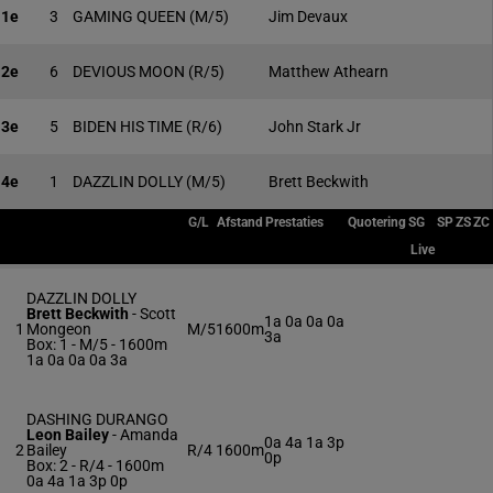
1e
3
GAMING QUEEN
(M/5)
Jim Devaux
2e
6
DEVIOUS MOON
(R/5)
Matthew Athearn
3e
5
BIDEN HIS TIME
(R/6)
John Stark Jr
4e
1
DAZZLIN DOLLY
(M/5)
Brett Beckwith
G/L
Afstand
Prestaties
Quotering
SG
SP
ZS
ZC
Live
DAZZLIN DOLLY
Brett Beckwith
-
Scott
1a 0a 0a 0a
1
Mongeon
M/5
1600m
3a
Box: 1 -
M/5 - 1600m
1a 0a 0a 0a 3a
DASHING DURANGO
Leon Bailey
-
Amanda
0a 4a 1a 3p
2
Bailey
R/4
1600m
0p
Box: 2 -
R/4 - 1600m
0a 4a 1a 3p 0p