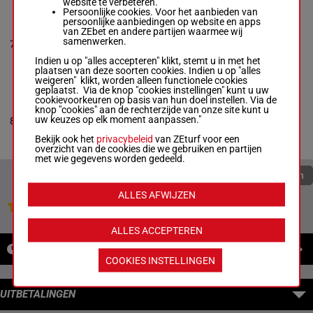
website te verbeteren.
Persoonlijke cookies. Voor het aanbieden van
persoonlijke aanbiedingen op website en apps
SUM KINDA GOOD
van ZEbet en andere partijen waarmee wij
Jacob Cutting
-
Laurie
2a 0a 3a 4a
samenwerken.
7
Tranowicz
M/6
1600m
0a
Box: 7 -
M/6 - 1600m
Indien u op "alles accepteren" klikt, stemt u in met het
2a 0a 3a 4a 0a
plaatsen van deze soorten cookies. Indien u op "alles
weigeren" klikt, worden alleen functionele cookies
geplaatst. Via de knop "cookies instellingen" kunt u uw
cookievoorkeuren op basis van hun doel instellen. Via de
VALYRIAN KEMP
knop "cookies" aan de rechterzijde van onze site kunt u
Jordan Derue
-
Jordan
2a 0a 3a 0a
uw keuzes op elk moment aanpassen."
8
Derue
R/5
1600m
3a
Box: 8 -
R/5 - 1600m
Bekijk ook het
privacybeleid
van ZEturf voor een
2a 0a 3a 0a 3a
overzicht van de cookies die we gebruiken en partijen
met wie gegevens worden gedeeld.
Quoteringen verversen
ALLES AFWIJZEN
Jouw favoriete paarden
ALLES ACCEPTEREN
NIEUWS
COOKIES INSTELLINGEN
UITBETALINGEN