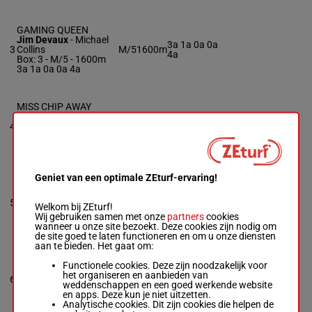
GAMING QUEEN
Jim Devaux
-
Michael
3a 1a 0a 0a
3
Collins
M/5
1600m
4a
Box: 3 -
M/5 - 1600m
3a 1a 0a 0a 4a
MISS CHIP AWAY
Brett Crawford
-
Brian
0a 4a (24)
4
Cross
M/4
1600m
4a 0a 3a
Box: 4 -
M/4 - 1600m
0a 4a (24) 4a 0a 3a
Geniet van een optimale ZEturf-ervaring!
BIDEN HIS TIME
John Stark Jr
-
4a 3a 4a 0a
5
Maureen Salino
R/6
1600m
Welkom bij ZEturf!
2a
Box: 5 -
R/6 - 1600m
Wij gebruiken samen met onze
partners
cookies
4a 3a 4a 0a 2a
wanneer u onze site bezoekt. Deze cookies zijn nodig om
de site goed te laten functioneren en om u onze diensten
aan te bieden. Het gaat om:
DEVIOUS MOON
Functionele cookies. Deze zijn noodzakelijk voor
Matthew Athearn
-
het organiseren en aanbieden van
2a 1a 3a 3a
6
Gretchen Athearn
R/5
1600m
weddenschappen en een goed werkende website
1a
Box: 6 -
R/5 - 1600m
en apps. Deze kun je niet uitzetten.
2a 1a 3a 3a 1a
Analytische cookies. Dit zijn cookies die helpen de