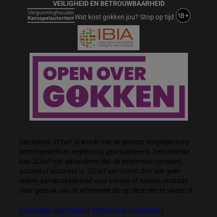
VEILIGHEID EN BETROUWBAARHEID
Wat kost gokken jou? Stop op tijd.
Disclaimer: ZEturf.nl wordt met de grootst mogelijke zorg
samengesteld en regelmatig geactualiseerd. Desondanks
kan ZEturf niet garanderen dat de informatie compleet,
actueel of accuraat is. ZEturf aanvaardt dan ook geen
enkele aansprakelijkheid voor schade of nadeel ontstaan
door gebruik van de informatie die op deze site te vinden is.
Financieel Jaarverslag
|
Vergunning Totalisator
|