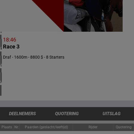
1 meeting(s)
VERENIGD KONINKRIJK
4 meeting(s)
IERLAND
1 meeting(s)
18:46
Race 3
CHILI
1 meeting(s)
Draf - 1600m - 8800 $ - 8 Starters
ARGENTINIË
1 meeting(s)
VERENIGDE STATEN
4 meeting(s)
DEELNEMERS
QUOTERING
UITSLAG
Plaats
Nr.
Paarden (geslacht/leeftijd)
Rijder
Quotering