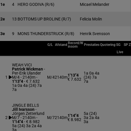
1e
4
HERO GODIVA
(R/6)
Micael Melander
2e
13
BOTTOMS UP BROLINE
(R/7)
Felicia Molin
3e
9
MONS THUNDERSTRUCK
(R/8)
Henrik Svensson
Record/W
G/L
Afstand
Prestaties
Quotering
SG
SP
Z
insom
Live
WEAH VICI
Patrick Wickman
-
Per-Erik Ulander
1a 0a 4a
1'13"4
1
M/4 - 2140m
-
M/4
2140m
(24) 7a
€ 7.632
1'13"4
- € 7.632
7a
1a 0a 4a (24) 7a
7a
JINGLE BELLS
Jill Ivarsson
-
Jörgen Zetterlund
5a (24)
1'14"4
2
M/7 - 2140m
-
M/7
2140m
3a 2a 4a
€ 8.982
1'14"4
- € 8.982
3a
5a (24) 3a 2a 4a
3a