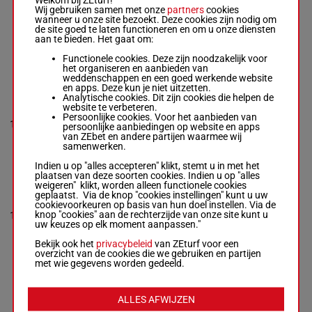
THUNDERSTRUCK
Wij gebruiken samen met onze
partners
cookies
Henrik Svensson
-
wanneer u onze site bezoekt. Deze cookies zijn nodig om
1'14"3
0a 4a 0a
9
Søren V. Jensen
R/8
2160m
de site goed te laten functioneren en om u onze diensten
€ 15.660
3a 0a
R/8 - 2160m
-
aan te bieden. Het gaat om:
1'14"3
- € 15.660
0a 4a 0a 3a 0a
Functionele cookies. Deze zijn noodzakelijk voor
het organiseren en aanbieden van
weddenschappen en een goed werkende website
en apps. Deze kun je niet uitzetten.
TROOPER
Analytische cookies. Dit zijn cookies die helpen de
Jessika Sidbäck
-
website te verbeteren.
Jessika Sidbäck
1a Da
Persoonlijke cookies. Voor het aanbieden van
1'14"8
10
R/7 - 2160m
-
R/7
2160m
(24) 0a
persoonlijke aanbiedingen op website en apps
€ 17.674
1'14"8
- € 17.674
0a 7a
van ZEbet en andere partijen waarmee wij
1a Da (24) 0a 0a
samenwerken.
7a
Indien u op "alles accepteren" klikt, stemt u in met het
plaatsen van deze soorten cookies. Indien u op "alles
weigeren" klikt, worden alleen functionele cookies
ORWAR J.C.
geplaatst. Via de knop "cookies instellingen" kunt u uw
Stefan Edin
-
cookievoorkeuren op basis van hun doel instellen. Via de
Thomas Cedervall
1'13"3
0a 0a 1a
knop "cookies" aan de rechterzijde van onze site kunt u
11
R/6
2160m
R/6 - 2160m
-
€ 18.018
3a 0a
uw keuzes op elk moment aanpassen."
1'13"3
- € 18.018
0a 0a 1a 3a 0a
Bekijk ook het
privacybeleid
van ZEturf voor een
overzicht van de cookies die we gebruiken en partijen
met wie gegevens worden gedeeld.
YTOWNS
DRAGON
Jimmy H
ALLES AFWIJZEN
Andersson
-
Rolf
0a 4a 3a
1'11"3