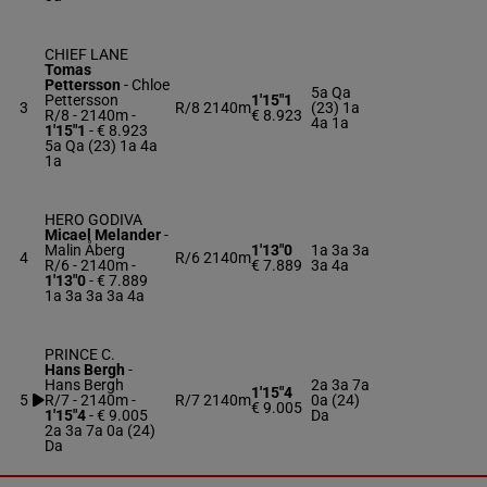
CHIEF LANE
Tomas
Pettersson
-
Chloe
5a Qa
Pettersson
1'15"1
3
R/8
2140m
(23) 1a
R/8 - 2140m
-
€ 8.923
4a 1a
1'15"1
- € 8.923
5a Qa (23) 1a 4a
1a
HERO GODIVA
Micael Melander
-
Malin Åberg
1'13"0
1a 3a 3a
4
R/6
2140m
R/6 - 2140m
-
€ 7.889
3a 4a
1'13"0
- € 7.889
1a 3a 3a 3a 4a
PRINCE C.
Hans Bergh
-
Hans Bergh
2a 3a 7a
1'15"4
5
R/7 - 2140m
-
R/7
2140m
0a (24)
€ 9.005
1'15"4
- € 9.005
Da
2a 3a 7a 0a (24)
Da