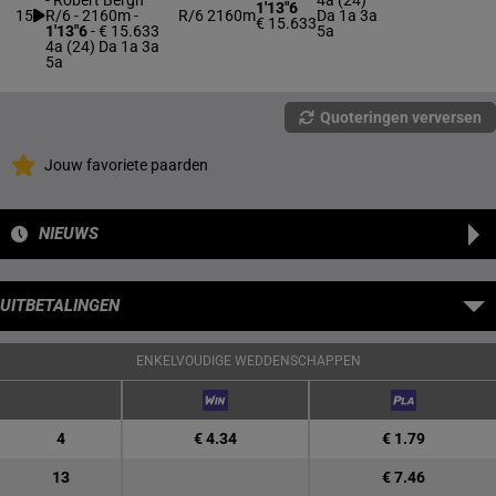
-
Robert Bergh
4a (24)
1'13"6
15
R/6 - 2160m
-
R/6
2160m
Da 1a 3a
€ 15.633
1'13"6
- € 15.633
5a
4a (24) Da 1a 3a
5a
Quoteringen verversen
Jouw favoriete paarden
NIEUWS
UITBETALINGEN
ENKELVOUDIGE WEDDENSCHAPPEN
4
€ 4.34
€ 1.79
13
€ 7.46