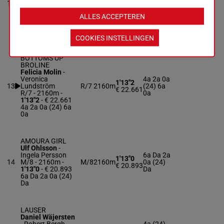
12
Gilljam
R/6
2160m
(24) 7a
€ 19.143
R/6 - 2160m
-
3a
ALLES ACCEPTEREN
1'11"3
- € 19.143
0a 4a 3a (24) 7a
3a
COOKIES INSTELLINGEN
BOTTOMS UP
BROLINE
Felicia Molin
-
Veronica
4a 2a 0a
1'13"2
13
Lundström
R/7
2160m
(24) 6a
€ 22.661
R/7 - 2160m
-
0a
1'13"2
- € 22.661
4a 2a 0a (24) 6a
0a
AMOURA GIRL
Ulf Ohlsson
-
Ingela Persson
6a Da 2a
1'13"0
14
M/8 - 2160m
-
M/8
2160m
0a (24)
€ 20.893
1'13"0
- € 20.893
Da
6a Da 2a 0a (24)
Da
LAUSER
Daniel Wäjersten