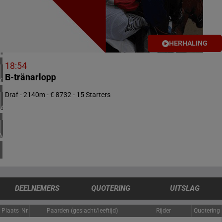
1 meeting(s)
VERENIGD KONINKRIJK
4 meeting(s)
HERHALING
IERLAND
1 meeting(s)
18:54
B-tränarlopp
CHILI
1 meeting(s)
Draf - 2140m - € 8732 - 15 Starters
ARGENTINIË
1 meeting(s)
VERENIGDE STATEN
4 meeting(s)
DEELNEMERS
QUOTERING
UITSLAG
Plaats
Nr.
Paarden (geslacht/leeftijd)
Rijder
Quotering