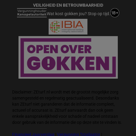
VEILIGHEID EN BETROUWBAARHEID
Wat kost gokken jou? Stop op tijd.
Disclaimer: ZEturf.nl wordt met de grootst mogelijke zorg
samengesteld en regelmatig geactualiseerd. Desondanks
kan ZEturf niet garanderen dat de informatie compleet,
actueel of accuraat is. ZEturf aanvaardt dan ook geen
enkele aansprakelijkheid voor schade of nadeel ontstaan
door gebruik van de informatie die op deze site te vinden is.
Financieel Jaarverslag
|
Vergunning Totalisator
|