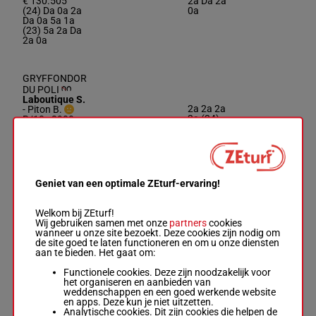
€ 130.505
2a Da 2a
(24) Da 0a 2a
0a
Da 0a 5a 1a
(23) 5a 2a Da
2a 0a
GRYFFONDOR
DU POLI
Laboutique S.
2a 2a 2a
-
Piton B.
2a (24)
R/10 - 2900m
1'12"3
8
R/10
2900m
Da 1a 5a
-
1'12"3
-
€ 131.710
4a 5a 2a
€ 131.710
1a 0a
2a 2a 2a 2a
(24) Da 1a 5a
4a 5a 2a 1a
0a
Geniet van een optimale ZEturf-ervaring!
Welkom bij ZEturf!
INES DE LA
Wij gebruiken samen met onze
partners
cookies
ROUVRE
wanneer u onze site bezoekt. Deze cookies zijn nodig om
Perrier T.
-
de site goed te laten functioneren en om u onze diensten
5a 5a 7a
David L.M.
aan te bieden. Het gaat om:
8a 1a 6a
M/8 - 2900m
-
1'10"9
9
M/8
2900m
(24) 0a
1'10"9
-
Functionele cookies. Deze zijn noodzakelijk voor
€ 135.420
6a 0a 3a
€ 135.420
het organiseren en aanbieden van
5a 4a
5a 5a 7a 8a
weddenschappen en een goed werkende website
1a 6a (24) 0a
en apps. Deze kun je niet uitzetten.
6a 0a 3a 5a
Analytische cookies. Dit zijn cookies die helpen de