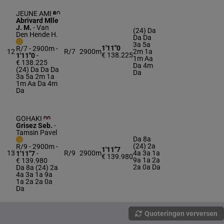
JEUNE AMI
Abrivard Mlle
J. M.
-
Van
(24) Da
Den Hende H.
Da Da
3a 5a
1'11"0
R/7 - 2900m
-
12
R/7
2900m
2m 1a
€ 138.225
1'11"0
-
1m Aa
€ 138.225
Da 4m
(24) Da Da Da
Da
3a 5a 2m 1a
1m Aa Da 4m
Da
GOHAKI
Grisez Seb.
-
Tamsin Pavel
Da 8a
(24) 2a
R/9 - 2900m
-
1'11"7
13
R/9
2900m
4a 3a 1a
1'11"7
-
€ 139.980
9a 1a 2a
€ 139.980
2a 0a Da
Da 8a (24) 2a
4a 3a 1a 9a
1a 2a 2a 0a
Da
Quoteringen verversen