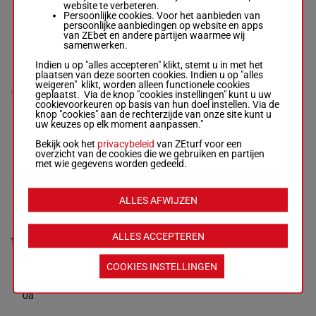
4a
website te verbeteren.
Persoonlijke cookies. Voor het aanbieden van
persoonlijke aanbiedingen op website en apps
van ZEbet en andere partijen waarmee wij
FIRST DE
samenwerken.
ROUGEMONT
NS
Indien u op "alles accepteren" klikt, stemt u in met het
0a 4a 0a
Neirinck Ado.
plaatsen van deze soorten cookies. Indien u op "alles
0a 9a
-
Vilault J.
weigeren" klikt, worden alleen functionele cookies
1'12"9
(24) 5m
R/10 - 2900m
10
geplaatst. Via de knop "cookies instellingen" kunt u uw
R/10
2900m
€ 135.510
3m 0a
-
1'12"9
-
cookievoorkeuren op basis van hun doel instellen. Via de
0a 5m
€ 135.510
knop "cookies" aan de rechterzijde van onze site kunt u
Da 5m
0a 4a 0a 0a
uw keuzes op elk moment aanpassen."
9a (24) 5m 3m
0a 0a 5m Da
Bekijk ook het
privacybeleid
van ZEturf voor een
5m
overzicht van de cookies die we gebruiken en partijen
met wie gegevens worden gedeeld.
HEMILIO
PIERJI
ALLES AFWIJZEN
Cavanie Mme
P.
-
Cavanie
7a 8a 9a
Mme P.
0a 6a 3a
ALLES ACCEPTEREN
R/8 - 2900m
-
1'12"1
11
R/8
2900m
6a (24)
1'12"1
-
€ 135.620
3a 5a 2a
€ 135.620
4a 0a
7a 8a 9a 0a
COOKIES INSTELLINGEN
6a 3a 6a (24)
3a 5a 2a 4a
0a