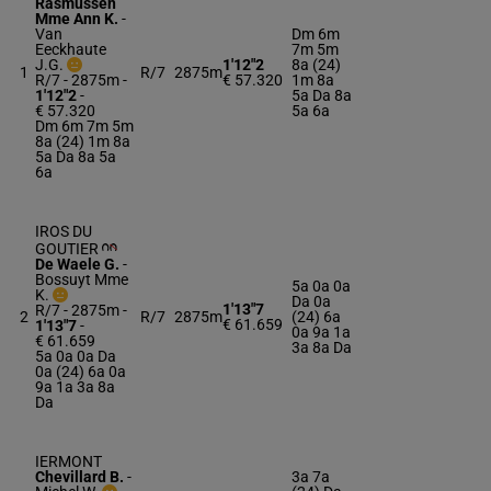
Rasmussen
Mme Ann K.
-
Van
Dm 6m
Eeckhaute
7m 5m
J.G.
1'12"2
8a (24)
1
R/7
2875m
R/7 - 2875m
-
€ 57.320
1m 8a
1'12"2
-
5a Da 8a
€ 57.320
5a 6a
Dm 6m 7m 5m
8a (24) 1m 8a
5a Da 8a 5a
6a
IROS DU
GOUTIER
De Waele G.
-
Bossuyt Mme
5a 0a 0a
K.
Da 0a
1'13"7
R/7 - 2875m
-
2
R/7
2875m
(24) 6a
€ 61.659
1'13"7
-
0a 9a 1a
€ 61.659
3a 8a Da
5a 0a 0a Da
0a (24) 6a 0a
9a 1a 3a 8a
Da
IERMONT
Chevillard B.
-
3a 7a