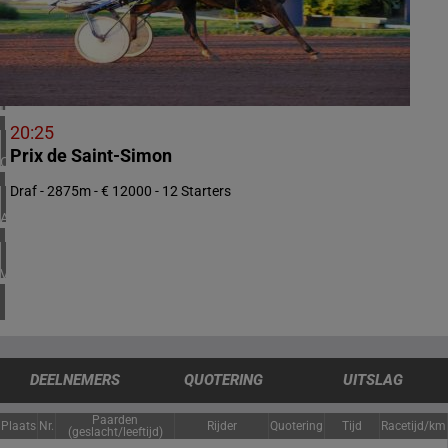
1 meeting(s)
VERENIGD KONINKRIJK
4 meeting(s)
IERLAND
1 meeting(s)
20:25
Prix de Saint-Simon
CHILI
1 meeting(s)
Draf - 2875m - € 12000 - 12 Starters
ARGENTINIË
1 meeting(s)
VERENIGDE STATEN
4 meeting(s)
DEELNEMERS
QUOTERING
UITSLAG
Paarden
Plaats
Nr.
Rijder
Quotering
Tijd
Racetijd/km
(geslacht/leeftijd)