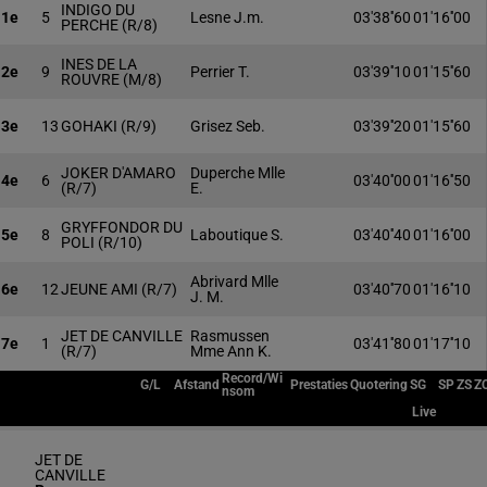
INDIGO DU
1e
5
Lesne J.m.
03'38''60
01'16''00
PERCHE
(R/8)
INES DE LA
2e
9
Perrier T.
03'39''10
01'15''60
ROUVRE
(M/8)
3e
13
GOHAKI
(R/9)
Grisez Seb.
03'39''20
01'15''60
JOKER D'AMARO
Duperche Mlle
4e
6
03'40''00
01'16''50
(R/7)
E.
GRYFFONDOR DU
5e
8
Laboutique S.
03'40''40
01'16''00
POLI
(R/10)
Abrivard Mlle
6e
12
JEUNE AMI
(R/7)
03'40''70
01'16''10
J. M.
JET DE CANVILLE
Rasmussen
7e
1
03'41''80
01'17''10
(R/7)
Mme Ann K.
Record/Wi
G/L
Afstand
Prestaties
Quotering
SG
SP
ZS
Z
nsom
Live
JET DE
CANVILLE