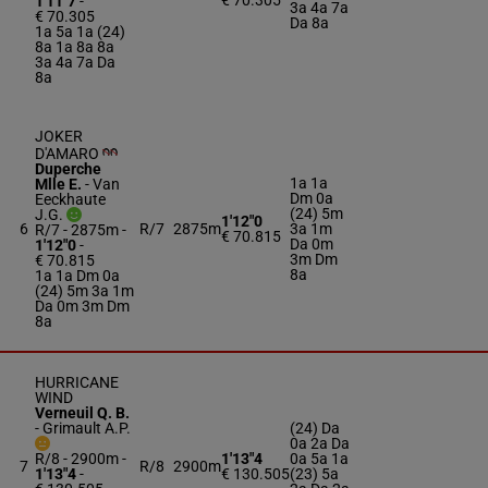
€ 70.305
1'11"7
-
3a 4a 7a
€ 70.305
Da 8a
1a 5a 1a (24)
8a 1a 8a 8a
3a 4a 7a Da
8a
JOKER
D'AMARO
Duperche
1a 1a
Mlle E.
-
Van
Dm 0a
Eeckhaute
(24) 5m
J.G.
1'12"0
6
R/7
2875m
3a 1m
R/7 - 2875m
-
€ 70.815
Da 0m
1'12"0
-
3m Dm
€ 70.815
8a
1a 1a Dm 0a
(24) 5m 3a 1m
Da 0m 3m Dm
8a
HURRICANE
WIND
Verneuil Q. B.
-
Grimault A.P.
(24) Da
0a 2a Da
R/8 - 2900m
-
1'13"4
0a 5a 1a
7
R/8
2900m
1'13"4
-
€ 130.505
(23) 5a