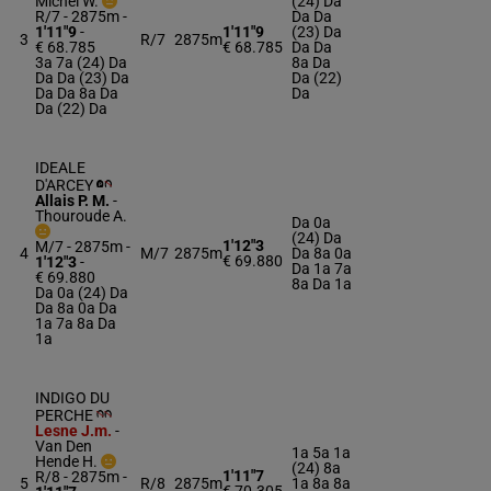
Michel W.
(24) Da
R/7 - 2875m
-
Da Da
1'11"9
-
1'11"9
(23) Da
3
R/7
2875m
€ 68.785
€ 68.785
Da Da
3a 7a (24) Da
8a Da
Da Da (23) Da
Da (22)
Da Da 8a Da
Da
Da (22) Da
IDEALE
D'ARCEY
Allais P. M.
-
Thouroude A.
Da 0a
(24) Da
1'12"3
M/7 - 2875m
-
4
M/7
2875m
Da 8a 0a
€ 69.880
1'12"3
-
Da 1a 7a
€ 69.880
8a Da 1a
Da 0a (24) Da
Da 8a 0a Da
1a 7a 8a Da
1a
INDIGO DU
PERCHE
Lesne J.m.
-
Van Den
1a 5a 1a
Hende H.
(24) 8a
1'11"7
R/8 - 2875m
-
5
R/8
2875m
1a 8a 8a