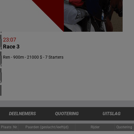
1 meeting(s)
VERENIGD KONINKRIJK
4 meeting(s)
IERLAND
1 meeting(s)
23:07
Race 3
CHILI
1 meeting(s)
Ren - 900m - 21000 $ - 7 Starters
ARGENTINIË
1 meeting(s)
VERENIGDE STATEN
4 meeting(s)
DEELNEMERS
QUOTERING
UITSLAG
Plaats
Nr.
Paarden (geslacht/leeftijd)
Rijder
Quotering