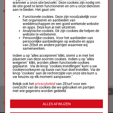
DIVA IN MOTION
wanneer u onze site bezoekt. Deze cookies zijn nodig om
Manuel
de site goed te laten functioneren en om u onze diensten
Americano
-
aan te bieden. Het gaat om:
6
M/2
51 kg
6
Frank Lucarelli
Box: 6 -
M/2 -
51
Functionele cookies. Deze zijn noodzakelijk voor
kg
het organiseren en aanbieden van
weddenschappen en een goed werkende website
en apps. Deze kun je niet uitzetten.
Analytische cookies. Dit zijn cookies die helpen de
THREE P'S
website te verbeteren.
Luis A.
Persoonlijke cookies. Voor het aanbieden van
Valenzuela
-
persoonlijke aanbiedingen op website en apps
54.5
7
Scott Tubbs
R/3
8p
7
van ZEbet en andere partijen waarmee wij
kg
Box: 7 -
R/3 -
54.5
samenwerken.
kg
8p
Indien u op "alles accepteren" klikt, stemt u in met het
plaatsen van deze soorten cookies. Indien u op "alles
weigeren" klikt, worden alleen functionele cookies
geplaatst. Via de knop "cookies instellingen" kunt u uw
EZ COWBOY NS
cookievoorkeuren op basis van hun doel instellen. Via de
Glenn W. Corbett
54.5
knop "cookies" aan de rechterzijde van onze site kunt u
8
R/3
-
Vann Belvoir
kg
uw keuzes op elk moment aanpassen."
R/3 -
54.5 kg
Bekijk ook het
privacybeleid
van ZEturf voor een
overzicht van de cookies die we gebruiken en partijen
met wie gegevens worden gedeeld.
Quoteringen verversen
Jouw favoriete paarden
ALLES AFWIJZEN