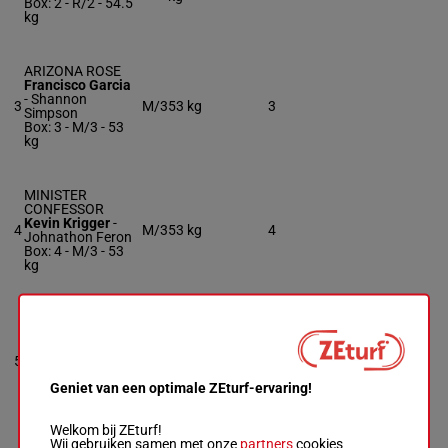
Box: 2 -
R/2 -
54.5
kg
ARIZONA ROSE
Francisco Garcia
-
Shannon
3
M/3
53 kg
3
Simpson
Box: 3 -
M/3 -
53
kg
MINISTER
CONFESSOR
Kevin Krigger
-
4
M/3
53 kg
4
Johnathon Feron
Box: 4 -
M/3 -
53
kg
ANGEL'S EFFORT
Carlos Montalvo
-
Jorge Duarte-
5
Noriega
M/3
53 kg
8p
5
Box: 5 -
M/3 -
53
Geniet van een optimale ZEturf-ervaring!
kg
8p
Welkom bij ZEturf!
Wij gebruiken samen met onze
partners
cookies