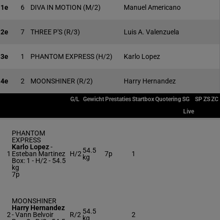
1e
6
DIVA IN MOTION
(M/2)
Manuel Americano
2e
7
THREE P'S
(R/3)
Luis A. Valenzuela
3e
1
PHANTOM EXPRESS
(H/2)
Karlo Lopez
4e
2
MOONSHINER
(R/2)
Harry Hernandez
G/L
Gewicht
Prestaties
Startbox
Quotering
SG
SP
ZS
ZC
Live
PHANTOM
EXPRESS
Karlo Lopez
-
54.5
1
Esteban Martinez
H/2
7p
1
kg
Box: 1 -
H/2 -
54.5
kg
7p
MOONSHINER
Harry Hernandez
54.5
2
-
Vann Belvoir
R/2
2
kg