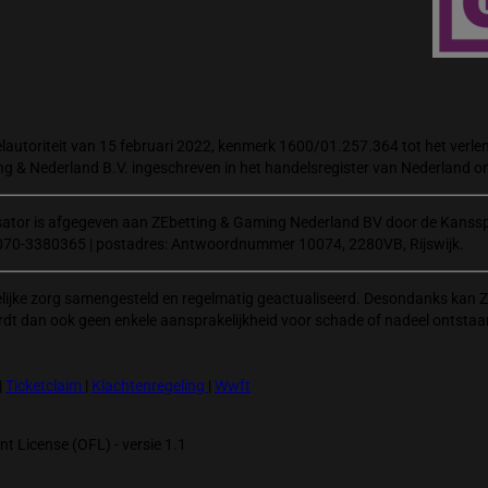
autoriteit van 15 februari 2022, kenmerk 1600/01.257.364 tot het verlene
ng & Nederland B.V. ingeschreven in het handelsregister van Nederland
isator is afgegeven aan ZEbetting & Gaming Nederland BV door de Kanssp
070-3380365 | postadres: Antwoordnummer 10074, 2280VB, Rijswijk.
elijke zorg samengesteld en regelmatig geactualiseerd. Desondanks kan Z
rdt dan ook geen enkele aansprakelijkheid voor schade of nadeel ontstaa
|
Ticketclaim
|
Klachtenregeling
|
Wwft
t License (OFL) - versie 1.1