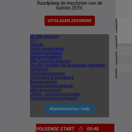
Raadpleeg de resultaten van de
4 meetin
laatste ZE5V.
IERLAN
1 meetin
UITSLAGEN ZE5ORDRE
CHILI
Mijn account
1 meetin
Storten
Saldo terugboeken
ARGENTI
Weddenschappen
1 meetin
Wedgeschiedenis
Mijn favoriete paarden
Zie alle rubrieken
De secundaire rubrieken
VERENIG
verbergen
4 meetin
Persoonsgegevens
Verbinding & Beveiliging
Bankgegevens
Transactiegeschiedenis
Mijn documenten
Limiet - verantwoord spelen
Communicatievoorkeuren
Klantenservice / hulp
VOLGENDE START
00:48