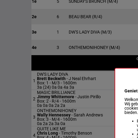
1e
5
SUNDAY'S BRUNCH
(M/4)
2e
6
BEAU BEAR
(R/4)
3e
1
DW'S LADY DIVA
(M/3)
4e
3
ONTHEMONIHONEY
(M/4)
DW'S LADY DIVA
Brett Beckwith
-
J Neal Ehrhart
1
Box: 1 -
M/3 - 1600m
3a (24) 0a 0a 4a 3a
Geniet
MAGIC BRILLIANCE
Jimmy Whittemore
-
Justin Pirillo
2
Welkom 
Box: 2 -
R/4 - 1600m
Wij ge
0a 0a 0a 2a 2a
cookies
ONTHEMONIHONEY
bieden
Wally Hennessey
-
Sarah Andrews
3
Box: 3 -
M/4 - 1600m
0a 2a 2a 3a 0a
QUITE LIKE ME
Chris Long
-
Timothy Benson
4
Box: 4 -
M/4 - 1600m