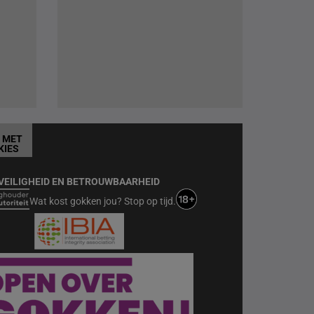
T MET
KIES
VEILIGHEID EN BETROUWBAARHEID
Wat kost gokken jou? Stop op tijd.