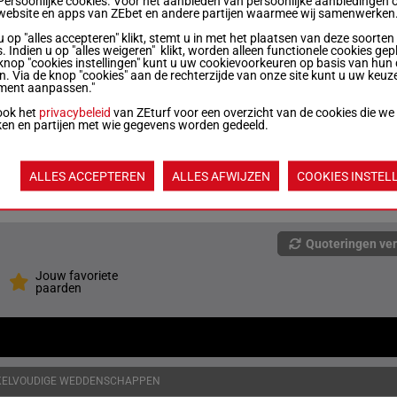
Persoonlijke cookies. Voor het aanbieden van persoonlijke aanbiedingen 
website en apps van ZEbet en andere partijen waarmee wij samenwerken
u op "alles accepteren" klikt, stemt u in met het plaatsen van deze soorten
M/4
1600m
. Indien u op "alles weigeren" klikt, worden alleen functionele cookies gep
knop "cookies instellingen" kunt u uw cookievoorkeuren op basis van hun 
en. Via de knop "cookies" aan de rechterzijde van onze site kunt u uw keuz
ment aanpassen."
R/4
1600m
4a 1a (24) 0a 3a 4a
ook het
privacybeleid
van ZEturf voor een overzicht van de cookies die we
ken en partijen met wie gegevens worden gedeeld.
M/3
1600m
0a (24) 0a 3a 0a 0a
ALLES ACCEPTEREN
ALLES AFWIJZEN
COOKIES INSTEL
M/5
1600m
0a 2a 4a 0a 0a
Quoteringen ve
Jouw favoriete
paarden
KELVOUDIGE WEDDENSCHAPPEN