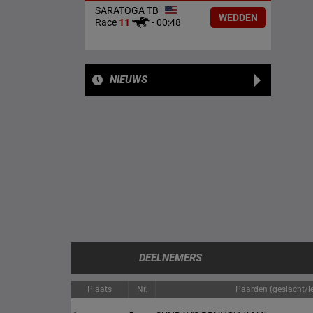
SARATOGA TB
WEDDEN
Race
11
-
00:48
NIEUWS
DEELNEMERS
Plaats
Nr.
Paarden (geslacht/le