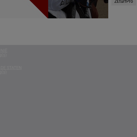
ZEturfPro
g(s)
D
g(s)
g(s)
NIË
g(s)
DE STATEN
g(s)