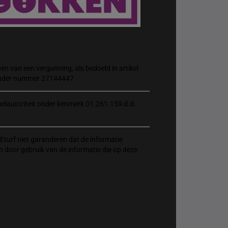
n van een vergunning, als bedoeld in artikel
 onder nummer 27144447.
elautoriteit onder kenmerk 01.261.159 d.d.
Eturf niet garanderen dat de informatie
n door gebruik van de informatie die op deze