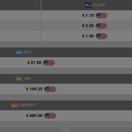
PLAATS
€ 1.10
€ 2.35
€ 1.40
DUO
€ 31.50
TRIO
€ 109.25
KWARTET
€ 489.00