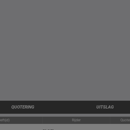
QUOTERING
UITSLAG
eftijd)
Rijder
Quote