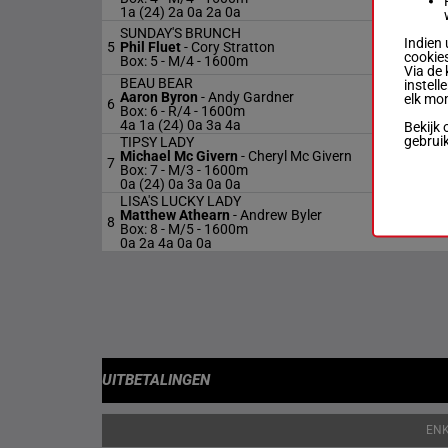
1a (24) 2a 0a 2a 0a
SUNDAY'S BRUNCH
Indien 
5
Phil Fluet
-
Cory Stratton
cookies
Box: 5 -
M/4 - 1600m
Via de 
BEAU BEAR
instell
Aaron Byron
-
Andy Gardner
elk mo
6
Box: 6 -
R/4 - 1600m
4a 1a (24) 0a 3a 4a
Bekijk 
gebrui
TIPSY LADY
Michael Mc Givern
-
Cheryl Mc Givern
7
Box: 7 -
M/3 - 1600m
0a (24) 0a 3a 0a 0a
LISA'S LUCKY LADY
Matthew Athearn
-
Andrew Byler
8
Box: 8 -
M/5 - 1600m
0a 2a 4a 0a 0a
UITBETALINGEN
EN