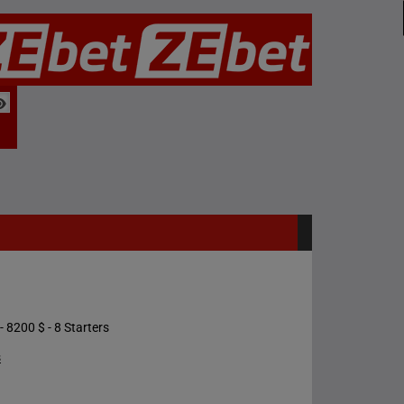
- 8200 $ - 8 Starters
s