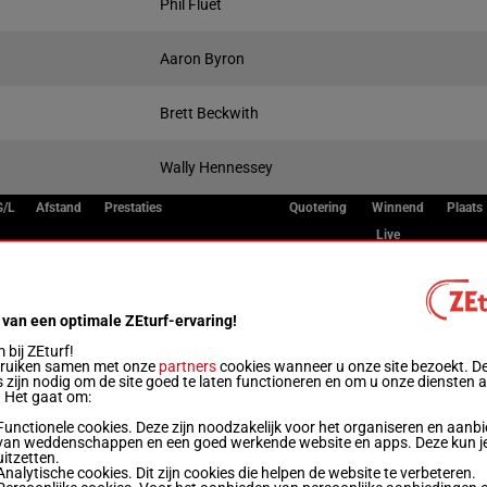
Phil Fluet
Aaron Byron
Brett Beckwith
Wally Hennessey
G/L
Afstand
Prestaties
Quotering
Winnend
Plaats
Live
M/3
1600m
3a (24) 0a 0a 4a 3a
 van een optimale ZEturf-ervaring!
R/4
1600m
0a 0a 0a 2a 2a
bij ZEturf!
bruiken samen met onze
partners
cookies wanneer u onze site bezoekt. D
 zijn nodig om de site goed te laten functioneren en om u onze diensten 
. Het gaat om:
M/4
1600m
0a 2a 2a 3a 0a
Functionele cookies. Deze zijn noodzakelijk voor het organiseren en aanb
van weddenschappen en een goed werkende website en apps. Deze kun je
uitzetten.
Analytische cookies. Dit zijn cookies die helpen de website te verbeteren.
M/4
1600m
1a (24) 2a 0a 2a 0a