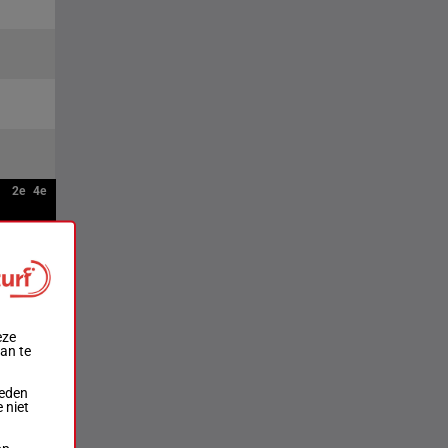
2e
4e
eze
aan te
ieden
 niet