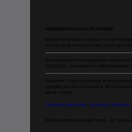
VERGUNNING SPELEN OP AFSTAND
Besluit van de raad van bestuur van de Kansspel
31a Wet op de kansspelen, aan ZEbetting Gami
De vergunning tot het organiseren van de total
25/03/2022. www.zeturf.nl | telefoonnummer: 
Disclaimer: ZEturf.nl wordt met de grootst mog
compleet, actueel of accuraat is. ZEturf aanvaa
site te vinden is.
Financieel Jaarverslag
|
Vergunning Totalisator
Roboto-lettertype (Google Fonts). - SIL Open Fon