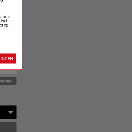
op
.
laatst.
doel
es op
LINGEN
rversen