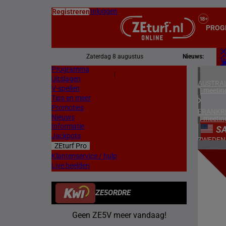
Inloggen
Registreren
PROG
Zaterdag 8 augustus
Nieuws:
Programma
Z
|
Uitslagen
L
AUSTRAL
V-spellen
3 meetin
Tips en meer
Promoties
FRANKR
Nieuws
4 meetin
Informatie
S
Jackpots
ZWEDEN
ZEturf Pro
3 meetin
9
Klantenservice / hulp
Live beelden
ZUID-AF
30/04/
1 meetin
ZE5ORDRE
HONGKO
1 meetin
Geen ZE5V meer vandaag!
VERENIG