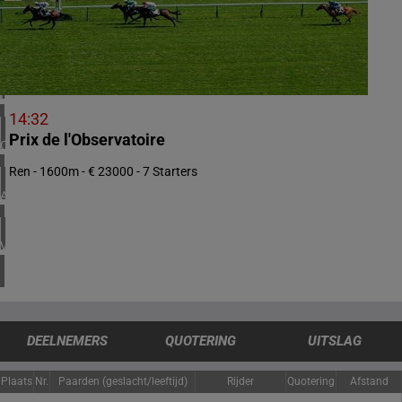
1 meeting(s)
VERENIGD KONINKRIJK
4 meeting(s)
IERLAND
1 meeting(s)
14:32
Prix de l'Observatoire
CHILI
1 meeting(s)
Ren - 1600m - € 23000 - 7 Starters
ARGENTINIË
1 meeting(s)
VERENIGDE STATEN
4 meeting(s)
DEELNEMERS
QUOTERING
UITSLAG
Plaats
Nr.
Paarden (geslacht/leeftijd)
Rijder
Quotering
Afstand