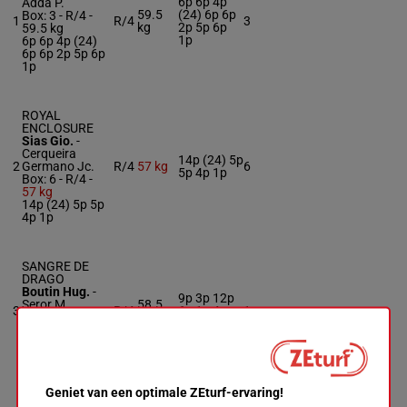
6p 6p 4p
Adda P.
59.5
(24) 6p 6p
Box: 3 -
R/4 -
1
R/4
3
kg
2p 5p 6p
59.5 kg
1p
6p 6p 4p (24)
6p 6p 2p 5p 6p
1p
ROYAL
ENCLOSURE
Sias Gio.
-
Cerqueira
14p (24) 5p
2
Germano Jc.
R/4
57 kg
6
5p 4p 1p
Box: 6 -
R/4 -
57 kg
14p (24) 5p 5p
4p 1p
SANGRE DE
DRAGO
Boutin Hug.
-
9p 3p 12p
Seror M.
58.5
3
R/4
6p 1p 4p
1
Box: 1 -
R/4 -
kg
5p
58.5 kg
9p 3p 12p 6p
1p 4p 5p
Geniet van een optimale ZEturf-ervaring!
SOLAS