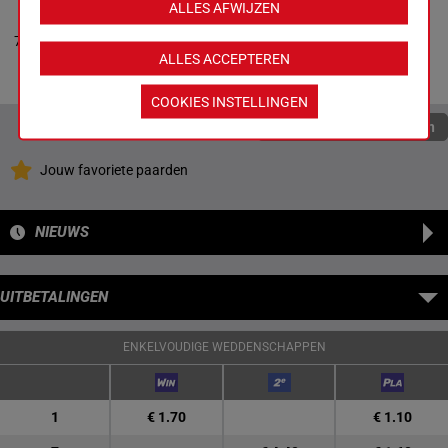
HEMATITE
ALLES AFWIJZEN
Demuro C.
-
53.5
13p 3p 9p
Legros B.
7
M/4
2
kg
3p
Box: 2 -
M/4 -
ALLES ACCEPTEREN
53.5 kg
13p 3p 9p 3p
COOKIES INSTELLINGEN
Quoteringen verversen
Jouw favoriete paarden
NIEUWS
UITBETALINGEN
ENKELVOUDIGE WEDDENSCHAPPEN
1
€ 1.70
€ 1.10