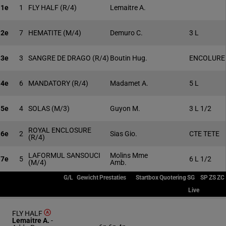
1e
1
FLY HALF
(R/4)
Lemaitre A.
2e
7
HEMATITE
(M/4)
Demuro C.
3 L
3e
3
SANGRE DE DRAGO
(R/4)
Boutin Hug.
ENCOLURE
4e
6
MANDATORY
(R/4)
Madamet A.
5 L
5e
4
SOLAS
(M/3)
Guyon M.
3 L 1/2
ROYAL ENCLOSURE
6e
2
Sias Gio.
CTE TETE
(R/4)
LAFORMUL SANSOUCI
Molins Mme
7e
5
6 L 1/2
(M/4)
Amb.
G/L
Gewicht
Prestaties
Startbox
Quotering
SG
SP
ZS
ZC
Live
FLY HALF
Lemaitre A.
-