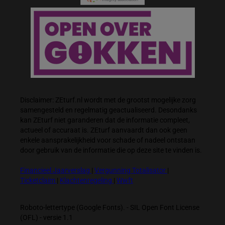
Disclaimer: ZEturf.nl wordt met de grootst mogelijke zorg
samengesteld en regelmatig geactualiseerd. Desondanks
kan ZEturf niet garanderen dat de informatie compleet,
actueel of accuraat is. ZEturf aanvaardt dan ook geen
enkele aansprakelijkheid voor schade of nadeel ontstaan
door gebruik van de informatie die op deze site te vinden is.
Financieel Jaarverslag
|
Vergunning Totalisator
|
Ticketclaim
|
Klachtenregeling
|
Wwft
Roboto-lettertype (Google Fonts). - SIL Open Font License
(OFL) - versie 1.1