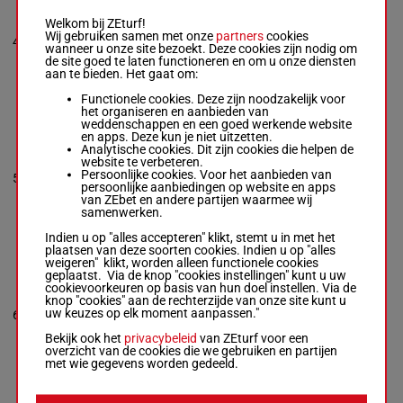
Guyon M.
-
7p 4p (24)
Monfort Fr.
Welkom bij ZEturf!
1p 1p 3p
Box: 7 -
Wij gebruiken samen met onze
M/3 -
partners
cookies
4
M/3
57 kg
1p 4p 5p
7
57 kg
wanneer u onze site bezoekt. Deze cookies zijn nodig om
5p 4p 4p
7p 4p (24) 1p
de site goed te laten functioneren en om u onze diensten
8p
1p 3p 1p 4p 5p
aan te bieden. Het gaat om:
5p 4p 4p 8p
Functionele cookies. Deze zijn noodzakelijk voor
het organiseren en aanbieden van
weddenschappen en een goed werkende website
LAFORMUL
en apps. Deze kun je niet uitzetten.
SANSOUCI
Analytische cookies. Dit zijn cookies die helpen de
Molins Mme
website te verbeteren.
Amb.
-
Proietti
55.5
6p 8p 1p
Persoonlijke cookies. Voor het aanbieden van
5
M/4
5
L.
kg
5p
persoonlijke aanbiedingen op website en apps
Box: 5 -
M/4 -
van ZEbet en andere partijen waarmee wij
55.5 kg
samenwerken.
6p 8p 1p 5p
Indien u op "alles accepteren" klikt, stemt u in met het
plaatsen van deze soorten cookies. Indien u op "alles
weigeren" klikt, worden alleen functionele cookies
MANDATORY
geplaatst. Via de knop "cookies instellingen" kunt u uw
Madamet A.
-
cookievoorkeuren op basis van hun doel instellen. Via de
Satalia D.
8p 4p 5p
knop "cookies" aan de rechterzijde van onze site kunt u
Box: 4 -
R/4 -
56.5
6p 4p 7p
uw keuzes op elk moment aanpassen."
6
R/4
4
56.5 kg
kg
(24) 8p 6p
8p 4p 5p 6p 4p
7p
Bekijk ook het
privacybeleid
van ZEturf voor een
7p (24) 8p 6p
overzicht van de cookies die we gebruiken en partijen
7p
met wie gegevens worden gedeeld.