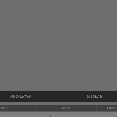
QUOTERING
UITSLAG
ftijd)
Rijder
Quoter