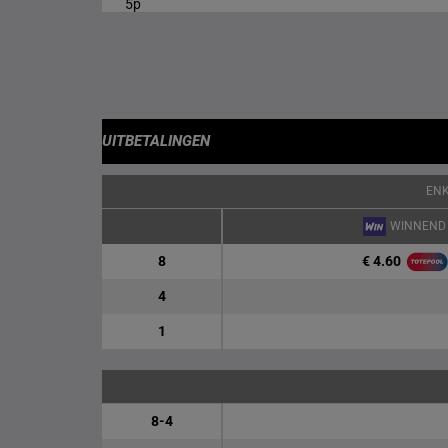
5p
UITBETALINGEN
EN
WINNEND
€ 4.60
8
4
1
8-4