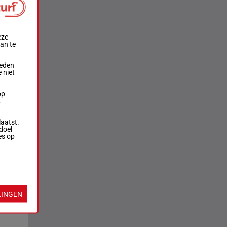
eze
aan te
ieden
 niet
op
.
laatst.
doel
es op
LINGEN