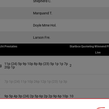
Shepherd C.
Marquand T.
Doyle Mme Hol.
Larson Fre.
cht
Prestaties
Startbox
Quotering
Winnend
P
Live
11p (24) 5p 9p 10p 8p 8p (23) 5p 1p 1p 7p
kg
2
20p 1p
5
7p 1p (24) 11p 10p 26p 12p 1p (23) 1p 3p
5
9p 5p 4p 3p (24) 2p 5p 6p 2p 2p 9p 6p 10p
10