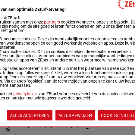
5
2p (24) 8p 1p 7p 1p 7p 4p 1p 2p 3p (23)
6
14p
 van een optimale ZEturf-ervaring!
bij ZEturf!
bruiken samen met onze
partners
cookies wanneer u onze site bezoekt. D
5
3p 11p 1p 6p (24) 1p 2p 1p 8p 4p 3p 4p 5p
7
 zijn nodig om de site goed te laten functioneren en om u onze diensten 
. Het gaat om:
Functionele cookies. Deze zijn noodzakelijk voor het organiseren en aanb
3p 8p (24) 13p 10p 2p 5p 1p 1p 3p 9p 6p
van weddenschappen en een goed werkende website en apps. Deze kun je
kg
9
5p
uitzetten.
Analytische cookies. Dit zijn cookies die helpen de website te verbeteren.
Persoonlijke cookies. Voor het aanbieden van persoonlijke aanbiedingen 
website en apps van ZEbet en andere partijen waarmee wij samenwerken
5
5p (24) 2p 11p 4p 2p 5p 1p 5p 3p 4p 2p
3
(23) 11p
u op "alles accepteren" klikt, stemt u in met het plaatsen van deze soorten
. Indien u op "alles weigeren" klikt, worden alleen functionele cookies gep
knop "cookies instellingen" kunt u uw cookievoorkeuren op basis van hun 
en. Via de knop "cookies" aan de rechterzijde van onze site kunt u uw keuz
5
ment aanpassen."
11p (24) 6p 12p 2p 3p 3p 1p (23) 2p 4p 4p
5
ook het
privacybeleid
van ZEturf voor een overzicht van de cookies die we
ken en partijen met wie gegevens worden gedeeld.
4p (24) 7p 7p 9p 5p 8p 2p 1p 3p 3p (23) 9p
kg
8
1p
ALLES ACCEPTEREN
ALLES AFWIJZEN
COOKIES INSTEL
5
3p (24) 5p 1p 1p 3p 1p 4p 3p (23) 6p 5p 1p
4
5p