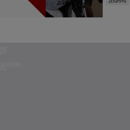
ZEturfPro
g(s)
D
g(s)
g(s)
NIË
g(s)
DE STATEN
g(s)