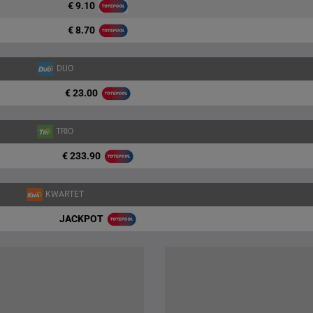
€ 9.10
€ 8.70
DUO
€ 23.00
TRIO
€ 233.90
KWARTET
JACKPOT