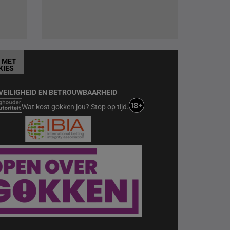
T MET
KIES
VEILIGHEID EN BETROUWBAARHEID
Wat kost gokken jou? Stop op tijd.