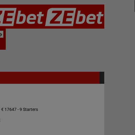
 € 17647 - 9 Starters
s