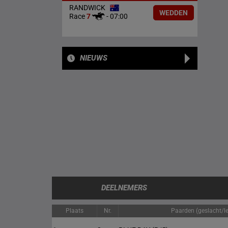
RANDWICK
WEDDEN
Race
7
-
07:00
NIEUWS
DEELNEMERS
Plaats
Nr.
Paarden (geslacht/lee