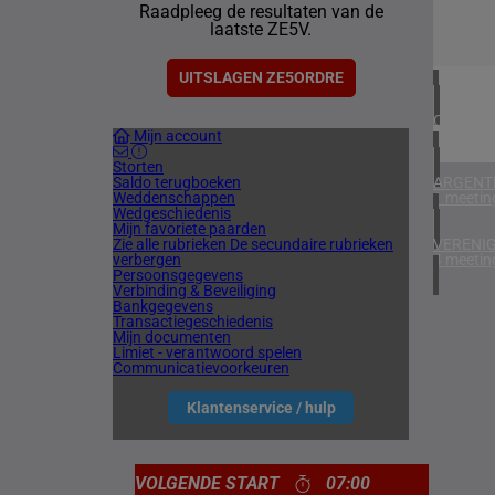
Raadpleeg de resultaten van de
4 meetin
laatste ZE5V.
IERLAN
1 meetin
UITSLAGEN ZE5ORDRE
CHILI
Mijn account
1 meetin
Storten
Saldo terugboeken
ARGENTI
Weddenschappen
1 meetin
Wedgeschiedenis
Mijn favoriete paarden
Zie alle rubrieken
De secundaire rubrieken
VERENIG
verbergen
4 meetin
Persoonsgegevens
Verbinding & Beveiliging
Bankgegevens
Transactiegeschiedenis
Mijn documenten
Limiet - verantwoord spelen
Communicatievoorkeuren
Klantenservice / hulp
VOLGENDE START
07:00