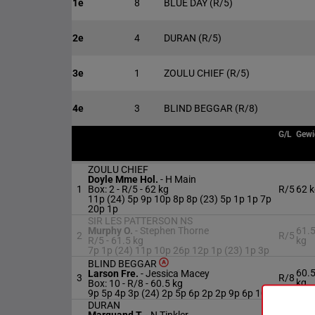
1e
8
BLUE DAY
(R/5)
2e
4
DURAN
(R/5)
3e
1
ZOULU CHIEF
(R/5)
4e
3
BLIND BEGGAR
(R/8)
G/L
Gewi
ZOULU CHIEF
Doyle Mme Hol.
-
H Main
1
Box: 2 -
R/5 -
62 kg
R/5
62 
11p (24) 5p 9p 10p 8p 8p (23) 5p 1p 1p 7p
20p 1p
SIR LES PATTERSON NS
Murphy O.
-
Stephen Thorne
61.
2
R/5
R/5 -
61.5 kg
kg
7p 1p (24) 11p 10p 26p 12p 1p (23) 1p 3p
BLIND BEGGAR
60.
Larson Fre.
-
Jessica Macey
3
R/8
kg
Box: 10 -
R/8 -
60.5 kg
9p 5p 4p 3p (24) 2p 5p 6p 2p 2p 9p 6p 10p
DURAN