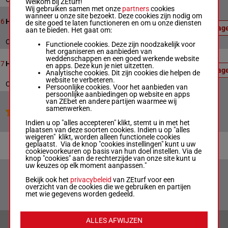
Welkom bij ZEturf!
Wij gebruiken samen met onze
partners
cookies
Officiële
wanneer u onze site bezoekt. Deze cookies zijn nodig om
uitslag:
7
1226m
21:20
6
Handicap
de site goed te laten functioneren en om u onze diensten
7 - 2 - 3
Uitslag
aan te bieden. Het gaat om:
- 4
Officiële uitslag : 7 - 2 - 3 - 4
Functionele cookies. Deze zijn noodzakelijk voor
het organiseren en aanbieden van
Officiële
weddenschappen en een goed werkende website
uitslag:
7
2462m
21:50
7
Handicap
en apps. Deze kun je niet uitzetten.
8 - 7 - 6
Uitslag
Analytische cookies. Dit zijn cookies die helpen de
- 4
website te verbeteren.
Officiële uitslag : 8 - 7 - 6 - 4
Persoonlijke cookies. Voor het aanbieden van
persoonlijke aanbiedingen op website en apps
van ZEbet en andere partijen waarmee wij
samenwerken.
Jouw favoriete paarden
Indien u op "alles accepteren" klikt, stemt u in met het
plaatsen van deze soorten cookies. Indien u op "alles
weigeren" klikt, worden alleen functionele cookies
geplaatst. Via de knop "cookies instellingen" kunt u uw
cookievoorkeuren op basis van hun doel instellen. Via de
knop "cookies" aan de rechterzijde van onze site kunt u
uw keuzes op elk moment aanpassen."
Bekijk ook het
privacybeleid
van ZEturf voor een
overzicht van de cookies die we gebruiken en partijen
met wie gegevens worden gedeeld.
ALLES AFWIJZEN
VERANTWOORD WEDDEN & PRIVACYVERKLARING