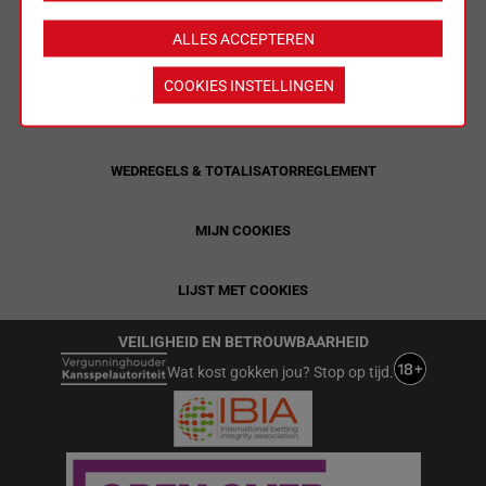
ALLES ACCEPTEREN
LIMIETEN & SESSIEDETAILS
COOKIES INSTELLINGEN
ALGEMENE VOORWAARDEN
WEDREGELS & TOTALISATORREGLEMENT
MIJN COOKIES
LIJST MET COOKIES
VEILIGHEID EN BETROUWBAARHEID
Wat kost gokken jou? Stop op tijd.