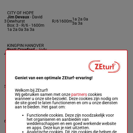
CITY OF HOPE
Jim Devaux
-
David
1a 2a 0a
3
Dewhurst
R/6
1600m
3a 3a
Box: 3 -
R/6 - 1600m
1a 2a 0a 3a 3a
KINGPIN HANOVER
Brett Crawford
-
Jody
1a 1a 2a
4
Riedel
R/6
1600m
(24) 0a 4a
Box: 4 -
R/6 - 1600m
1a 1a 2a (24) 0a 4a
Geniet van een optimale ZEturf-ervaring!
DELAYED HANOVER
Wally Hennessey
-
4a 2a 3a
5
Kevin Mc Dermott
H/8
1600m
(24) 3a 1a
Welkom bij ZEturf!
Box: 5 -
H/8 - 1600m
Wij gebruiken samen met onze
partners
cookies
4a 2a 3a (24) 3a 1a
wanneer u onze site bezoekt. Deze cookies zijn nodig om
de site goed te laten functioneren en om u onze diensten
aan te bieden. Het gaat om:
COMEONOVER
HANOVER
Functionele cookies. Deze zijn noodzakelijk voor
Leon Bailey
het organiseren en aanbieden van
-
Andy
1a 4a 1a
6
R/8
1600m
Gardner
weddenschappen en een goed werkende website
0a 0a
Box: 6 -
R/8 - 1600m
en apps. Deze kun je niet uitzetten.
1a 4a 1a 0a 0a
Analytische cookies. Dit zijn cookies die helpen de