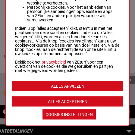
website te verbeteren.
Persoonlijke cookies. Voor het aanbieden van
persoonlijke aanbiedingen op website en apps
BILL BAUER
van ZEbet en andere partijen waarmee wij
Chris Long
-
Nancy
samenwerken.
0a 1a 2a
7
Bauer
R/7
1600m
1a 2a
Box: 7 -
R/7 - 1600m
Indien u op "alles accepteren" klikt, stemt u in met het
0a 1a 2a 1a 2a
plaatsen van deze soorten cookies. Indien u op "alles
weigeren" klikt, worden alleen functionele cookies
geplaatst. Via de knop "cookies instellingen" kunt u uw
cookievoorkeuren op basis van hun doel instellen. Via de
ITSONEOFTHOSE
knop "cookies" aan de rechterzijde van onze site kunt u
Dan Rawlings
-
Mike
uw keuzes op elk moment aanpassen."
0a 0a 0a
8
Watson
R/8
1600m
1a 1a
Box: 8 -
R/8 - 1600m
Bekijk ook het
privacybeleid
van ZEturf voor een
0a 0a 0a 1a 1a
overzicht van de cookies die we gebruiken en partijen
met wie gegevens worden gedeeld.
Quoteringen verversen
ALLES AFWIJZEN
Jouw favoriete paarden
ALLES ACCEPTEREN
NIEUWS
COOKIES INSTELLINGEN
UITBETALINGEN