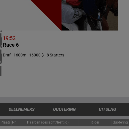
4 meeting(s)
IERLAND
1 meeting(s)
CHILI
1 meeting(s)
19:52
Race 6
ARGENTINIË
1 meeting(s)
Draf - 1600m - 16000 $ - 8 Starters
VERENIGDE STATEN
4 meeting(s)
DEELNEMERS
QUOTERING
UITSLAG
Plaats
Nr.
Paarden (geslacht/leeftijd)
Rijder
Quotering