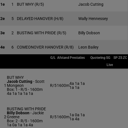
1e
1
BUT WHY
(R/5)
Jacob Cutting
2e
5
DELAYED HANOVER
(H/8)
Wally Hennessey
3e
2
BUSTING WITH PRIDE
(R/5)
Billy Dobson
4e
6
COMEONOVER HANOVER
(R/8)
Leon Bailey
G/L
Afstand
Prestaties
Quotering
SG
SP
ZS
ZC
Live
BUT WHY
Jacob Cutting
-
Scott
4a 1a 1a
1
Mongeon
R/5
1600m
1a 1a
Box: 1 -
R/5 - 1600m
4a 1a 1a 1a 1a
BUSTING WITH PRIDE
Billy Dobson
-
Jackie
1a 0a 1a
2
Greene
R/5
1600m
1a 4a
Box: 2 -
R/5 - 1600m
1a 0a 1a 1a 4a