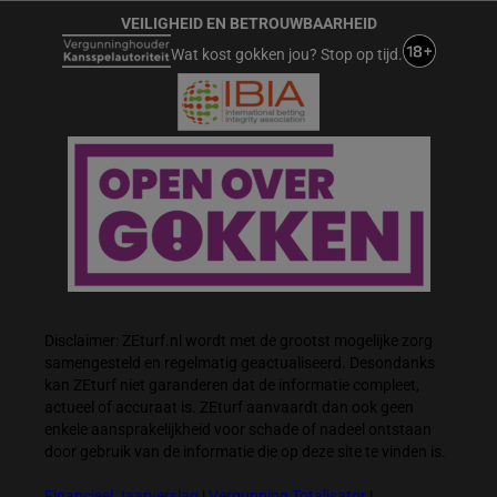
VEILIGHEID EN BETROUWBAARHEID
Wat kost gokken jou? Stop op tijd.
Disclaimer: ZEturf.nl wordt met de grootst mogelijke zorg
samengesteld en regelmatig geactualiseerd. Desondanks
kan ZEturf niet garanderen dat de informatie compleet,
actueel of accuraat is. ZEturf aanvaardt dan ook geen
enkele aansprakelijkheid voor schade of nadeel ontstaan
door gebruik van de informatie die op deze site te vinden is.
Financieel Jaarverslag
|
Vergunning Totalisator
|