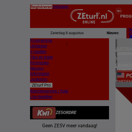
Inloggen
Registreren
PROG
Zaterdag 8 augustus
Nieuws:
Programma
Z
|
Uitslagen
L
AUSTRAL
V-spellen
2 meetin
Tips en meer
Promoties
FRANKR
Nieuws
4 meetin
Informatie
P
Jackpots
ZWEDEN
ZEturf Pro
3 meetin
1
Klantenservice / hulp
Live beelden
ZUID-AF
28/04/
2 meetin
ZE5ORDRE
VERENIG
4 meetin
Geen ZE5V meer vandaag!
IERLAN