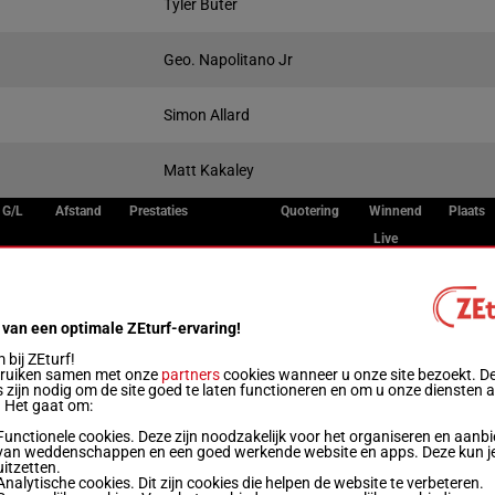
Tyler Buter
Geo. Napolitano Jr
Simon Allard
Matt Kakaley
G/L
Afstand
Prestaties
Quotering
Winnend
Plaats
Live
R/5
1600m
2a 0a 0a 0a 0a
 van een optimale ZEturf-ervaring!
R/5
1600m
0a 4a 0a 0a 1a
bij ZEturf!
bruiken samen met onze
partners
cookies wanneer u onze site bezoekt. D
 zijn nodig om de site goed te laten functioneren en om u onze diensten 
. Het gaat om:
R/12
1600m
0a 0a 3a 2a 0a
Functionele cookies. Deze zijn noodzakelijk voor het organiseren en aanb
van weddenschappen en een goed werkende website en apps. Deze kun je
uitzetten.
Analytische cookies. Dit zijn cookies die helpen de website te verbeteren.
R/6
1600m
0a 0a 3a 4a 0a