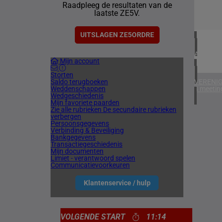
Raadpleeg de resultaten van de
1 meetin
laatste ZE5V.
CHILI
1 meetin
UITSLAGEN ZE5ORDRE
ARGENTI
Mijn account
1 meetin
Storten
Saldo terugboeken
VERENIG
Weddenschappen
4 meetin
Wedgeschiedenis
Mijn favoriete paarden
Zie alle rubrieken
De secundaire rubrieken
verbergen
Persoonsgegevens
Verbinding & Beveiliging
Bankgegevens
Transactiegeschiedenis
Mijn documenten
Limiet - verantwoord spelen
Communicatievoorkeuren
Klantenservice / hulp
VOLGENDE START
11:14