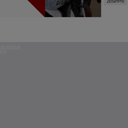
ZEturfPro
g(s)
g(s)
NIË
g(s)
DE STATEN
g(s)