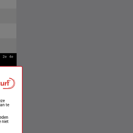
2e
4e
eze
aan te
ieden
 niet