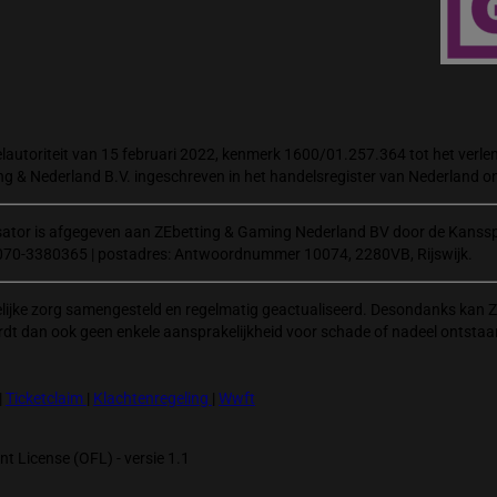
autoriteit van 15 februari 2022, kenmerk 1600/01.257.364 tot het verlene
ng & Nederland B.V. ingeschreven in het handelsregister van Nederland
isator is afgegeven aan ZEbetting & Gaming Nederland BV door de Kanssp
070-3380365 | postadres: Antwoordnummer 10074, 2280VB, Rijswijk.
elijke zorg samengesteld en regelmatig geactualiseerd. Desondanks kan Z
rdt dan ook geen enkele aansprakelijkheid voor schade of nadeel ontstaa
|
Ticketclaim
|
Klachtenregeling
|
Wwft
t License (OFL) - versie 1.1