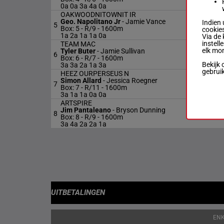
0a 0a 3a 4a 0a
OAKWOODNITOWNIT IR
Geo. Napolitano Jr
-
Jamie Vance
Indien 
5
Box: 5 -
R/9 - 1600m
cookies
1a 2a 1a 1a 0a
Via de 
instell
TEAM MAC
elk mo
Tyler Buter
-
Jamie Sullivan
6
Box: 6 -
R/7 - 1600m
Bekijk 
3a 3a 2a 1a 3a
gebrui
HEEZ OURPERSEUS N
Simon Allard
-
Jessica Roegner
7
Box: 7 -
R/11 - 1600m
3a 1a 1a 0a 0a
ARTSPIRE
Jim Pantaleano
-
Bryson Dunning
8
Box: 8 -
R/9 - 1600m
3a 4a 2a 2a 1a
UITBETALINGEN
EN