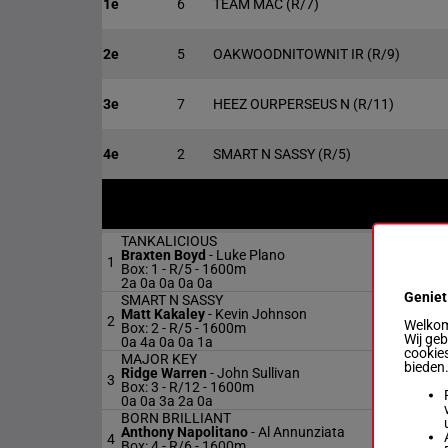
1e
6
TEAM MAC
(R/7)
2e
5
OAKWOODNITOWNIT IR
(R/9)
3e
7
HEEZ OURPERSEUS N
(R/11)
4e
2
SMART N SASSY
(R/5)
TANKALICIOUS
Braxten Boyd
-
Luke Plano
1
Box: 1 -
R/5 - 1600m
2a 0a 0a 0a 0a
Geniet
SMART N SASSY
Matt Kakaley
-
Kevin Johnson
2
Welkom 
Box: 2 -
R/5 - 1600m
Wij ge
0a 4a 0a 0a 1a
cookies
MAJOR KEY
bieden
Ridge Warren
-
John Sullivan
3
Box: 3 -
R/12 - 1600m
0a 0a 3a 2a 0a
BORN BRILLIANT
Anthony Napolitano
-
Al Annunziata
4
Box: 4 -
R/6 - 1600m