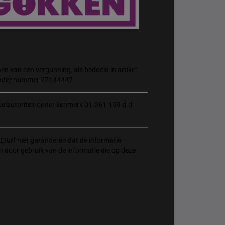
n van een vergunning, als bedoeld in artikel
 onder nummer 27144447.
elautoriteit onder kenmerk 01.261.159 d.d.
Eturf niet garanderen dat de informatie
n door gebruik van de informatie die op deze