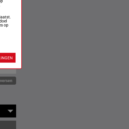
op
.
laatst.
doel
es op
LINGEN
rversen