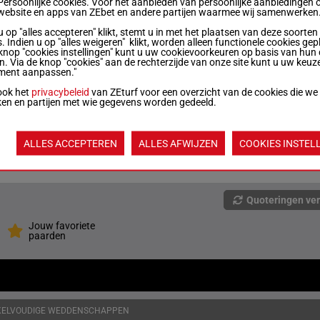
Persoonlijke cookies. Voor het aanbieden van persoonlijke aanbiedingen 
website en apps van ZEbet en andere partijen waarmee wij samenwerken
u op "alles accepteren" klikt, stemt u in met het plaatsen van deze soorten
R/9
1600m
1a 2a 1a 1a 0a
. Indien u op "alles weigeren" klikt, worden alleen functionele cookies gep
knop "cookies instellingen" kunt u uw cookievoorkeuren op basis van hun 
en. Via de knop "cookies" aan de rechterzijde van onze site kunt u uw keuz
ment aanpassen."
R/7
1600m
3a 3a 2a 1a 3a
ook het
privacybeleid
van ZEturf voor een overzicht van de cookies die we
ken en partijen met wie gegevens worden gedeeld.
R/11
1600m
3a 1a 1a 0a 0a
ALLES ACCEPTEREN
ALLES AFWIJZEN
COOKIES INSTEL
R/9
1600m
3a 4a 2a 2a 1a
Quoteringen ve
Jouw favoriete
paarden
KELVOUDIGE WEDDENSCHAPPEN