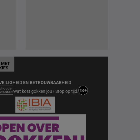
T MET
KIES
VEILIGHEID EN BETROUWBAARHEID
Wat kost gokken jou? Stop op tijd.