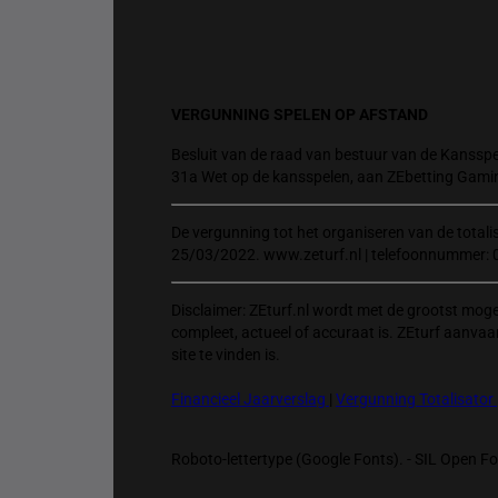
VERGUNNING SPELEN OP AFSTAND
Besluit van de raad van bestuur van de Kansspel
31a Wet op de kansspelen, aan ZEbetting Gami
De vergunning tot het organiseren van de total
25/03/2022. www.zeturf.nl | telefoonnummer: 
Disclaimer: ZEturf.nl wordt met de grootst mog
compleet, actueel of accuraat is. ZEturf aanvaa
site te vinden is.
Financieel Jaarverslag
|
Vergunning Totalisator
Roboto-lettertype (Google Fonts). - SIL Open Fon