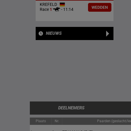
KREFELD
WEDDEN
Race
1
-
11:14
NIEUWS
DEELNEMERS
Plaats
Nr.
Paarden (geslacht/lee