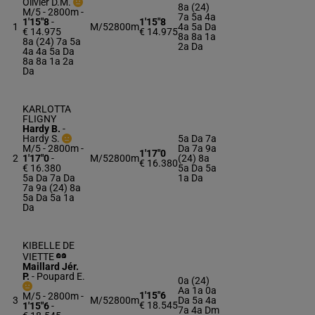
Olivier D.M.
8a (24)
M/5 - 2800m
-
7a 5a 4a
1'15"8
-
1'15"8
1
M/5
2800m
4a 5a Da
€ 14.975
€ 14.975
8a 8a 1a
8a (24) 7a 5a
2a Da
4a 4a 5a Da
8a 8a 1a 2a
Da
KARLOTTA
FLIGNY
Hardy B.
-
Hardy S.
5a Da 7a
M/5 - 2800m
-
Da 7a 9a
1'17"0
2
1'17"0
-
M/5
2800m
(24) 8a
€ 16.380
€ 16.380
5a Da 5a
5a Da 7a Da
1a Da
7a 9a (24) 8a
5a Da 5a 1a
Da
KIBELLE DE
VIETTE
Maillard Jér.
P.
-
Poupard E.
0a (24)
Aa 1a 0a
1'15"6
M/5 - 2800m
-
3
M/5
2800m
Da 5a 4a
€ 18.545
1'15"6
-
7a 4a Dm