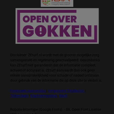
Disclaimer: ZEturf.nl wordt met de grootst mogelijke zorg
samengesteld en regelmatig geactualiseerd. Desondanks
kan ZEturf niet garanderen dat de informatie compleet,
actueel of accuraat is. ZEturf aanvaardt dan ook geen
enkele aansprakelijkheid voor schade of nadeel ontstaan
door gebruik van de informatie die op deze site te vinden is.
Financieel Jaarverslag
|
Vergunning Totalisator
|
Ticketclaim
|
Klachtenregeling
|
Wwft
Roboto-lettertype (Google Fonts). - SIL Open Font License