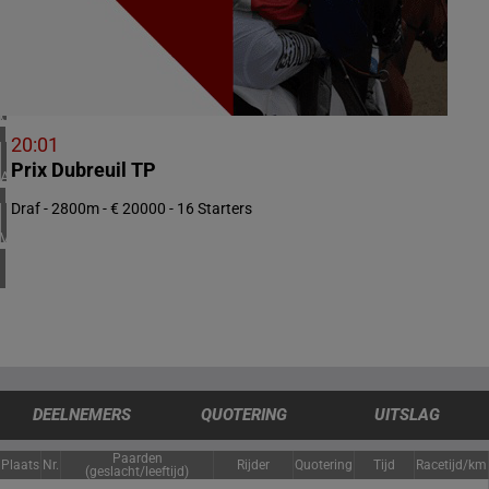
4 meeting(s)
IERLAND
1 meeting(s)
CHILI
1 meeting(s)
20:01
Prix Dubreuil TP
ARGENTINIË
1 meeting(s)
Draf - 2800m - € 20000 - 16 Starters
VERENIGDE STATEN
4 meeting(s)
DEELNEMERS
QUOTERING
UITSLAG
Paarden
Plaats
Nr.
Rijder
Quotering
Tijd
Racetijd/km
(geslacht/leeftijd)