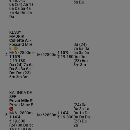
€ 18.545
5a Da
0a (24) Aa 1a
0a Da 5a 4a
7a 4a Dm 5a
Da
KESSY
MADRIK
Collette A.
-
Fossard Mlle
Da (24)
E.
7a 6a Da
M/6 - 2800m
-
1'15"9
5a 3a 6a
4
M/6
2800m
1'15"9
-
€ 19.180
Dm Dm
€ 19.180
(23) 6m
Da (24) 7a 6a
3m 3m
Da 5a 3a 6a
Dm Dm (23)
6m 3m 3m
KALINKA DE
SEE
Privat Mlle E.
-
Privat Mme E.
(24) 0a
Da 3a 1a
M/6 - 2800m
-
1'14"4
Da 1a Da
5
M/6
2800m
1'14"4
-
€ 19.800
Da Da Da
€ 19.800
(23) Da
(24) 0a Da 3a
2a
1a Da 1a Da