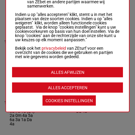
van ZEbet en andere partijen waarmee wij
Da
samenwerken.
Indien u op "alles accepteren" klikt, stemt u in met het
KITY DE LA
plaatsen van deze soorten cookies. Indien u op "alles
weigeren" klikt, worden alleen functionele cookies
MORTRIE
geplaatst. Via de knop "cookies instellingen" kunt u uw
Barrier A.
-
cookievoorkeuren op basis van hun doel instellen. Via de
Dupont S.G.
5a Da
knop "cookies" aan de rechterzijde van onze site kunt u
(24) 2a
uw keuzes op elk moment aanpassen."
1'13"2
M/6 - 2825m
-
13
M/6
2825m
2a 1a Da
€ 32.610
1'13"2
-
Da 3a Da
Bekijk ook het
privacybeleid
van ZEturf voor een
€ 32.610
4a 4a Da
overzicht van de cookies die we gebruiken en partijen
5a Da (24) 2a
met wie gegevens worden gedeeld.
2a 1a Da Da
3a Da 4a 4a
Da
ALLES AFWIJZEN
KELLE BELLE
JASMA
ALLES ACCEPTEREN
Laudren L.
-
Laudren L.
5a 7a 1a
M/6 - 2825m
-
(24) 2a
COOKIES INSTELLINGEN
1'12"9
14
1'12"9
-
M/6
2825m
0m 4a 5a
€ 33.260
€ 33.260
6a 3a 1a
5a 7a 1a (24)
Da 4a
2a 0m 4a 5a
6a 3a 1a Da
4a