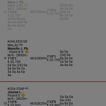
Mary J. Ph.
-
3a 8a Da
Mary J.Ph.
6a 9a 6a
M/5 - 2800m
-
1'16"0
8
M/5
2800m
(24) 9a
1'16"0
-
€ 20.735
8a Da 4a
€ 20.735
6a Da
3a 8a Da 6a
9a 6a (24) 9a
8a Da 4a 6a
Da
KHALEESI DE
MALAC
Monclin J. Ph.
0a 0a
-
Plaire B.R.
(24) 0a
M/6 - 2800m
-
1'15"1
9
M/6
2800m
6a 0a 9a
1'15"1
-
€ 20.755
2a 5a 5a
€ 20.755
4a 6a 4a
0a 0a (24) 0a
6a 0a 9a 2a
5a 5a 4a 6a
4a
KIZIA STAR
Jousse L.
-
Picard O.
Da 5a Da
M/6 - 2825m
-
Da (24)
1'13"5
1'13"5
-
10
M/6
2825m
6a 9a Da
€ 25.960
€ 25.960