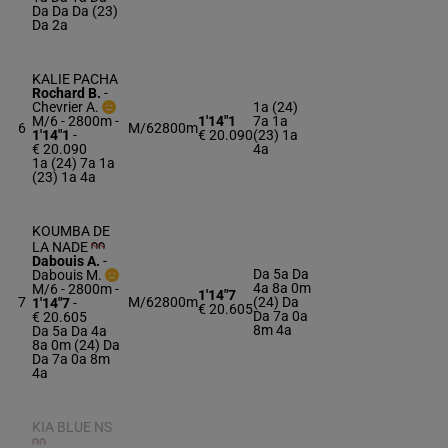
Da Da Da (23)
Da 2a
KALIE PACHA
Rochard B.
-
Chevrier A.
1a (24)
M/6 - 2800m
-
1'14"1
7a 1a
6
M/6
2800m
1'14"1
-
€ 20.090
(23) 1a
€ 20.090
4a
1a (24) 7a 1a
(23) 1a 4a
KOUMBA DE
LA NADE
Dabouis A.
-
Da 5a Da
Dabouis M.
4a 8a 0m
M/6 - 2800m
-
1'14"7
7
M/6
2800m
(24) Da
1'14"7
-
€ 20.605
Da 7a 0a
€ 20.605
8m 4a
Da 5a Da 4a
8a 0m (24) Da
Da 7a 0a 8m
4a
KIA BLUE NS