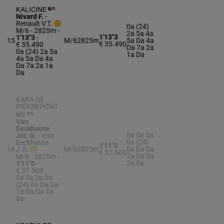
KALICINE
Nivard F.
-
Renault V.T.
0a (24)
M/6 - 2825m
-
2a 5a 4a
1'13"3
1'13"3
-
15
M/6
2825m
5a Da 4a
€ 35.490
€ 35.490
Da 7a 2a
0a (24) 2a 5a
1a Da
4a 5a Da 4a
Da 7a 2a 1a
Da
KARA DE
PIERREPONT
NS
Van
Eeckhaute
8a 0a 5a
Jér. G.
-
Van
0a (24)
Eeckhaute
1'11"0
16
M/6
2825m
0a Da Da
J.G.
€ 37.500
7a Da Da
M/6 - 2825m
-
2a 0a
1'11"0
-
€ 37.500
8a 0a 5a 0a
(24) 0a Da Da
7a Da Da 2a
0a