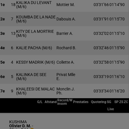
KALIKA DU LEVANT
1e
18
Mottier M.
03'31''66
01'14''90
(M/6)
KOUMBA DE LA NADE
2e
7
Dabouis A.
03'31''91
01'15''70
(M/6)
KITY DE LA MORTRIE
3e
13
Barrier A.
03'32''02
01'15''10
(M/6)
4e
6
KALIE PACHA
(M/6)
Rochard B.
03'32''46
01'15''90
5e
4
KESSY MADRIK
(M/6)
Collette A.
03'32''58
01'15''90
KALINKA DE SEE
Privat Mlle
6e
5
03'33''19
01'16''10
(M/6)
E.
KHALEESI DE MALAC
Monclin J.
7e
9
03'33''34
01'16''20
(M/6)
Ph.
Record/W
G/L
Afstand
Prestaties
Quotering
SG
SP
ZS
ZC
insom
Live
KUSHIMA
Olivier D. M.
-