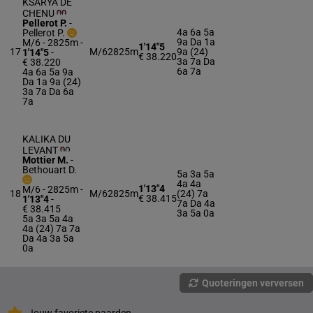
KSARYA DE
CHENU
Pellerot P.
-
4a 6a 5a
Pellerot P.
9a Da 1a
M/6 - 2825m
-
1'14"5
17
M/6
2825m
9a (24)
1'14"5
-
€ 38.220
3a 7a Da
€ 38.220
6a 7a
4a 6a 5a 9a
Da 1a 9a (24)
3a 7a Da 6a
7a
KALIKA DU
LEVANT
Mottier M.
-
Bethouart D.
5a 3a 5a
4a 4a
1'13"4
M/6 - 2825m
-
18
M/6
2825m
(24) 7a
€ 38.415
1'13"4
-
7a Da 4a
€ 38.415
3a 5a 0a
5a 3a 5a 4a
4a (24) 7a 7a
Da 4a 3a 5a
0a
Quoteringen verversen