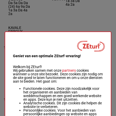
1a 3a Da
Da 5a Da Da
4a 2a
(24) 6a 9a Da
1a 3a Da 4a
2a
KAVALE
D'ERQUY
Wiels A.
-
Marmion J.P.
(24) Dm
1m 5m
M/6 - 2825m
-
1'14"5
9m 2m
11
M/6
2825m
1'14"5
-
€ 28.840
3m 7m
€ 28.840
4m 1m 5a
Geniet van een optimale ZEturf-ervaring!
(24) Dm 1m
5m Da
5m 9m 2m 3m
7m 4m 1m 5a
Welkom bij ZEturf!
5m Da
Wij gebruiken samen met onze
partners
cookies
wanneer u onze site bezoekt. Deze cookies zijn nodig om
de site goed te laten functioneren en om u onze diensten
aan te bieden. Het gaat om:
KALINA
VENDEENNE
Functionele cookies. Deze zijn noodzakelijk voor
Raffin O.
-
het organiseren en aanbieden van
Raffin O.
9a 6a 2a
weddenschappen en een goed werkende website
M/6 - 2825m
-
2a 4a
1'15"0
en apps. Deze kun je niet uitzetten.
12
1'15"0
-
M/6
2825m
(24) 3a
€ 30.845
Analytische cookies. Dit zijn cookies die helpen de
€ 30.845
0a 1a 2a
website te verbeteren.
9a 6a 2a 2a
Da 2a Da
Persoonlijke cookies. Voor het aanbieden van
4a (24) 3a 0a
persoonlijke aanbiedingen op website en apps
1a 2a Da 2a