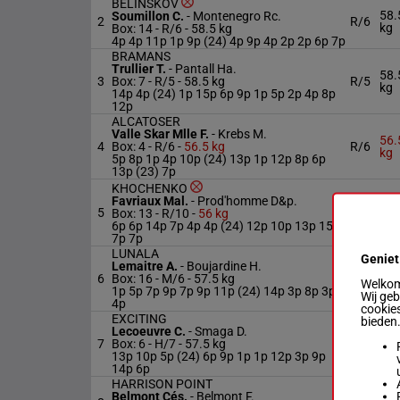
BELINSKOV
58.
Soumillon C.
-
Montenegro Rc.
2
R/6
kg
Box: 14 -
R/6 -
58.5 kg
4p 4p 11p 1p 9p (24) 4p 9p 4p 2p 2p 6p 7p
BRAMANS
Trullier T.
-
Pantall Ha.
58.
3
Box: 7 -
R/5 -
58.5 kg
R/5
kg
14p 4p (24) 1p 15p 6p 9p 1p 5p 2p 4p 8p
12p
ALCATOSER
Valle Skar Mlle F.
-
Krebs M.
56.
4
Box: 4 -
R/6 -
56.5 kg
R/6
kg
5p 8p 1p 4p 10p (24) 13p 1p 12p 8p 6p
13p (23) 7p
KHOCHENKO
Favriaux Mal.
-
Prod'homme D&p.
5
R/10
56 
Box: 13 -
R/10 -
56 kg
6p 6p 14p 7p 4p 4p (24) 12p 10p 13p 15p
7p 7p
LUNALA
Geniet
Lemaitre A.
-
Boujardine H.
57.
6
Box: 16 -
M/6 -
57.5 kg
M/6
Welkom 
kg
1p 5p 7p 9p 7p 9p 11p (24) 14p 3p 8p 3p
Wij ge
4p
cookies
EXCITING
bieden
Lecoeuvre C.
-
Smaga D.
57.
7
Box: 6 -
H/7 -
57.5 kg
H/7
kg
13p 10p 5p (24) 6p 9p 1p 1p 12p 3p 9p
14p 6p
HARRISON POINT
Belmont Cés.
-
Belmont F.