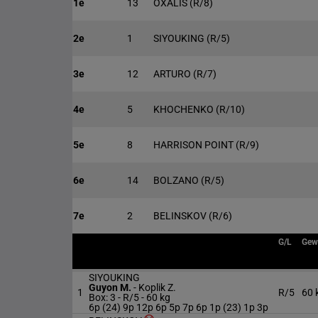
1e
13
OXALIS
(R/8)
2e
1
SIYOUKING
(R/5)
3e
12
ARTURO
(R/7)
4e
5
KHOCHENKO
(R/10)
5e
8
HARRISON POINT
(R/9)
6e
14
BOLZANO
(R/5)
7e
2
BELINSKOV
(R/6)
G/L
Gew
SIYOUKING
Guyon M.
-
Koplik Z.
1
R/5
60 
Box: 3 -
R/5 -
60 kg
6p (24) 9p 12p 6p 5p 7p 6p 1p (23) 1p 3p