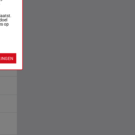
.
laatst.
doel
es op
LINGEN