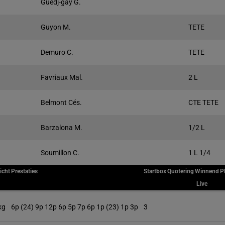
Guedj-gay G.
Guyon M.
TETE
Demuro C.
TETE
Favriaux Mal.
2 L
Belmont Cés.
CTE TETE
Barzalona M.
1/2 L
Soumillon C.
1 L 1/4
icht
Prestaties
Startbox
Quotering
Winnend
P
Live
kg
6p (24) 9p 12p 6p 5p 7p 6p 1p (23) 1p 3p
3