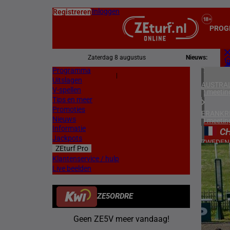
Inloggen
Registreren
PROG
Zaterdag 8 augustus
Nieuws:
Programma
Z
|
Uitslagen
L
AUSTRAL
V-spellen
2 meetin
Tips en meer
Promoties
FRANKR
Nieuws
4 meetin
Informatie
CH
Jackpots
ZWEDEN
ZEturf Pro
3 meetin
8
Klantenservice / hulp
Live beelden
ZUID-AF
28/04/
2 meetin
ZE5ORDRE
VERENIG
4 meetin
Geen ZE5V meer vandaag!
IERLAN