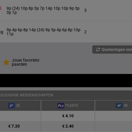
5
9p (24) 10p 8p 5p 7p 14p 10p 10p 9p 3p
5
3p 1p
9p 4p 6p 8p 14p (24) 9p 5p 4p 6p 8p 10p
kg
2
11p
Quoteringen ve
Jouw favoriete
paarden
KELVOUDIGE WEDDENSCHAPPEN
2E
PLAATS
4E
€ 4.10
€ 7.20
€ 2.40