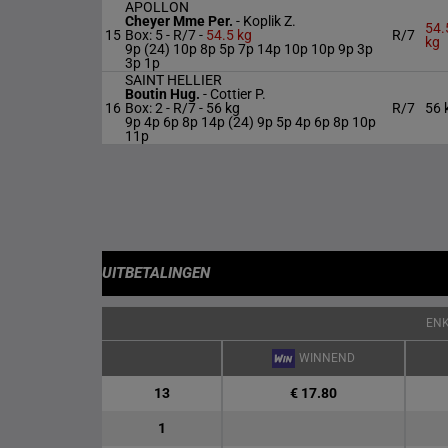
APOLLON
Cheyer Mme Per.
-
Koplik Z.
54.
15
Box: 5 -
R/7 -
54.5 kg
R/7
kg
9p (24) 10p 8p 5p 7p 14p 10p 10p 9p 3p
3p 1p
SAINT HELLIER
Boutin Hug.
-
Cottier P.
16
Box: 2 -
R/7 -
56 kg
R/7
56 
9p 4p 6p 8p 14p (24) 9p 5p 4p 6p 8p 10p
11p
UITBETALINGEN
EN
WINNEND
13
€ 17.80
1