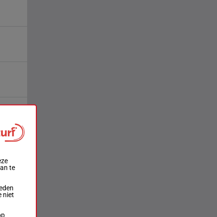
eze
aan te
ieden
 niet
op