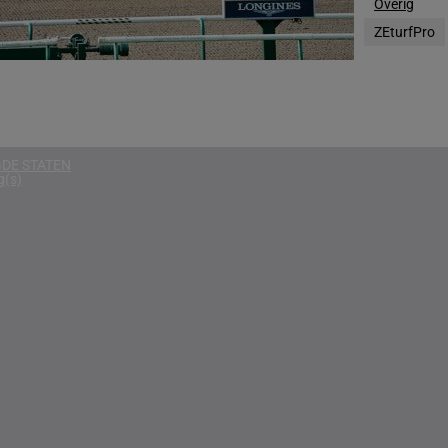
Overig
g(s)
ZEturfPro
g(s)
NIË
g(s)
DE STATEN
g(s)