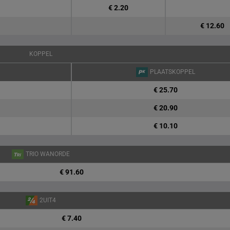
€ 2.20
€ 12.60
KOPPEL
PLAATSKOPPEL
€ 25.70
€ 20.90
€ 10.10
TRIO WANORDE
€ 91.60
2UIT4
€ 7.40