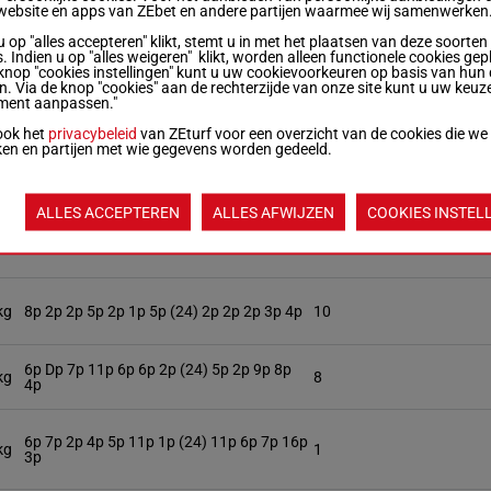
kg
3p 3p 4p (24) 13p 6p 7p 9p 1p 2p 8p 2p 1p
9
website en apps van ZEbet en andere partijen waarmee wij samenwerken
u op "alles accepteren" klikt, stemt u in met het plaatsen van deze soorten
. Indien u op "alles weigeren" klikt, worden alleen functionele cookies gep
13p 2p (24) 12p 5p 10p 7p 3p 4p 1p (23)
knop "cookies instellingen" kunt u uw cookievoorkeuren op basis van hun 
kg
11
2p
en. Via de knop "cookies" aan de rechterzijde van onze site kunt u uw keuz
ment aanpassen."
ook het
privacybeleid
van ZEturf voor een overzicht van de cookies die we
ken en partijen met wie gegevens worden gedeeld.
5
7p 4p 12p 1p 7p (24) 7p 17p 17p 16p 11p
6p 11p
ALLES ACCEPTEREN
ALLES AFWIJZEN
COOKIES INSTEL
7p 10p 9p 5p 9p (24) 1p 10p 4p 6p (22) 1p
kg
15
(21) 10p
kg
8p 2p 2p 5p 2p 1p 5p (24) 2p 2p 2p 3p 4p
10
6p Dp 7p 11p 6p 6p 2p (24) 5p 2p 9p 8p
kg
8
4p
6p 7p 2p 4p 5p 11p 1p (24) 11p 6p 7p 16p
kg
1
3p