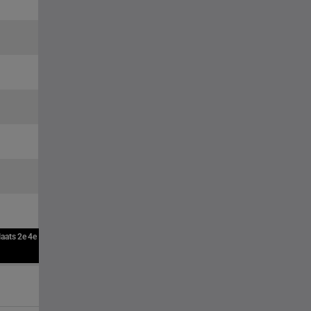
laats
2e
4e