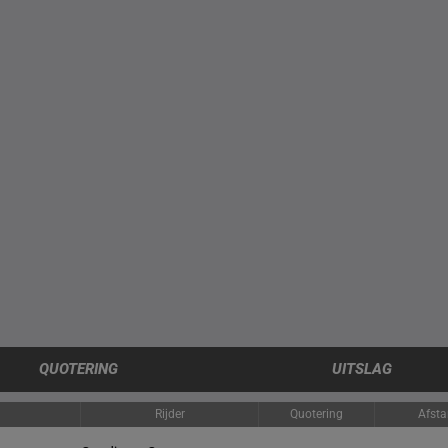
QUOTERING
UITSLAG
Rijder
Quotering
Afst