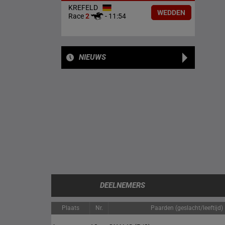
KREFELD
WEDDEN
Race
2
-
11:54
NIEUWS
DEELNEMERS
Plaats
Nr.
Paarden (geslacht/leeftijd)