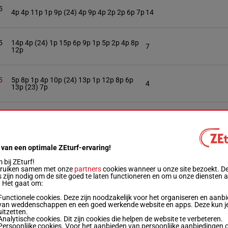
5
4p 4p 11p 1p 9p (24) 4p 9p 4p 2p 2p 6p 7p
14
5
14p 4p (24) 1p 15p 6p 9p 1p 5p 2p 4p 8p
7
12p
5
5p 8p 1p 4p 10p (24) 13p 1p 12p 8p 6p
4
13p (23) 7p
6p 6p 14p 7p 4p 4p (24) 12p 10p 13p 15p
kg
13
7p 7p
 van een optimale ZEturf-ervaring!
5
1p 5p 7p 9p 7p 9p 11p (24) 14p 3p 8p 3p
16
bij ZEturf!
4p
bruiken samen met onze
partners
cookies wanneer u onze site bezoekt. D
 zijn nodig om de site goed te laten functioneren en om u onze diensten 
. Het gaat om:
5
13p 10p 5p (24) 6p 9p 1p 1p 12p 3p 9p
6
Functionele cookies. Deze zijn noodzakelijk voor het organiseren en aanb
14p 6p
van weddenschappen en een goed werkende website en apps. Deze kun je
uitzetten.
Analytische cookies. Dit zijn cookies die helpen de website te verbeteren.
Persoonlijke cookies. Voor het aanbieden van persoonlijke aanbiedingen 