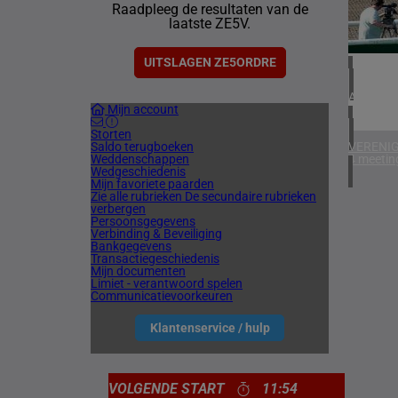
Raadpleeg de resultaten van de
1 meetin
laatste ZE5V.
CHILI
1 meetin
UITSLAGEN ZE5ORDRE
ARGENTI
Mijn account
1 meetin
Storten
Saldo terugboeken
VERENIG
Weddenschappen
4 meetin
Wedgeschiedenis
Mijn favoriete paarden
Zie alle rubrieken
De secundaire rubrieken
verbergen
Persoonsgegevens
Verbinding & Beveiliging
Bankgegevens
Transactiegeschiedenis
Mijn documenten
Limiet - verantwoord spelen
Communicatievoorkeuren
Klantenservice / hulp
VOLGENDE START
11:54