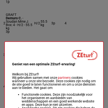
1p
GRAFT
Demuro C.
-
Soudan Mme J.
55.5
2
H/2
3p
4
Box: 4 -
H/2 -
55.5
kg
kg
3p
NABUCCO OF
MOON
Michel Mlle Mic.
-
3
Chenu D.
R/3
54 kg
5p
6
Box: 6 -
R/3 -
54
kg
Geniet van een optimale ZEturf-ervaring!
5p
Welkom bij ZEturf!
Wij gebruiken samen met onze
partners
cookies
JULIO
wanneer u onze site bezoekt. Deze cookies zijn nodig om
Favriaux Mal.
-
de site goed te laten functioneren en om u onze diensten
Windrif D.
4
H/2
52 kg
Debuut
2
aan te bieden. Het gaat om:
Box: 2 -
H/2 -
52
kg
Functionele cookies. Deze zijn noodzakelijk voor
Debuut
het organiseren en aanbieden van
weddenschappen en een goed werkende website
en apps. Deze kun je niet uitzetten.
SBIKHA
Analytische cookies. Dit zijn cookies die helpen de