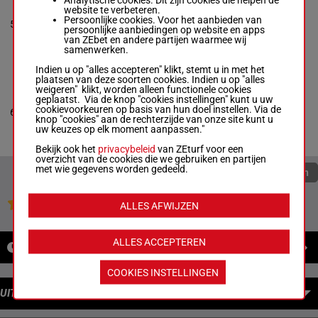
Madamet A.
website te verbeteren.
-
Brasme M.
Persoonlijke cookies. Voor het aanbieden van
5
M/3
54 kg
5p 2p
3
Box: 3 -
M/3 -
persoonlijke aanbiedingen op website en apps
54
kg
van ZEbet en andere partijen waarmee wij
5p 2p
samenwerken.
Indien u op "alles accepteren" klikt, stemt u in met het
plaatsen van deze soorten cookies. Indien u op "alles
KIMI REY
weigeren" klikt, worden alleen functionele cookies
Barzalona M.
-
geplaatst. Via de knop "cookies instellingen" kunt u uw
Graffard Fh.
cookievoorkeuren op basis van hun doel instellen. Via de
6
M/3
54 kg
Tp
5
Box: 5 -
M/3 -
54
knop "cookies" aan de rechterzijde van onze site kunt u
kg
uw keuzes op elk moment aanpassen."
Tp
Bekijk ook het
privacybeleid
van ZEturf voor een
overzicht van de cookies die we gebruiken en partijen
met wie gegevens worden gedeeld.
Quoteringen verversen
Jouw favoriete paarden
ALLES AFWIJZEN
ALLES ACCEPTEREN
NIEUWS
COOKIES INSTELLINGEN
UITBETALINGEN