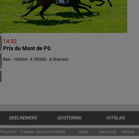
4 meeting(s)
IERLAND
1 meeting(s)
CHILI
1 meeting(s)
14:32
Prix du Mont de Pô
ARGENTINIË
1 meeting(s)
Ren - 1000m - € 30000 - 6 Starters
VERENIGDE STATEN
4 meeting(s)
DEELNEMERS
QUOTERING
UITSLAG
Plaats
Nr.
Paarden (geslacht/leeftijd)
Rijder
Quotering
Afstand