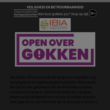
VEILIGHEID EN BETROUWBAARHEID
Wat kost gokken jou? Stop op tijd.
Disclaimer: ZEturf.nl wordt met de grootst mogelijke zorg
samengesteld en regelmatig geactualiseerd. Desondanks
kan ZEturf niet garanderen dat de informatie compleet,
actueel of accuraat is. ZEturf aanvaardt dan ook geen
enkele aansprakelijkheid voor schade of nadeel ontstaan
door gebruik van de informatie die op deze site te vinden is.