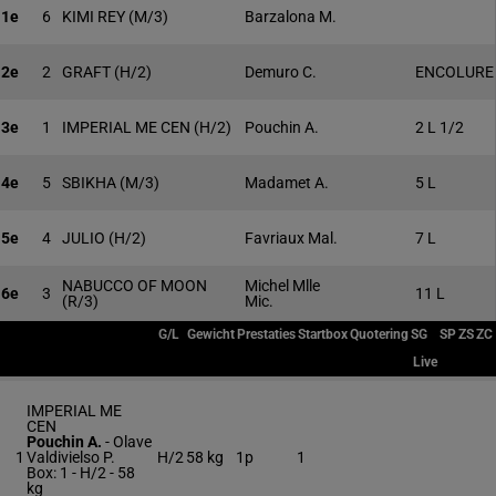
1e
6
KIMI REY
(M/3)
Barzalona M.
2e
2
GRAFT
(H/2)
Demuro C.
ENCOLURE
3e
1
IMPERIAL ME CEN
(H/2)
Pouchin A.
2 L 1/2
4e
5
SBIKHA
(M/3)
Madamet A.
5 L
5e
4
JULIO
(H/2)
Favriaux Mal.
7 L
NABUCCO OF MOON
Michel Mlle
6e
3
11 L
(R/3)
Mic.
G/L
Gewicht
Prestaties
Startbox
Quotering
SG
SP
ZS
ZC
Live
IMPERIAL ME
CEN
Pouchin A.
-
Olave
1
Valdivielso P.
H/2
58 kg
1p
1
Box: 1 -
H/2 -
58
kg