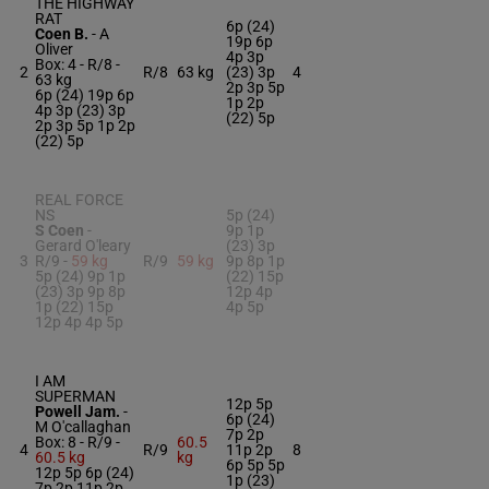
THE HIGHWAY
RAT
6p (24)
Coen B.
-
A
19p 6p
Oliver
4p 3p
Box: 4 -
R/8 -
2
R/8
63 kg
(23) 3p
4
63 kg
2p 3p 5p
6p (24) 19p 6p
1p 2p
4p 3p (23) 3p
(22) 5p
2p 3p 5p 1p 2p
(22) 5p
REAL FORCE
NS
5p (24)
S Coen
-
9p 1p
Gerard O'leary
(23) 3p
3
R/9 -
59 kg
R/9
59 kg
9p 8p 1p
5p (24) 9p 1p
(22) 15p
(23) 3p 9p 8p
12p 4p
1p (22) 15p
4p 5p
12p 4p 4p 5p
I AM
SUPERMAN
12p 5p
Powell Jam.
-
6p (24)
M O'callaghan
7p 2p
Box: 8 -
R/9 -
60.5
4
R/9
11p 2p
8
60.5 kg
kg
6p 5p 5p
12p 5p 6p (24)
1p (23)
7p 2p 11p 2p