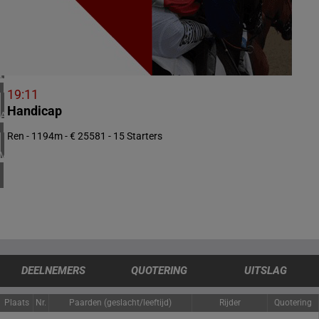
4 meeting(s)
IERLAND
1 meeting(s)
CHILI
1 meeting(s)
19:11
Handicap
ARGENTINIË
1 meeting(s)
Ren - 1194m - € 25581 - 15 Starters
VERENIGDE STATEN
4 meeting(s)
DEELNEMERS
QUOTERING
UITSLAG
Plaats
Nr.
Paarden (geslacht/leeftijd)
Rijder
Quotering