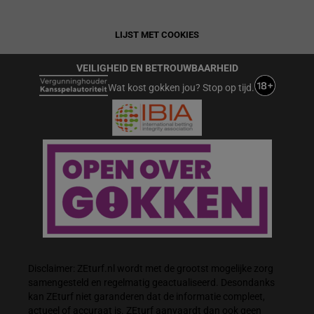
LIJST MET COOKIES
VEILIGHEID EN BETROUWBAARHEID
Wat kost gokken jou? Stop op tijd.
Disclaimer: ZEturf.nl wordt met de grootst mogelijke zorg
samengesteld en regelmatig geactualiseerd. Desondanks
kan ZEturf niet garanderen dat de informatie compleet,
actueel of accuraat is. ZEturf aanvaardt dan ook geen