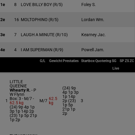
1e
8
LOVE BILLY BOY
(R/5)
Foley S.
2e
16
MOLTOPHINO
(R/5)
Lordan Wm.
3e
7
LAUGH A MINUTE
(R/10)
Kearney Jac.
4e
4
I AM SUPERMAN
(R/9)
Powell Jam.
G/L
Gewicht
Prestaties
Startbox
Quotering
SG
SP
ZS
ZC
Live
LITTLE
QUEENIE
(24) 9p
Whearty R.
-
P
4p 1p 3p
W Flynn
1p 14p
Box: 3 -
M/7 -
62.5
1
M/7
2p (23)
3
62.5 kg
kg
1p 5p
(24) 9p 4p 1p
21p 1p
3p 1p 14p 2p
2p
(23) 1p 5p 21p
1p 2p