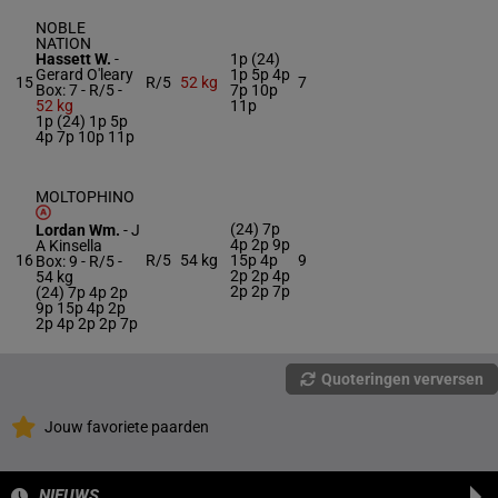
NOBLE
NATION
Hassett W.
-
1p (24)
Gerard O'leary
1p 5p 4p
15
R/5
52 kg
7
Box: 7 -
R/5 -
7p 10p
52 kg
11p
1p (24) 1p 5p
4p 7p 10p 11p
MOLTOPHINO
(24) 7p
Lordan Wm.
-
J
4p 2p 9p
A Kinsella
16
R/5
54 kg
15p 4p
9
Box: 9 -
R/5 -
2p 2p 4p
54 kg
2p 2p 7p
(24) 7p 4p 2p
9p 15p 4p 2p
2p 4p 2p 2p 7p
Quoteringen verversen
Jouw favoriete paarden
NIEUWS