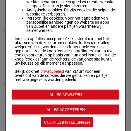
weddenschappen en een goed werkende website
en apps. Deze kun je niet uitzetten.
Analytische cookies. Dit zijn cookies die helpen de
MICKEY THE
website te verbeteren.
STEEL
Persoonlijke cookies. Voor het aanbieden van
9p (24)
Joyce Wes.
-
persoonlijke aanbiedingen op website en apps
11p 1p
Joseph Murray
van ZEbet en andere partijen waarmee wij
55.5
4p 8p 7p
Box: 14 -
R/8 -
samenwerken.
10
R/8
14
kg
9p 6p
55.5 kg
(23) 5p
9p (24) 11p 1p
Indien u op "alles accepteren" klikt, stemt u in met het
1p 1p 5p
4p 8p 7p 9p 6p
plaatsen van deze soorten cookies. Indien u op "alles
(23) 5p 1p 1p
weigeren" klikt, worden alleen functionele cookies
5p
geplaatst. Via de knop "cookies instellingen" kunt u uw
cookievoorkeuren op basis van hun doel instellen. Via de
knop "cookies" aan de rechterzijde van onze site kunt u
uw keuzes op elk moment aanpassen."
STAYSOUND
SUSIE
Bekijk ook het
privacybeleid
van ZEturf voor een
Slattery And.
5p (24)
overzicht van de cookies die we gebruiken en partijen
J.
-
A Slattery
8p 1p
met wie gegevens worden gedeeld.
Box: 2 -
M/5 -
10p 2p
11
M/5
57 kg
2
57 kg
1p 3p 3p
5p (24) 8p 1p
(23) 3p
10p 2p 1p 3p
ALLES AFWIJZEN
5p 3p 9p
3p (23) 3p 5p
3p 9p
ALLES ACCEPTEREN
VERHOYEN
COOKIES INSTELLINGEN
11p (24)
Cleary Jac.
-
M
9p 15p
C Grassick