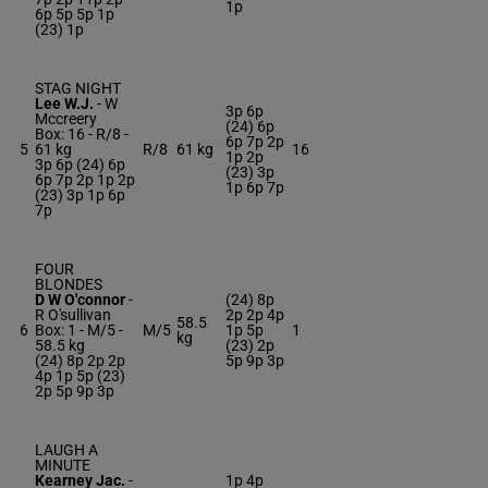
1p
6p 5p 5p 1p
(23) 1p
STAG NIGHT
Lee W.J.
-
W
3p 6p
Mccreery
(24) 6p
Box: 16 -
R/8 -
6p 7p 2p
5
61 kg
R/8
61 kg
16
1p 2p
3p 6p (24) 6p
(23) 3p
6p 7p 2p 1p 2p
1p 6p 7p
(23) 3p 1p 6p
7p
FOUR
BLONDES
D W O'connor
-
(24) 8p
R O'sullivan
2p 2p 4p
58.5
6
Box: 1 -
M/5 -
M/5
1p 5p
1
kg
58.5 kg
(23) 2p
(24) 8p 2p 2p
5p 9p 3p
4p 1p 5p (23)
2p 5p 9p 3p
LAUGH A
MINUTE
Kearney Jac.
-
1p 4p