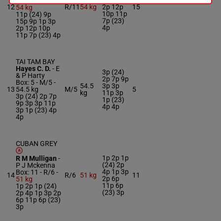
9p 1p 3p
Box: 15 -
R/11 -
12
R/11
54 kg
2p 12p
15
54 kg
10p 11p
11p (24) 9p
7p (23)
15p 9p 1p 3p
4p
2p 12p 10p
11p 7p (23) 4p
TAI TAM BAY
Hayes C. D.
-
E
3p (24)
& P Harty
2p 7p 9p
Box: 5 -
M/5 -
54.5
3p 3p
13
54.5 kg
M/5
5
kg
11p 3p
3p (24) 2p 7p
1p (23)
9p 3p 3p 11p
4p 4p
3p 1p (23) 4p
4p
CUBAN GREY
1p 2p 1p
R M Mulligan
-
(24) 2p
P J Mckenna
4p 1p 3p
Box: 11 -
R/6 -
14
R/6
51 kg
11
2p 6p
51 kg
11p 6p
1p 2p 1p (24)
(23) 3p
2p 4p 1p 3p 2p
6p 11p 6p (23)
3p