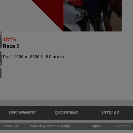
4 meeting(s)
IERLAND
1 meeting(s)
CHILI
1 meeting(s)
18:26
Race 2
ARGENTINIË
1 meeting(s)
Draf - 1600m - 5500 $ - 8 Starters
VERENIGDE STATEN
4 meeting(s)
DEELNEMERS
QUOTERING
UITSLAG
Plaats
Nr.
Paarden (geslacht/leeftijd)
Rijder
Quotering