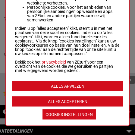
website te verbeteren.
Persoonlijke cookies. Voor het aanbieden van
BLUEMOON GLIDE
persoonlijke aanbiedingen op website en apps
Aaron Byron
-
Monica
van ZEbet en andere partijen waarmee wij
2a 5a (24)
7
Krist
R/6
1600m
samenwerken.
0a 0a 4a
Box: 7 -
R/6 - 1600m
2a 5a (24) 0a 0a 4a
Indien u op "alles accepteren" klikt, stemt u in met het
plaatsen van deze soorten cookies. Indien u op "alles
weigeren" klikt, worden alleen functionele cookies
geplaatst. Via de knop "cookies instellingen" kunt u uw
CALL ME
cookievoorkeuren op basis van hun doel instellen. Via de
THEFIREMAN
knop "cookies" aan de rechterzijde van onze site kunt u
Jordan Derue
-
4a 2a 0a 0a
uw keuzes op elk moment aanpassen."
8
R/10
1600m
Cameron Capone
(24) 0a
Box: 8 -
R/10 - 1600m
Bekijk ook het
privacybeleid
van ZEturf voor een
4a 2a 0a 0a (24) 0a
overzicht van de cookies die we gebruiken en partijen
met wie gegevens worden gedeeld.
Quoteringen verversen
ALLES AFWIJZEN
Jouw favoriete paarden
ALLES ACCEPTEREN
NIEUWS
COOKIES INSTELLINGEN
UITBETALINGEN