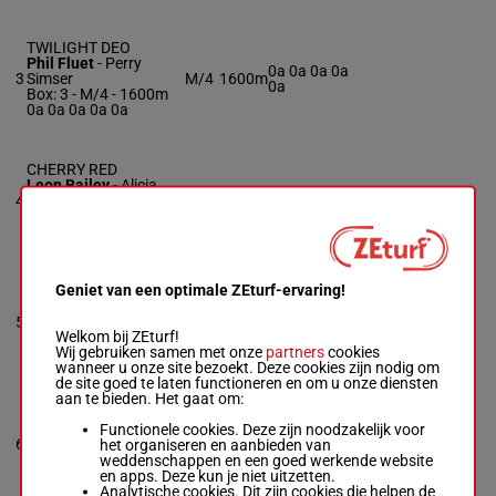
TWILIGHT DEO
Phil Fluet
-
Perry
0a 0a 0a 0a
3
Simser
M/4
1600m
0a
Box: 3 -
M/4 - 1600m
0a 0a 0a 0a 0a
CHERRY RED
Leon Bailey
-
Alicia
0a 4a 0a 0a
4
Nowlin
R/9
1600m
4a
Box: 4 -
R/9 - 1600m
0a 4a 0a 0a 4a
Geniet van een optimale ZEturf-ervaring!
UNCLE ANDY
Edward Clement
-
2a 0a 0a 3a
5
Edward Clement
R/9
1600m
0a
Welkom bij ZEturf!
Box: 5 -
R/9 - 1600m
Wij gebruiken samen met onze
partners
cookies
2a 0a 0a 3a 0a
wanneer u onze site bezoekt. Deze cookies zijn nodig om
de site goed te laten functioneren en om u onze diensten
aan te bieden. Het gaat om:
GRANDPA ERV
Jim Devaux
Functionele cookies. Deze zijn noodzakelijk voor
-
Kari
0a 3a (24)
6
Finn
het organiseren en aanbieden van
R/10
1600m
0a 0a 3a
Box: 6 -
R/10 - 1600m
weddenschappen en een goed werkende website
0a 3a (24) 0a 0a 3a
en apps. Deze kun je niet uitzetten.
Analytische cookies. Dit zijn cookies die helpen de