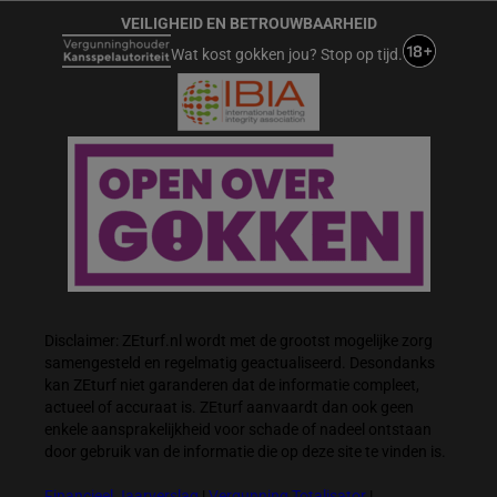
VEILIGHEID EN BETROUWBAARHEID
Wat kost gokken jou? Stop op tijd.
Disclaimer: ZEturf.nl wordt met de grootst mogelijke zorg
samengesteld en regelmatig geactualiseerd. Desondanks
kan ZEturf niet garanderen dat de informatie compleet,
actueel of accuraat is. ZEturf aanvaardt dan ook geen
enkele aansprakelijkheid voor schade of nadeel ontstaan
door gebruik van de informatie die op deze site te vinden is.
Financieel Jaarverslag
|
Vergunning Totalisator
|