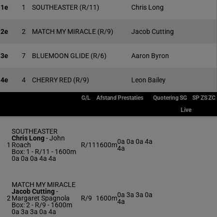
1e
1
SOUTHEASTER
(R/11)
Chris Long
2e
2
MATCH MY MIRACLE
(R/9)
Jacob Cutting
3e
7
BLUEMOON GLIDE
(R/6)
Aaron Byron
4e
4
CHERRY RED
(R/9)
Leon Bailey
G/L
Afstand
Prestaties
Quotering
SG
SP
ZS
ZC
Live
SOUTHEASTER
Chris Long
-
John
0a 0a 0a 4a
1
Roach
R/11
1600m
4a
Box: 1 -
R/11 - 1600m
0a 0a 0a 4a 4a
MATCH MY MIRACLE
Jacob Cutting
-
0a 3a 3a 0a
2
Margaret Spagnola
R/9
1600m
4a
Box: 2 -
R/9 - 1600m
0a 3a 3a 0a 4a